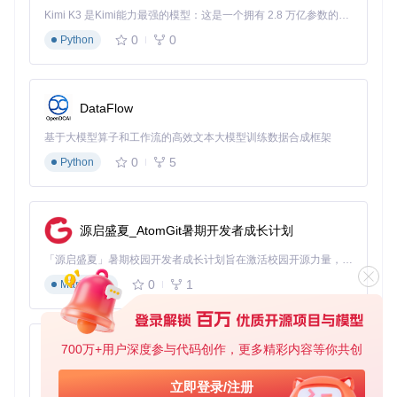
设置"鼠标高亮"与"点击特效"，增强交互演示清晰度
Kimi K3 是Kimi能力最强的模型：这是一个拥有 2.8 万亿参数的混合专家（MoE）模型，具备原生视觉理解能力，并支持 100 万 token 的上下文窗口。
利用"定时录制"功能捕捉自动化测试流程
0
0
Python
导出时选择"带时间戳"模式，便于需求评审时精确定位讨论
点
图2：深色模式下的窗口录制界面，适合长时间使用场景
DataFlow
2.3 音乐制作人的音频可视化录制
基于大模型算子和工作流的高效文本大模型训练数据合成框架
0
5
专业技巧
Python
：
启用"音频录制"模式并选择"系统声音+麦克风"输入
在"高级设置"中开启"音频波形可视化"
源启盛夏_AtomGit暑期开发者成长计划
调整采样率至48kHz/24bit确保音频质量
使用"标记"功能在关键音频段落添加时间戳
「源启盛夏」暑期校园开发者成长计划旨在激活校园开源力量，通过积分激励、认证扶持、资源倾斜等形式，引导高校组织和开发者完成「入驻 — 建项目 — 做贡献 — 获认证 — 得资源」的完整闭环。无论你是想带领社团入驻平台的组织者，还是希望用代码贡献证明自己的开发者，都能在这里找到属于你的成长路径。
导出为ProRes格式保留后期编辑空间
2.4 在线课程创作者的多场景切换方案
0
1
Markdown
工作流优化
：
课前：使用"区域录制"预设课程内容区域
700万+用户深度参与代码创作，更多精彩内容等你共创
py-xiaozhi
课中：通过全局快捷键快速切换"全屏/区域"录制模式
课后：利用"视频剪辑"功能快速裁剪冗余片段
基于Python的Xiaozhi AI，适用于想要完整Xiaozhi体验而无需拥有专用硬件的用户。
立即登录/注册
发布：一键导出适配各大平台的优化格式（YouTube/微信