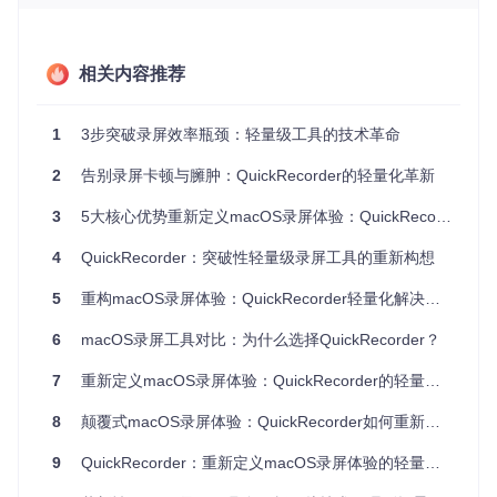
图1：QuickRecorder浅色模式下的多场景录制界面，展示了
六种录制模式与参数调节面板
1.2 场景自适应编码引擎
相关内容推荐
针对不同内容类型自动优化编码策略：文本编辑场景启用清晰
度优先模式，通过动态锐化算法保证文字边缘锐利；视频播放
场景切换至色彩增强模式，提升动态范围表现；游戏场景则启
1
3步突破录屏效率瓶颈：轻量级工具的技术革命
动高性能模式，维持60fps流畅录制的同时将CPU占用控制在2
0%以内。
2
告别录屏卡顿与臃肿：QuickRecorder的轻量化革新
1.3 多维度资源占用优化
3
5大核心优势重新定义macOS录屏体验：QuickRecorder轻量化解决方案深度评测
竞品平均C
内存使
QuickRecorder
录制场景
CPU占用
PU占用
用优化
4
QuickRecorder：突破性轻量级录屏工具的重新构想
720p屏幕
5
重构macOS录屏体验：QuickRecorder轻量化解决方案的技术革新
15-25%
8-12%
↓35%
录制
1080p游
6
macOS录屏工具对比：为什么选择QuickRecorder？
25-35%
15-20%
↓40%
戏录制
7
重新定义macOS录屏体验：QuickRecorder的轻量化效率革命
4K视频录
20-30%
12-18%
↓30%
制
8
颠覆式macOS录屏体验：QuickRecorder如何重新定义轻量级录制工具
表1：QuickRecorder与同类工具在不同场景下的资源占用对
9
QuickRecorder：重新定义macOS录屏体验的轻量化工具
比（测试环境：MacBook Pro M1 Pro）