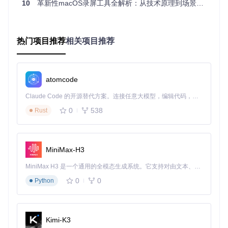
10
革新性macOS录屏工具全解析：从技术原理到场景落地
二、场景实践指南：如何利用模块化录制系统提
升不同职业的工作效率？
热门项目推荐
相关项目推荐
2.1 远程培训师的多机位教学方案
实战流程
：
atomcode
启用"应用录制"模式捕获PPT演示窗口
通过"摄像头叠加"功能添加讲师画面（支持画中画位置自
Claude Code 的开源替代方案。连接任意大模型，编辑代码，运行命令，自动验证 — 全自动执行。用 Rust 构建，极致性能。 ｜ An open-source alternative to Claude Code. Connect any LLM, edit code, run commands, and verify changes — autonomously. Built in Rust for speed. Get Started
由调整）
0
538
Rust
开启"系统声音+麦克风"双音轨录制
使用快捷键启动"画笔标注"功能突出重点内容
录制完成自动生成带章节标记的MP4文件
MiniMax-H3
💡
效率提升点
：多音轨分离技术使后期可单独调整讲解人声与
课件声音比例，平均节省40%后期编辑时间。
MiniMax H3 是一个通用的全模态生成系统。它支持对由文本、图像、视频和音频组成的多模态上下文进行统一理解，并能生成分辨率高达 2K、时长可达 15 秒的带原生立体声音频的视频。得益于面向任务泛化的系统设计，H3 在预训练阶段就已具备广泛的多模态上下文理解与生成能力，能够出色地执行复杂的多模态指令。
2.2 产品经理的界面原型演示录制
0
0
Python
创新应用
：
选择"窗口录制"模式并启用"智能跟随"，自动追踪原型工具
Kimi-K3
窗口