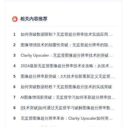
学习模型的发展。
这些挑战使得传统超分辨率技术在实际应用中常常"水土不
服"，无法满足多样化的图像增强需求。
相关内容推荐
核心突破：无监督学习如何让图像"自我提升"？
1
如何突破数据限制？无监督超分辨率技术实战应用指南
Clarity Upscaler的革命性突破在于采用
自监督学习（无需人工
2
图像增强技术的颠覆性突破：无监督超分辨率的隐私保护新范式
标注数据的学习方式）
框架，通过以下三大技术创新实现无监
督图像超分辨率：
3
Clarity Upscaler：无监督图像超分辨率技术的突破性解决方案
1. 特征提取网络：图像的"多尺度显微镜"
4
2024最新无监督图像超分辨率技术全攻略：从技术痛点到实战落地
该模块如同图像修复师手中的精密工具，能够从低分辨率图像
中逐层提取特征。技术实现上，
特征提取模块
通过深度卷积神
5
图像超分辨率新突破：3大技术创新重新定义无监督学习图像增强
经网络与视觉Transformer的混合架构，在保持计算效率的同
时，捕捉从纹理细节到全局结构的多层次信息。这种设计借鉴
6
如何突破数据桎梏？无监督图像超分技术的实战突破
了人类视觉系统的工作原理——先感知整体轮廓，再聚焦细节
特征。
7
AI图像增强新突破：无监督学习如何革新超分辨率技术并保护隐私
2. 对比学习策略：让模型学会"找茬"
8
[技术突破]如何通过无监督学习破解图像超分辨率数据困境：从算法创新到行业落地的实践路径
系统通过构建多尺度图像金字塔，自动生成不同分辨率的图像
变体，然后让模型学习分辨这些变体之间的差异。这种自监督
9
无监督图像超分辨率革命：Clarity Upscaler如何突破数据依赖瓶颈
训练方式就像让AI不断进行"找不同"游戏，通过对比同一图像