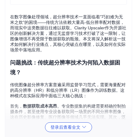
在数字图像处理领域，超分辨率技术一直面临着"巧妇难为无
米之炊"的困境——传统方法依赖大量高-低分辨率配对数据，
而现实中这类数据往往难以获取。Clarity Upscaler作为开源社
区的创新解决方案，通过无监督学习技术打破了这一限制，让
图像增强不再受限于数据获取的瓶颈。本文将深入解析这一技
术如何解决行业痛点，其核心突破点在哪里，以及如何在实际
场景中落地应用。
问题挑战：传统超分辨率技术为何陷入数据困
境？
传统图像超分辨率方案普遍采用监督学习范式，需要海量配对
的高分辨率（HR）和低分辨率（LR）图像作为训练数据。这
种模式在实际应用中面临三大核心挑战：
首先，
数据获取成本高昂
。专业数据集的构建需要精确控制拍
摄条件，甚至使用专业设备获取同一场景的不同分辨率图像，
这在历史影像修复、医疗图像等领域几乎无法实现。其次，
泛
化能力受限
。模型在特定数据集上训练后，难以适应真实世界
登录后查看全文
中复杂多变的图像场景。最后，
隐私保护风险
。医学影像、卫
星图像等敏感领域的数据共享受到严格限制，直接制约了监督