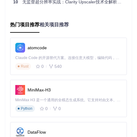
在不同分辨率下的表现，自主学习图像的内在特征规律。
10
无监督超分辨率实战：Clarity Upscaler技术全解析与本地部署指南
3. GAN重建引擎：图像细节的"智能修复师"
生成对抗网络（GAN）架构的重建模块包含生成器和判别器两
热门项目推荐
相关项目推荐
个子网络。生成器负责将低分辨率特征重建为高分辨率图像，
判别器则不断"挑错"，两者通过对抗训练共同提升输出质量。
这种机制类似于艺术修复师与评论家的协作——修复师不断改
进作品，评论家则提供专业反馈，最终达成高质量的修复效
atomcode
果。
Claude Code 的开源替代方案。连接任意大模型，编辑代码，运行命令，自动验证 — 全自动执行。用 Rust 构建，极致性能。 ｜ An open-source alternative to Claude Code. Connect any LLM, edit code, run commands, and verify changes — autonomously. Built in Rust for speed. Get Started
0
540
Rust
图：Clarity Upscaler处理效果对比，左侧为原始低分辨率图
像，右侧为超分辨率处理结果，展示了细节纹理的显著提升
实战应用：无监督超分辨率如何赋能行业？
MiniMax-H3
Clarity Upscaler的无数据依赖特性使其在多个行业场景中展现
MiniMax H3 是一个通用的全模态生成系统。它支持对由文本、图像、视频和音频组成的多模态上下文进行统一理解，并能生成分辨率高达 2K、时长可达 15 秒的带原生立体声音频的视频。得益于面向任务泛化的系统设计，H3 在预训练阶段就已具备广泛的多模态上下文理解与生成能力，能够出色地执行复杂的多模态指令。
出独特价值：
0
0
Python
医疗影像诊断辅助
在医学影像领域，设备限制或拍摄条件常常导致图像质量不
佳。Clarity Upscaler能够在不依赖配对训练数据的情况下，提
DataFlow
升CT、MRI等影像的清晰度，帮助医生更准确地识别病灶。
预