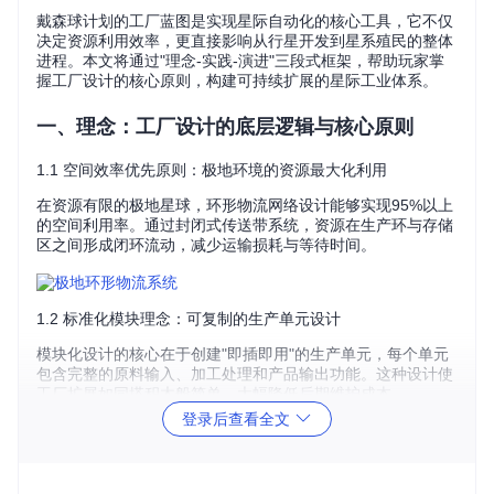
戴森球计划的工厂蓝图是实现星际自动化的核心工具，它不仅
决定资源利用效率，更直接影响从行星开发到星系殖民的整体
进程。本文将通过"理念-实践-演进"三段式框架，帮助玩家掌
握工厂设计的核心原则，构建可持续扩展的星际工业体系。
一、理念：工厂设计的底层逻辑与核心原则
1.1 空间效率优先原则：极地环境的资源最大化利用
在资源有限的极地星球，环形物流网络设计能够实现95%以上
的空间利用率。通过封闭式传送带系统，资源在生产环与存储
区之间形成闭环流动，减少运输损耗与等待时间。
1.2 标准化模块理念：可复制的生产单元设计
模块化设计的核心在于创建"即插即用"的生产单元，每个单元
包含完整的原料输入、加工处理和产品输出功能。这种设计使
工厂扩展如同搭积木般简单，大幅降低后期维护成本。
登录后查看全文
1.3 分布式协同思想：跨星球资源调度网络
高级阶段的工厂设计需要突破单一星球限制，通过物流塔网络
实现跨区域资源调配。关键在于建立标准化接口和统一资源编