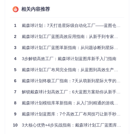
码系统，确保不同星球的生产模块能够无缝协作。
相关内容推荐
二、实践：从零开始构建高效工厂的操作指南
1
戴森球计划：7天打造星际级自动化工厂——蓝图仓库终极探索指南
2.1 环境评估与蓝图选择：基于星球特征的定制方案
2
戴森球计划工厂蓝图高效应用指南：从新手到专家的三步进阶之路
执行步骤：
3
使用星球扫描仪分析资源分布与环境特征
戴森球计划工厂蓝图革新指南：从问题诊断到星际产能升级
根据资源类型选择匹配的生产模块：
4
3步解锁高效工厂：戴森球计划蓝图库新手入门指南
金属矿星球：部署密集型熔炉阵列
油气星球：配置分馏塔与化工厂集群
5
戴森球计划工厂布局完全指南：从蓝图到高效生产的模块化解决方案
极地星球：采用环形物流网络设计
6
戴森球计划终极工厂指南：7天从萌新到星际大亨的蓝图仓库全攻略
配置示例：
7
解锁戴森球计划高效工厂：6大蓝图方案助你从新手到专家
# 克隆蓝图仓库
git 
clone
8
戴森球计划模组库革新指南：从入门到精通的游戏体验提升之路
cd
 FactoryBluePrints

9
戴森球计划蓝图库：7个高效工厂布局技巧让新手秒变建造大师
# 根据星球类型选择蓝图包
cp
10
3大核心优势+4步实战指南：戴森球计划工厂蓝图库让你轻松构建星际工厂
2.2 基础模块搭建：标准化生产单元部署