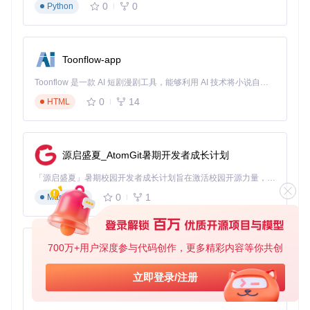
0
0
Python
能源塔：采用三角形布局，确保电力覆盖无死角
三、演进：工厂系统的迭代升级与星际扩展
Toonflow-app
3.1 产能提升路径：从基础材料到高级矩阵
Toonflow 是一款 AI 短剧漫剧工具，能够利用 AI 技术将小说自动转化为剧本，并结合 AI 生成的图片和视频，实现高效的短剧创作。借助 Toonflow，可以轻松完成从文字到影像的全流程，让短剧制作变得更加智能与便捷。
timeline

    title 工厂技术演进路线图

0
14
HTML
    第1阶段 : 0-10小时 : 基础材料自动化

    第2阶段 : 10-30小时 : 矩阵生产线构建

    第3阶段 : 30-50小时 : 戴森球组件生产

源启盛夏_AtomGit暑期开发者成长计划
3.2 常见问题解决：工厂优化实战技巧
「源启盛夏」暑期校园开发者成长计划旨在激活校园开源力量，通过积分激励、认证扶持、资源倾斜等形式，引导高校组织和开发者完成「入驻 — 建项目 — 做贡献 — 获认证 — 得资源」的完整闭环。无论你是想带领社团入驻平台的组织者，还是希望用代码贡献证明自己的开发者，都能在这里找到属于你的成长路径。
Q1: 传送带堵塞如何处理？
0
1
Markdown
A1: 实施"缓冲区-分流器-优先级"三级管理：
在关键节点设置小型储物仓作为缓冲
使用分流器实现资源动态分配
700万+用户深度参与代码创作，更多精彩内容等你共创
AionUi
通过分拣器设置优先级，确保高价值产品优先运输
免费、本地、开源的 24/7 全天候 Cowork 应用，以及适用于 Gemini CLI、Claude Code、Codex、OpenCode、Qwen Code、Goose CLI、Auggie 等的 OpenClaw | 🌟 喜欢就点star吧
立即登录/注册
Q2: 能源波动导致生产中断怎么办？
A2: 构建混合能源网络：
0
6
TypeScript