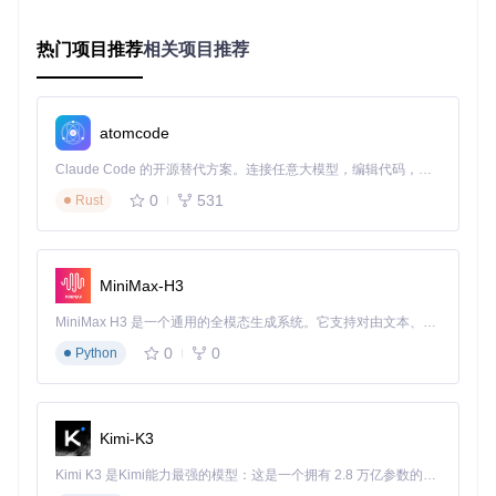
核心模块推荐：
热门项目推荐
相关项目推荐
极速熔炉阵列
：[基础材料_Basic-Materials/极速熔炉 Smelt
er/](https://gitcode.com/GitHub_Trending/fa/FactoryBlueP
rints/blob/ce0b50e48facc979b244b3012a67e84cf4970c9
7/基础材料_Basic-Materials/极速熔炉 Smelter/?utm_sourc
atomcode
e=gitcode_repo_files)
Claude Code 的开源替代方案。连接任意大模型，编辑代码，运行命令，自动验证 — 全自动执行。用 Rust 构建，极致性能。 ｜ An open-source alternative to Claude Code. Connect any LLM, edit code, run commands, and verify changes — autonomously. Built in Rust for speed. Get Started
高效分馏系统
：
分馏_Fractionator/密铺分馏单塔V10.1.txt
模块化太阳能
：
发电小太阳_Sun-Power/3层小太阳.txt
0
531
Rust
2.3 资源网络优化：传送带拓扑与物流塔配置
MiniMax-H3
传送带网络设计原则：
MiniMax H3 是一个通用的全模态生成系统。它支持对由文本、图像、视频和音频组成的多模态上下文进行统一理解，并能生成分辨率高达 2K、时长可达 15 秒的带原生立体声音频的视频。得益于面向任务泛化的系统设计，H3 在预训练阶段就已具备广泛的多模态上下文理解与生成能力，能够出色地执行复杂的多模态指令。
主传送带采用双层并行设计，提高吞吐量
0
0
Python
分支传送带长度控制在12格以内，减少资源滞留
使用智能分拣器实现资源动态分配
物流塔配置策略：
Kimi-K3
本地物流塔：覆盖半径控制在30格内，避免信号干扰
Kimi K3 是Kimi能力最强的模型：这是一个拥有 2.8 万亿参数的混合专家（MoE）模型，具备原生视觉理解能力，并支持 100 万 token 的上下文窗口。
星际物流塔：优先部署在星球赤道区域，减少曲率影响