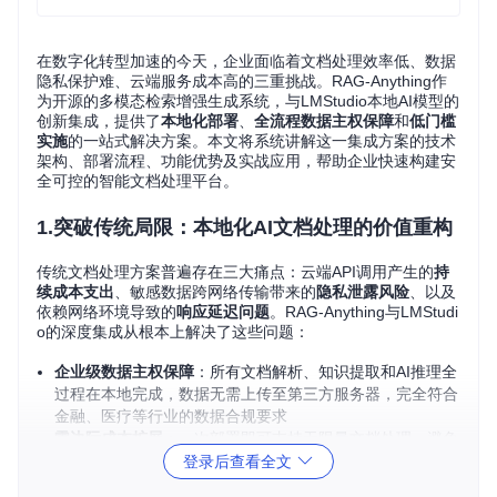
在数字化转型加速的今天，企业面临着文档处理效率低、数据
隐私保护难、云端服务成本高的三重挑战。RAG-Anything作
为开源的多模态检索增强生成系统，与LMStudio本地AI模型的
创新集成，提供了
本地化部署
、
全流程数据主权保障
和
低门槛
实施
的一站式解决方案。本文将系统讲解这一集成方案的技术
架构、部署流程、功能优势及实战应用，帮助企业快速构建安
全可控的智能文档处理平台。
1.突破传统局限：本地化AI文档处理的价值重构
传统文档处理方案普遍存在三大痛点：云端API调用产生的
持
续成本支出
、敏感数据跨网络传输带来的
隐私泄露风险
、以及
依赖网络环境导致的
响应延迟问题
。RAG-Anything与LMStudi
o的深度集成从根本上解决了这些问题：
企业级数据主权保障
：所有文档解析、知识提取和AI推理全
过程在本地完成，数据无需上传至第三方服务器，完全符合
金融、医疗等行业的数据合规要求
零边际成本扩展
：一次部署即可支持无限量文档处理，避免
按调用次数计费的云端服务模式带来的成本失控风险
登录后查看全文
离线可用的业务连续性
：脱离互联网环境仍能保持核心功能