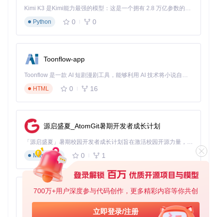
采用实体关系联合抽取算法，自动从文档中提取关键实体和语
义关系，构建结构化知识图谱。支持实体消歧和关系推理，能
Kimi K3 是Kimi能力最强的模型：这是一个拥有 2.8 万亿参数的混合专家（MoE）模型，具备原生视觉理解能力，并支持 100 万 token 的上下文窗口。
够发现跨文档的隐藏关联，为深度知识问答提供支撑。
0
0
Python
3.3 混合检索系统
创新性地结合向量检索和图检索两种机制：向量检索负责快速
定位相似内容，图检索则利用知识图谱发现实体间的间接关
Toonflow-app
联。这种混合检索策略使召回率提升
35%
，尤其适合处理复杂
的多跳问答场景。
Toonflow 是一款 AI 短剧漫剧工具，能够利用 AI 技术将小说自动转化为剧本，并结合 AI 生成的图片和视频，实现高效的短剧创作。借助 Toonflow，可以轻松完成从文字到影像的全流程，让短剧制作变得更加智能与便捷。
0
16
HTML
3.4 本地LLM推理引擎
通过LMStudio提供的API接口，实现与本地大语言模型的高效
通信。支持流式输出、上下文管理和多轮对话，推理延迟控制
在
500ms以内
（取决于硬件配置）。
源启盛夏_AtomGit暑期开发者成长计划
3.5 结果优化与格式转换
「源启盛夏」暑期校园开发者成长计划旨在激活校园开源力量，通过积分激励、认证扶持、资源倾斜等形式，引导高校组织和开发者完成「入驻 — 建项目 — 做贡献 — 获认证 — 得资源」的完整闭环。无论你是想带领社团入驻平台的组织者，还是希望用代码贡献证明自己的开发者，都能在这里找到属于你的成长路径。
0
1
将LLM生成的原始结果进行后处理，包括格式美化、重点内容
Markdown
高亮和多格式导出。支持Markdown、HTML、PDF等多种输
出格式，满足不同场景的使用需求。
700万+用户深度参与代码创作，更多精彩内容等你共创
4.实证性能对比：本地部署vs云端服务
AionUi
免费、本地、开源的 24/7 全天候 Cowork 应用，以及适用于 Gemini CLI、Claude Code、Codex、OpenCode、Qwen Code、Goose CLI、Auggie 等的 OpenClaw | 🌟 喜欢就点star吧
立即登录/注册
我们在相同硬件环境下（Intel i7-12700K + 32GB RAM + RTX