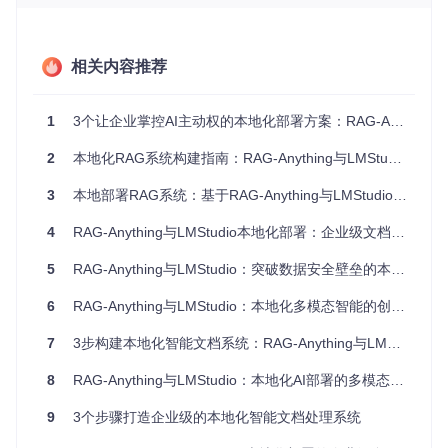
正常运行，确保关键业务在网络中断时不受影响
图1：RAG-Anything多模态系统架构，展示与LMStudio集成的
相关内容推荐
完整数据处理流程
2.三步完成零代码部署：从环境准备到服务运行
1
3个让企业掌控AI主动权的本地化部署方案：RAG-Anything与LMStudio集成指南
2.1 环境依赖快速配置
2
本地化RAG系统构建指南：RAG-Anything与LMStudio协同方案
首先克隆项目仓库并安装核心依赖：
3
本地部署RAG系统：基于RAG-Anything与LMStudio的企业级解决方案
4
RAG-Anything与LMStudio本地化部署：企业级文档智能处理解决方案
git 
clone
cd
 RAG-Anything

5
RAG-Anything与LMStudio：突破数据安全壁垒的本地化多模态检索革新方案
2.2 LMStudio模型与服务配置
6
RAG-Anything与LMStudio：本地化多模态智能的创新部署方案
在LMStudio中下载适合的本地化模型（推荐7B或13B参数
规模的LLaMA系列模型）
7
3步构建本地化智能文档系统：RAG-Anything与LMStudio集成指南
启动本地API服务，默认端口设置为1234
验证服务状态：访问http://localhost:1234/v1/models确认
8
RAG-Anything与LMStudio：本地化AI部署的多模态文档处理创新方案
模型加载完成
2.3 系统环境变量配置
9
3个步骤打造企业级的本地化智能文档处理系统