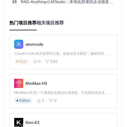
创建项目根目录下的
.env
文件，配置关键参数：
10
RAG-Anything×LMStudio：本地化部署的企业级多模态处理解决方案
LLM_BINDING=lmstudio

LLM_MODEL=your_model_name

热门项目推荐
相关项目推荐
LLM_BINDING_HOST=http://localhost:1234/v1

LLM_BINDING_API_KEY=your_api_key

EMBEDDING_BINDING=lmstudio

EMBEDDING_MODEL=your_embedding_model

atomcode
Claude Code 的开源替代方案。连接任意大模型，编辑代码，运行命令，自动验证 — 全自动执行。用 Rust 构建，极致性能。 ｜ An open-source alternative to Claude Code. Connect any LLM, edit code, run commands, and verify changes — autonomously. Built in Rust for speed. Get Started
3.五大核心功能模块解析：从文档解析到智能问
0
533
Rust
答
3.1 多模态内容解析引擎
MiniMax-H3
系统能够自动识别并处理10+种文档格式，包括PDF、DOC
MiniMax H3 是一个通用的全模态生成系统。它支持对由文本、图像、视频和音频组成的多模态上下文进行统一理解，并能生成分辨率高达 2K、时长可达 15 秒的带原生立体声音频的视频。得益于面向任务泛化的系统设计，H3 在预训练阶段就已具备广泛的多模态上下文理解与生成能力，能够出色地执行复杂的多模态指令。
X、图片、表格等。通过分层解析机制，先提取文本、图片、
公式等基础元素，再进行结构化处理，最终形成统一的内容表
0
0
Python
示形式。特别优化了学术文档中的LaTeX公式和复杂表格的识
别准确率，解析精度达到98%以上。
3.2 知识图谱构建模块
Kimi-K3