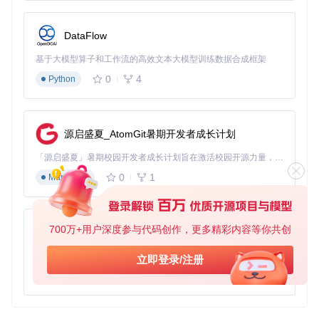
DataFlow
基于大模型算子和工作流的高效文本大模型训练数据合成框架
0
4
Python
源启盛夏_AtomGit暑期开发者成长计划
「源启盛夏」暑期校园开发者成长计划旨在激活校园开源力量，通过积分激励、认证扶持、资源倾斜等形式，引导高校组织和开发者完成「入驻 — 建项目 — 做贡献 — 获认证 — 得资源」的完整闭环。无论你是想带领社团入驻平台的组织者，还是希望用代码贡献证明自己的开发者，都能在这里找到属于你的成长路径。
0
1
Markdown
700万+用户深度参与代码创作，更多精彩内容等你共创
py-xiaozhi
基于Python的Xiaozhi AI，适用于想要完整Xiaozhi体验而无需拥有专用硬件的用户。
立即登录/注册
0
1
Python