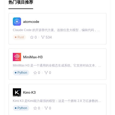
热门项目推荐
要开始使用，你可以参考
快速入门指南
，查看
完整文档
了解更
多信息，并通过
Install-Package sly
或者
dotnet add pa
ckage sly
命令进行安装。
atomcode
让我们一起探索 Csly 的世界，让它成为你构建自定义解析器
的强大助手！
Claude Code 的开源替代方案。连接任意大模型，编辑代码，运行命令，自动验证 — 全自动执行。用 Rust 构建，极致性能。 ｜ An open-source alternative to Claude Code. Connect any LLM, edit code, run commands, and verify changes — autonomously. Built in Rust for speed. Get Started
0
534
Rust
MiniMax-H3
MiniMax H3 是一个通用的全模态生成系统。它支持对由文本、图像、视频和音频组成的多模态上下文进行统一理解，并能生成分辨率高达 2K、时长可达 15 秒的带原生立体声音频的视频。得益于面向任务泛化的系统设计，H3 在预训练阶段就已具备广泛的多模态上下文理解与生成能力，能够出色地执行复杂的多模态指令。
0
0
Python
Kimi-K3
Kimi K3 是Kimi能力最强的模型：这是一个拥有 2.8 万亿参数的混合专家（MoE）模型，具备原生视觉理解能力，并支持 100 万 token 的上下文窗口。
0
0
Python