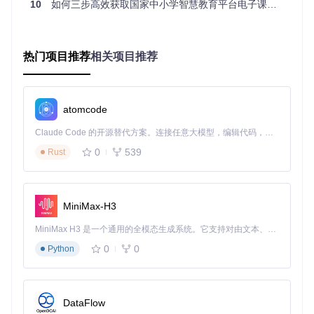
打开国家中小学智慧教育平台，找到需要下载的电子课本，进
10
如何三步高效获取国家中小学智慧教育平台电子课本？解析工具全攻略
入预览页面后，复制浏览器地址栏中的完整网址。
第二步：粘贴链接并下载
热门项目推荐
相关项目推荐
打开电子课本下载工具，在文本框中粘贴复制的网址（可同时
粘贴多个网址，每个网址一行），然后点击"下载"按钮。
第三步：查看下载文件
atomcode
工具会自动解析并下载PDF文件，下载完成后，你可以在默认
保存路径或自定义路径中找到下载好的电子课本。
Claude Code 的开源替代方案。连接任意大模型，编辑代码，运行命令，自动验证 — 全自动执行。用 Rust 构建，极致性能。 ｜ An open-source alternative to Claude Code. Connect any LLM, edit code, run commands, and verify changes — autonomously. Built in Rust for speed. Get Started
0
539
Rust
使用技巧分享：让资源管理更高效
资源分类存储技巧
MiniMax-H3
建议按照"年级-学科-学期"的结构建立文件夹，对下载的电子
MiniMax H3 是一个通用的全模态生成系统。它支持对由文本、图像、视频和音频组成的多模态上下文进行统一理解，并能生成分辨率高达 2K、时长可达 15 秒的带原生立体声音频的视频。得益于面向任务泛化的系统设计，H3 在预训练阶段就已具备广泛的多模态上下文理解与生成能力，能够出色地执行复杂的多模态指令。
课本进行分类存储。例如：
0
0
Python
初中
数学
七年级上册
七年级下册
DataFlow