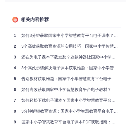
智能链接解析，轻松获取教材
只需复制电子课本预览页面的网址，工具就能自动识别并解析
相关内容推荐
出完整的教材内容。不需要手动查找下载链接，省去了繁琐的
操作步骤。
1
如何3分钟获取国家中小学智慧教育平台电子课本？高效下载工具全攻略
批量下载处理，节省时间精力
2
3个高效获取教育资源的实用技巧：国家中小学智慧教育平台电子课本解析工具全攻略
支持同时输入多个教材链接，一次性下载多本电子课本。无论
是单学科整套教材，还是多学科多本教材，都能高效完成下
3
还在为电子课本下载发愁？这款神器让国家中小学智慧教育平台资源获取效率提升300%
载，大大提升工作和学习效率。
4
3个高效步骤解决电子课本获取难题：国家中小学智慧教育平台解析工具全攻略
离线使用支持，随时随地学习
下载后的PDF教材可以在任何设备上离线查看，不受网络环境
5
告别教材获取难题：国家中小学智慧教育平台电子课本下载工具全攻略
限制。无论是在课堂、家中还是外出途中，都能随时翻阅学习
资料。
6
如何高效获取国家中小学智慧教育平台电子教材？全攻略来了
7
如何轻松下载电子课本？国家中小学智慧教育平台解析工具全攻略
操作流程指南：3步完成教材下载
8
3分钟解锁教育资源：国家中小学智慧教育平台电子课本下载全攻略
第一步：复制教材链接
9
国家中小学智慧教育平台电子课本PDF获取指南：从离线资源到高效下载全攻略