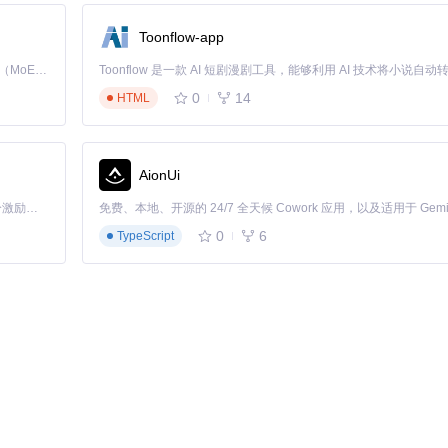
Toonflow-app
Kimi K3 是Kimi能力最强的模型：这是一个拥有 2.8 万亿参数的混合专家（MoE）模型，具备原生视觉理解能力，并支持 100 万 token 的上下文窗口。
0
14
HTML
AionUi
「源启盛夏」暑期校园开发者成长计划旨在激活校园开源力量，通过积分激励、认证扶持、资源倾斜等形式，引导高校组织和开发者完成「入驻 — 建项目 — 做贡献 — 获认证 — 得资源」的完整闭环。无论你是想带领社团入驻平台的组织者，还是希望用代码贡献证明自己的开发者，都能在这里找到属于你的成长路径。
0
6
TypeScript
条件）保留在URL中，而将UI状态参数（如分页、排序）保存在本地状
考虑在Tab标题上添加状态提示而非创建新Tab
恢复之前的浏览状态