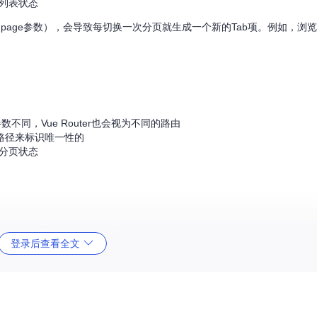
部列表状态
加page参数），会导致每切换一次分页就生成一个新的Tab项。例如，浏览
数不同，Vue Router也会视为不同的路由
路由路径来标识唯一性的
和分页状态
ge）。可以通过以下方式实现：
登录后查看全文