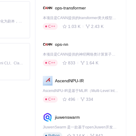
ops-transformer
本项目是CANN提供的transformer类大模型算子库，实现网络在NPU上加速计算。
Toonflow 是一款 AI 短剧漫剧工具，能够利用 AI 技术将小说自动转化为剧本，并结合 AI 生成的图片和视频，实现高效的短剧创作。借助 Toonflow，可以轻松完成从文字到影像的全流程，让短剧制作变得更加智能与便捷。
1.03 K
2.43 K
C++
ops-nn
本项目是CANN提供的神经网络类计算算子库，实现网络在NPU上加速计算。
833
1.64 K
C++
免费、本地、开源的 24/7 全天候 Cowork 应用，以及适用于 Gemini CLI、Claude Code、Codex、OpenCode、Qwen Code、Goose CLI、Auggie 等的 OpenClaw | 🌟 喜欢就点star吧
AscendNPU-IR
AscendNPU-IR是基于MLIR（Multi-Level Intermediate Representation）构建的，面向昇腾亲和算子编译时使用的中间表示，提供昇腾完备表达能力，通过编译优化提升昇腾AI处理器计算效率，支持通过生态框架使能昇腾AI处理器与深度调优
496
334
C++
态
jiuwenswarm
JiuwenSwarm 是一款基于openJiuwen开发的智能AI Agent，它能够将大语言模型的强大能力，通过你日常使用的各类通讯应用，直接延伸至你的指尖。
3.14 K
842
Python