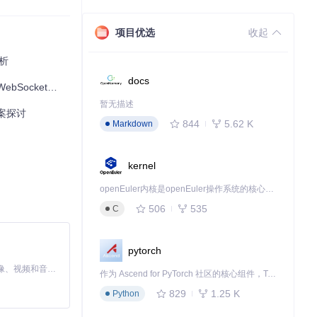
项目优选
收起
解析
docs
cket方案实战
暂无描述
方案探讨
844
5.62 K
Markdown
kernel
openEuler内核是openEuler操作系统的核心，既是系统性能与稳定性的基石，也是连接处理器、设备与服务的桥梁。
506
535
C
pytorch
MiniMax H3 是一个通用的全模态生成系统。它支持对由文本、图像、视频和音频组成的多模态上下文进行统一理解，并能生成分辨率高达 2K、时长可达 15 秒的带原生立体声音频的视频。得益于面向任务泛化的系统设计，H3 在预训练阶段就已具备广泛的多模态上下文理解与生成能力，能够出色地执行复杂的多模态指令。
作为 Ascend for PyTorch 社区的核心组件，TorchNPU 是昇腾专为 PyTorch 打造的深度学习适配插件，使 PyTorch 框架能够直接调用昇腾 NPU，为开发者提供昇腾 AI 处理器的超强算力。
829
1.25 K
Python