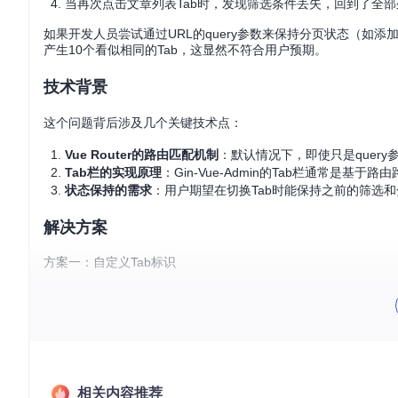
当再次点击文章列表Tab时，发现筛选条件丢失，回到了全
如果开发人员尝试通过URL的query参数来保持分页状态（如添
产生10个看似相同的Tab，这显然不符合用户预期。
技术背景
这个问题背后涉及几个关键技术点：
Vue Router的路由匹配机制
：默认情况下，即使只是query参
Tab栏的实现原理
：Gin-Vue-Admin的Tab栏通常是基于
状态保持的需求
：用户期望在切换Tab时能保持之前的筛选
解决方案
方案一：自定义Tab标识
修改Tab栏的标识生成逻辑，使其忽略特定的query参数（如pa
// 在Tab组件中修改标识生成逻辑
const
getTabKey
 = (
route
) => {

// 从完整路径中移除page参数
const
 { path, query } = route

相关内容推荐
const
 newQuery = { ...query }
