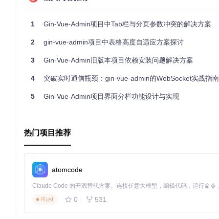
delete
 newQuery.
page
return
 path + 
JSON
.
stringify
(newQuery)

1
Gin-Vue-Admin项目中Tab栏与分页参数冲突的解决方案
方案二：使用本地存储保持状态
2
gin-vue-admin项目中表格高度自适应方案探讨
不通过URL参数传递分页信息，而是使用Vuex或localStorage
3
Gin-Vue-Admin旧版本项目依赖安装问题解决方案
// 在分页变化时保存状态
4
突破实时通信瓶颈：gin-vue-admin的WebSocket实战指南
handlePageChange
(
page
) {

this
.
$store
.
commit
(
'setCurrentPage'
, page)

5
Gin-Vue-Admin项目界面分栏功能设计与实现
// 或者使用localStorage
localStorage
.
setItem
(
'articleListPage'
, page)

this
.
fetchData
()

}

热门项目推荐
// 在组件创建时恢复状态
created
(
) {

const
 savedPage = 
this
.
$store
.
state
.
currentPage
atomcode
// 或从localStorage获取
// const savedPage = localStorage.getItem('articleLis
if
 (savedPage) {

0
531
Rust
this
.
currentPage
 = 
Number
(savedPage)

  }
