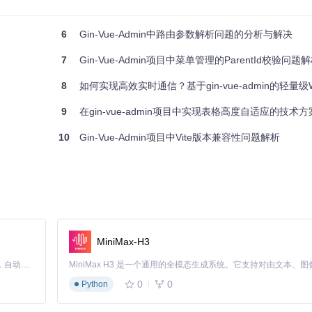
6
Gin-Vue-Admin中路由参数解析问题的分析与解决
7
Gin-Vue-Admin项目中菜单管理的ParentId校验问题
来保持状态：
8
如何实现高效实时通信？基于gin-vue-admin的轻量级WebSo
9
在gin-vue-admin项目中实现表格高度自适应的技术
10
Gin-Vue-Admin项目中Vite版本兼容性问题解析
MiniMax-H3
tPage')
Claude Code 的开源替代方案。连接任意大模型，编辑代码，运行命令，自动验证 — 全自动执行。用 Rust 构建，极致性能。 ｜ An open-source alternative to Claude Code. Connect any LLM, edit code, run commands, and verify changes — autonomously. Built in Rust for speed. Get Started
0
0
Python