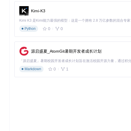
方案三：修改路由匹配策略
Kimi-K3
调整路由配置，使特定路径的路由被视为同一个路由：
0
0
Python
const
 router = 
new
VueRouter
({

  routes,

// 自定义路由匹配策略
parseQuery
(
query
) {

源启盛夏_AtomGit暑期开发者成长计划
// 处理query参数，可以在这里过滤掉page参数
const
 newQuery = { ...query }

delete
 newQuery.
page
return
 newQuery

0
1
Markdown
  }

最佳实践建议
区分关键参数和非关键参数
：将影响数据内容的参数（如筛选
实现智能的Tab合并逻辑
：对于同一功能模块的不同状态，可以
提供状态恢复机制
：当用户从其他Tab返回时，可以优雅地
总结