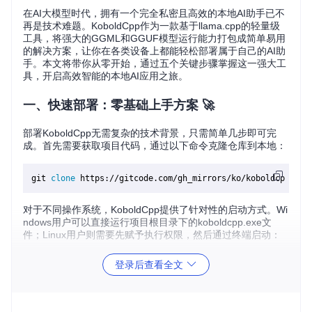
在AI大模型时代，拥有一个完全私密且高效的本地AI助手已不
再是技术难题。KoboldCpp作为一款基于llama.cpp的轻量级
工具，将强大的GGML和GGUF模型运行能力打包成简单易用
的解决方案，让你在各类设备上都能轻松部署属于自己的AI助
手。本文将带你从零开始，通过五个关键步骤掌握这一强大工
具，开启高效智能的本地AI应用之旅。
一、快速部署：零基础上手方案 🚀
部署KoboldCpp无需复杂的技术背景，只需简单几步即可完
成。首先需要获取项目代码，通过以下命令克隆仓库到本地：
git 
clone
对于不同操作系统，KoboldCpp提供了针对性的启动方式。Wi
ndows用户可以直接运行项目根目录下的koboldcpp.exe文
件；Linux用户则需要先赋予执行权限，然后通过终端启动：
登录后查看全文
chmod
 +x koboldcpp

首次启动时，程序会自动检查并提示所需的依赖组件。如果你