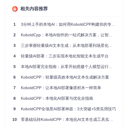
的设备配置较为老旧，可以尝试使用
--noavx2
参数来确保兼
相关内容推荐
容性。成功启动后，系统会默认在5001端口启动服务，此时打
开浏览器访问http://localhost:5001即可进入KoboldCpp的Web
界面。
1
3分钟上手的本地AI：如何用KoboldCPP构建你的专属创作引擎
二、核心优势：为什么选择KoboldCpp？ 🌟
2
KoboldCpp：本地AI创作的一站式解决方案，让智能创作触手可及
KoboldCpp的魅力在于其独特的设计理念和强大的功能特性。
3
三步掌握轻量级AI文本生成：从本地部署到场景化应用指南
作为一款本地化运行工具，它首先保障了数据的绝对隐私，所
有交互都在本地设备上完成，无需担心信息泄露。其次，它对
4
轻量级AI部署：三步实现本地化智能文本生成平台
硬件资源的适应性极强，无论是高性能显卡还是普通办公电
脑，甚至是Android设备，都能找到合适的运行方式。
5
本地AI部署完全指南：从零开始搭建个人模型运行平台
最值得一提的是其丰富的交互界面。SimpleChat作为轻量级聊
6
KoboldCPP：轻量级高效本地AI文本生成解决方案
天界面，提供了简洁直观的对话体验，适合日常交流和快速测
试。
7
KoboldCPP：让本地AI部署像搭积木一样简单
8
KoboldCPP：本地化AI部署与优化全指南
而Llama++界面则为高级用户提供了全面的参数调节功能，包
括提示模板定制、温度控制、上下文长度调整等，满足专业场
9
KoboldCPP全场景AI部署神器：3大突破+5类实用技巧
景的精细化需求。
10
零基础玩转KoboldCPP：本地化AI文本生成工具实战指南