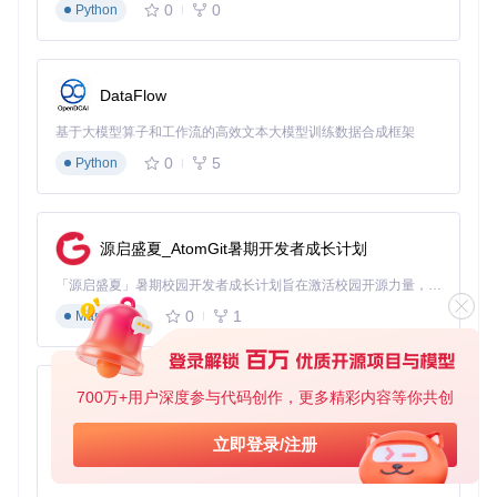
0
0
Python
无论是小说创作、诗歌写作还是文案生成，KoboldCpp都能提
供有力支持。在故事写作模式下，你只需提供基本的情节设
定，AI就能帮助扩展内容、丰富细节。例如，输入"一个关于太
空探索的科幻故事开头"，AI会生成富有想象力的开篇，为你的
DataFlow
创作提供灵感起点。
基于大模型算子和工作流的高效文本大模型训练数据合成框架
知识问答：你的私人智能知识库
0
5
Python
面对工作学习中的疑问，KoboldCpp可以作为即时问答工具。
通过调整提示模板，你可以将其打造成专业领域的知识库，帮
助解答技术问题、提供学习建议或解释复杂概念。
源启盛夏_AtomGit暑期开发者成长计划
创意设计：从文字到图像的转化
「源启盛夏」暑期校园开发者成长计划旨在激活校园开源力量，通过积分激励、认证扶持、资源倾斜等形式，引导高校组织和开发者完成「入驻 — 建项目 — 做贡献 — 获认证 — 得资源」的完整闭环。无论你是想带领社团入驻平台的组织者，还是希望用代码贡献证明自己的开发者，都能在这里找到属于你的成长路径。
KoboldCpp还支持多模态能力，通过集成的图像生成功能，你
可以将文字描述转化为视觉作品。虽然这一功能需要特定模型
0
1
Markdown
支持，但它为创意工作者提供了从文本到图像的快速实现途
径。
700万+用户深度参与代码创作，更多精彩内容等你共创
py-xiaozhi
五、性能优化：让AI运行如丝般顺滑 ⚡
基于Python的Xiaozhi AI，适用于想要完整Xiaozhi体验而无需拥有专用硬件的用户。
立即登录/注册
0
1
Python
为了获得最佳的使用体验，合理优化KoboldCpp的运行参数至