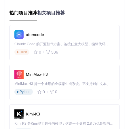
三、模型选择：找到最适合你的AI伙伴 🧠
热门项目推荐
相关项目推荐
KoboldCpp支持多种GGUF格式模型，选择合适的模型是获得
良好体验的关键。对于初次尝试的用户，推荐从中小规模模型
开始：
atomcode
轻量级选择
：如L3-8B-Stheno-v3.2（约4GB），适合日常
Claude Code 的开源替代方案。连接任意大模型，编辑代码，运行命令，自动验证 — 全自动执行。用 Rust 构建，极致性能。 ｜ An open-source alternative to Claude Code. Connect any LLM, edit code, run commands, and verify changes — autonomously. Built in Rust for speed. Get Started
对话和简单创作任务，对硬件要求较低
平衡型选择
：如Tiefighter 13B（约8GB），在性能和资源
0
536
Rust
消耗间取得平衡，适合内容创作和角色扮演
高性能选择
：如Gemma-3-27B（约16GB），提供更深入
的思考能力，适合复杂任务和专业写作
MiniMax-H3
模型文件需要单独下载并放置在项目指定目录。建议根据自己
的硬件配置（特别是显存和内存大小）选择合适的模型规模和
MiniMax H3 是一个通用的全模态生成系统。它支持对由文本、图像、视频和音频组成的多模态上下文进行统一理解，并能生成分辨率高达 2K、时长可达 15 秒的带原生立体声音频的视频。得益于面向任务泛化的系统设计，H3 在预训练阶段就已具备广泛的多模态上下文理解与生成能力，能够出色地执行复杂的多模态指令。
量化版本，以获得最佳的性能体验。
0
0
Python
四、场景实战：解锁AI助手的多元能力 💡
KoboldCpp不仅仅是一个聊天工具，它能够适应多种应用场
Kimi-K3
景，成为你工作和创作的得力助手。
Kimi K3 是Kimi能力最强的模型：这是一个拥有 2.8 万亿参数的混合专家（MoE）模型，具备原生视觉理解能力，并支持 100 万 token 的上下文窗口。
创作辅助：释放灵感的写作伙伴