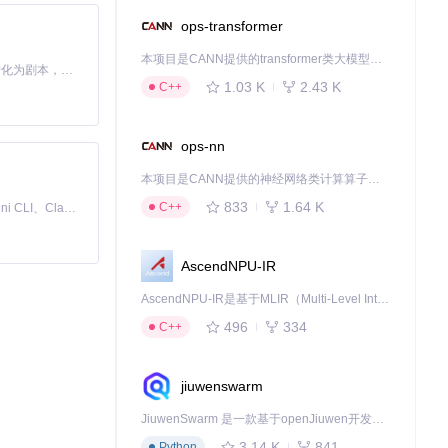
ops-transformer
本项目是CANN提供的transformer类大模型算子库，实现网络在NPU上加速计算。
Toonflow 是一款 AI 短剧漫剧工具，能够利用 AI 技术将小说自动转化为剧本，并结合 AI 生成的图片和视频，实现高效的短剧创作。借助 Toonflow，可以轻松完成从文字到影像的全流程，让短剧制作变得更加智能与便捷。
下载源代码
1.03 K
2.43 K
C++
ops-nn
本项目是CANN提供的神经网络类计算算子库，实现网络在NPU上加速计算。
833
1.64 K
C++
免费、本地、开源的 24/7 全天候 Cowork 应用，以及适用于 Gemini CLI、Claude Code、Codex、OpenCode、Qwen Code、Goose CLI、Auggie 等的 OpenClaw | 🌟 喜欢就点star吧
AscendNPU-IR
AscendNPU-IR是基于MLIR（Multi-Level Intermediate Representation）构建的，面向昇腾亲和算子编译时使用的中间表示，提供昇腾完备表达能力，通过编译优化提升昇腾AI处理器计算效率，支持通过生态框架使能昇腾AI处理器与深度调优
496
334
C++
jiuwenswarm
JiuwenSwarm 是一款基于openJiuwen开发的智能AI Agent，它能够将大语言模型的强大能力，通过你日常使用的各类通讯应用，直接延伸至你的指尖。
3.14 K
841
Python