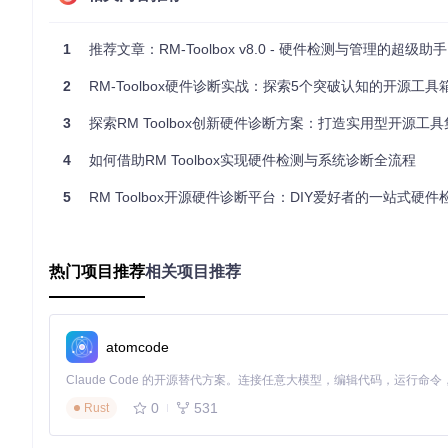
自定义工具列表排序
1
推荐文章：RM-Toolbox v8.0 - 硬件检测与管理的超级助手
根据个人使用习惯，通过拖拽方式调整工具排列顺序，将最常用
界面布局。
2
RM-Toolbox硬件诊断实战：探索5个突破认知的开源工
一键复制配置信息
3
探索RM Toolbox创新硬件诊断方案：打造实用型开源工具
点击界面上的复制按钮，可立即将完整的硬件配置信息复制到剪
4
如何借助RM Toolbox实现硬件检测与系统诊断全流程
多场景适配技巧
5
RM Toolbox开源硬件诊断平台：DIY爱好者的一站式硬件检
无论是笔记本电脑、台式机还是服务器，RM Toolbox都能提
和范围。
生态建设：参与开源项目的方式
热门项目推荐
相关项目推荐
RM Toolbox拥有活跃的用户社区，硬件爱好者们经常分享使
设。项目源码托管在https://gitcode.com/gh_mirrors/rm/R
atomcode
官方文档提供了详细的使用说明和API接口文档，帮助开发者快速
定义功能开发打下基础。
0
531
Rust
作为一款完全免费的开源工具，RM Toolbox证明了开源软