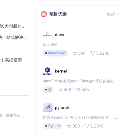
项目优选
收起
实现更个性化的
大创新功能解析
docs
一站式解决方案
入的麻烦。
暂无描述
844
5.62 K
Markdown
x新手实战指南
设备的检测精度
kernel
openEuler内核是openEuler操作系统的核心，既是系统性能与稳定性的基石，也是连接处理器、设备与服务的桥梁。
506
535
C
方式参与项目建
pytorch
的实现原理，为自
MiniMax H3 是一个通用的全模态生成系统。它支持对由文本、图像、视频和音频组成的多模态上下文进行统一理解，并能生成分辨率高达 2K、时长可达 15 秒的带原生立体声音频的视频。得益于面向任务泛化的系统设计，H3 在预训练阶段就已具备广泛的多模态上下文理解与生成能力，能够出色地执行复杂的多模态指令。
作为 Ascend for PyTorch 社区的核心组件，TorchNPU 是昇腾专为 PyTorch 打造的深度学习适配插件，使 PyTorch 框架能够直接调用昇腾 NPU，为开发者提供昇腾 AI 处理器的超强算力。
829
1.25 K
Python