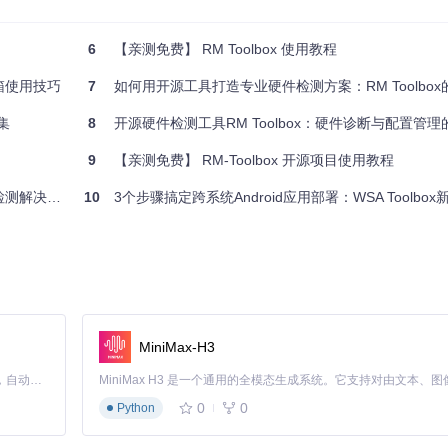
6
【亲测免费】 RM Toolbox 使用教程
的工具放在显眼位置。这一功能可在
自定义列表.cs
文件中进行二次开发，
具箱使用技巧
7
如何用开源工具打造专业硬件检测方案：RM Toolbox的5
集
8
开源硬件检测工具RM Toolbox：硬件诊断与配置管理的
贴板。这一功能在论坛发帖求助或记录配置清单时尤为实用，省去手动输
9
【亲测免费】 RM-Toolbox 开源项目使用教程
测解决方案
10
3个步骤搞定跨系统Android应用部署：WSA Toolbo
供相应的硬件检测支持。通过调整
app.config
文件中的参数设置，可优化不同
用技巧和检测案例。你可以通过贡献代码、提交bug报告或撰写使用教程等
M-Toolbox，欢迎clone仓库进行二次开发。
MiniMax-H3
上手扩展功能。通过API/目录下的代码文件，你可以了解硬件信息获取
Claude Code 的开源替代方案。连接任意大模型，编辑代码，运行命令，自动验证 — 全自动执行。用 Rust 构建，极致性能。 ｜ An open-source alternative to Claude Code. Connect any LLM, edit code, run commands, and verify changes — autonomously. Built in Rust for speed. Get Started
0
0
Python
件在专业领域的强大生命力。加入社区，一起打造更强大的硬件检测解决方案。