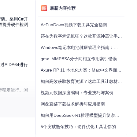
最新内容推荐
装。采用C#开
幅提升硬件检测
AcFunDown视频下载工具完全指南
还在为数字笔记抓狂？这款开源神器让手写批注效率提升300%
Windows笔记本电池健康管理全指南：从根源解决电池损耗问题
gmx_MMPBSA分子间相互作用索引错误的深度诊断与解决
AIDA64进行
Axure RP 11 本地化方案：Mac中文界面优化与原型设计工具汉化全指南
如何高效获取教育资源？这款工具让教材下载效率提升80%
持稳定运行。测
视频元数据深度编辑：专业技巧与案例
网盘直链下载技术解析与应用指南
行对比分析，为
如何用DeepSeek-R1推理模型提升复杂任务解决能力：完整指南
5个突破瓶颈技巧：硬件优化工具让你的电脑性能提升30%