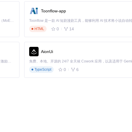
Toonflow-app
Kimi K3 是Kimi能力最强的模型：这是一个拥有 2.8 万亿参数的混合专家（MoE）模型，具备原生视觉理解能力，并支持 100 万 token 的上下文窗口。
0
14
HTML
AionUi
「源启盛夏」暑期校园开发者成长计划旨在激活校园开源力量，通过积分激励、认证扶持、资源倾斜等形式，引导高校组织和开发者完成「入驻 — 建项目 — 做贡献 — 获认证 — 得资源」的完整闭环。无论你是想带领社团入驻平台的组织者，还是希望用代码贡献证明自己的开发者，都能在这里找到属于你的成长路径。
0
6
TypeScript