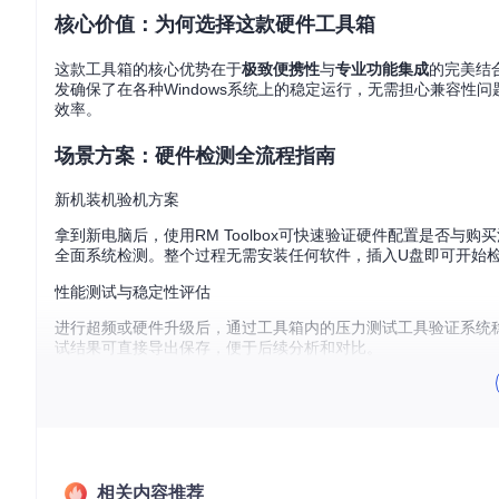
核心价值：为何选择这款硬件工具箱
这款工具箱的核心优势在于
极致便携性
与
专业功能集成
的完美结
发确保了在各种Windows系统上的稳定运行，无需担心兼容
效率。
场景方案：硬件检测全流程指南
新机装机验机方案
拿到新电脑后，使用RM Toolbox可快速验证硬件配置是否与购买
全面系统检测。整个过程无需安装任何软件，插入U盘即可开始
性能测试与稳定性评估
进行超频或硬件升级后，通过工具箱内的压力测试工具验证系统
试结果可直接导出保存，便于后续分析和对比。
硬件信息备份与管理方案
定期使用工具箱的备份功能将硬件配置信息保存到U盘，建立个
故障诊断提供重要参考。
进阶技巧：定制化工具配置方案
相关内容推荐