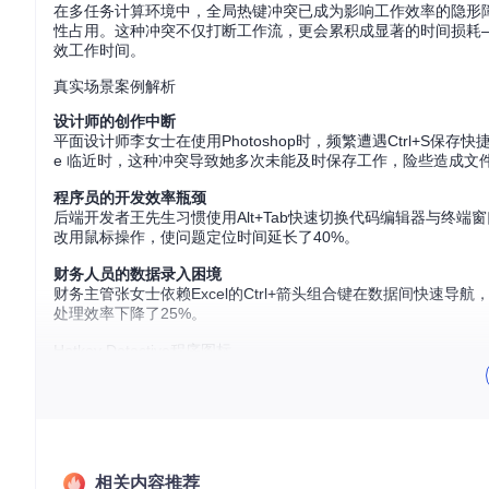
在多任务计算环境中，全局热键冲突已成为影响工作效率的隐形
性占用。这种冲突不仅打断工作流，更会累积成显著的时间损耗—
效工作时间。
真实场景案例解析
设计师的创作中断
平面设计师李女士在使用Photoshop时，频繁遭遇Ctrl+S保
e 临近时，这种冲突导致她多次未能及时保存工作，险些造成文
程序员的开发效率瓶颈
后端开发者王先生习惯使用Alt+Tab快速切换代码编辑器与终
改用鼠标操作，使问题定位时间延长了40%。
财务人员的数据录入困境
财务主管张女士依赖Excel的Ctrl+箭头组合键在数据间快
处理效率下降了25%。
Hotkey Detective程序图标
实施系统级热键优化方案
步骤1：获取专业工具
首先需要获取Hotkey Detective工具包，这是一款专为Win
相关内容推荐