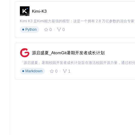
执行构建命令，将源代码编译为可执行程序和必要的系统组件：
Kimi-K3
0
0
Python
编译过程会生成主程序和关键的钩子模块，这一步需要管理员
步骤5：启动热键诊断
源启盛夏_AtomGit暑期开发者成长计划
以管理员身份运行编译完成的程序，开始系统热键扫描与分析：
0
1
Markdown
必须使用管理员权限运行，以便工具能够访问系统级热键注册
技术原理简化模型
Hotkey Detective采用三层架构实现高效热键检测：
系统钩子层
：通过
dll/HkdHook.cpp
实现的全局键盘钩子，
数据处理层
：在
src/Core.cpp
中实现的进程间通信机制，
用户界面层
：通过
src/MainWindow.cpp
提供直观的冲突展