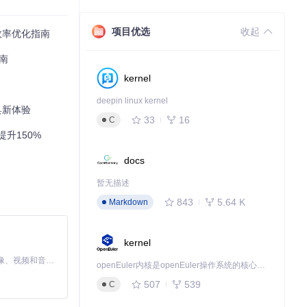
项目优选
收起
与效率优化指南
指南
kernel
deepin linux kernel
具新体验
33
16
C
升150%
docs
暂无描述
843
5.64 K
Markdown
kernel
MiniMax H3 是一个通用的全模态生成系统。它支持对由文本、图像、视频和音频组成的多模态上下文进行统一理解，并能生成分辨率高达 2K、时长可达 15 秒的带原生立体声音频的视频。得益于面向任务泛化的系统设计，H3 在预训练阶段就已具备广泛的多模态上下文理解与生成能力，能够出色地执行复杂的多模态指令。
openEuler内核是openEuler操作系统的核心，既是系统性能与稳定性的基石，也是连接处理器、设备与服务的桥梁。
507
539
C