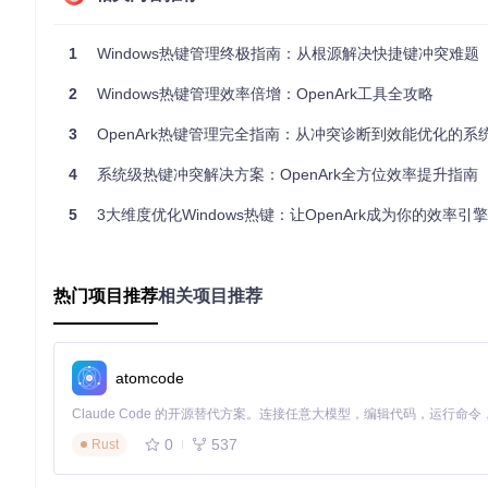
git 
clone
1
Windows热键管理终极指南：从根源解决快捷键冲突难题
此命令将从官方仓库克隆最新版本的工具源码到本地系统
2
Windows热键管理效率倍增：OpenArk工具全攻略
步骤2：准备构建环境
3
OpenArk热键管理完全指南：从冲突诊断到效能优化的系统级
进入项目目录并创建专用构建文件夹，确保编译过程的整洁性：
4
系统级热键冲突解决方案：OpenArk全方位效率提升指南
cd
5
3大维度优化Windows热键：让OpenArk成为你的效率引擎
mkdir
 build && 
cd
建立独立的build目录可以避免源码文件与编译产物混合，便于
热门项目推荐
相关项目推荐
步骤3：配置构建参数
使用CMake生成系统适配的构建配置，自动检测您的Windows
atomcode
0
537
Rust
CMake会根据系统环境自动配置编译参数，确保工具在您的Win
步骤4：编译项目文件