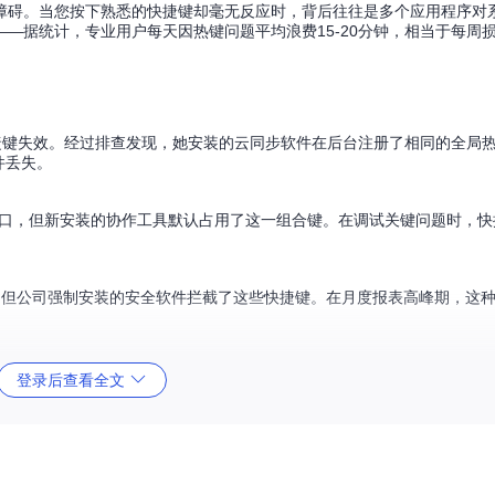
障碍。当您按下熟悉的快捷键却毫无反应时，背后往往是多个应用程序对
—据统计，专业用户每天因热键问题平均浪费15-20分钟，相当于每周损
存快捷键失效。经过排查发现，她安装的云同步软件在后台注册了相同的全局热键。当
件丢失。
端窗口，但新安装的协作工具默认占用了这一组合键。在调试关键问题时，
速导航，但公司强制安装的安全软件拦截了这些快捷键。在月度报表高峰期，这
登录后查看全文
dows系统设计的热键冲突诊断解决方案：