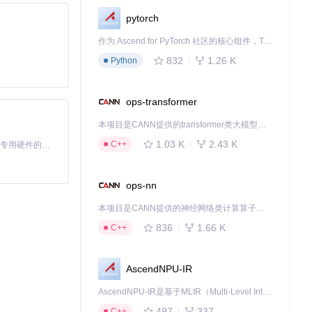
pytorch
作为 Ascend for PyTorch 社区的核心组件，TorchNPU 是昇腾专为 PyTorch 打造的深度学习适配插件，使 PyTorch 框架能够直接调用昇腾 NPU，为开发者提供昇腾 AI 处理器的超强算力。
832
1.26 K
Python
ops-transformer
本项目是CANN提供的transformer类大模型算子库，实现网络在NPU上加速计算。
1.03 K
2.43 K
C++
基于Python的Xiaozhi AI，适用于想要完整Xiaozhi体验而无需拥有专用硬件的用户。
ops-nn
本项目是CANN提供的神经网络类计算算子库，实现网络在NPU上加速计算。
836
1.66 K
C++
AscendNPU-IR
AscendNPU-IR是基于MLIR（Multi-Level Intermediate Representation）构建的，面向昇腾亲和算子编译时使用的中间表示，提供昇腾完备表达能力，通过编译优化提升昇腾AI处理器计算效率，支持通过生态框架使能昇腾AI处理器与深度调优
497
337
C++