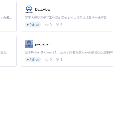
DataFlow
Kimi K3 是Kimi能力最强的模型：这是一个拥有 2.8 万亿参数的混合专家（MoE）模型，具备原生视觉理解能力，并支持 100 万 token 的上下文窗口。
基于大模型算子和工作流的高效文本大模型训练数据合成框架
0
5
Python
权限支持
py-xiaozhi
「源启盛夏」暑期校园开发者成长计划旨在激活校园开源力量，通过积分激励、认证扶持、资源倾斜等形式，引导高校组织和开发者完成「入驻 — 建项目 — 做贡献 — 获认证 — 得资源」的完整闭环。无论你是想带领社团入驻平台的组织者，还是希望用代码贡献证明自己的开发者，都能在这里找到属于你的成长路径。
0
1
Python
信息
捕获系统热键注册事件
收集并分析热键信息
示与解决方案