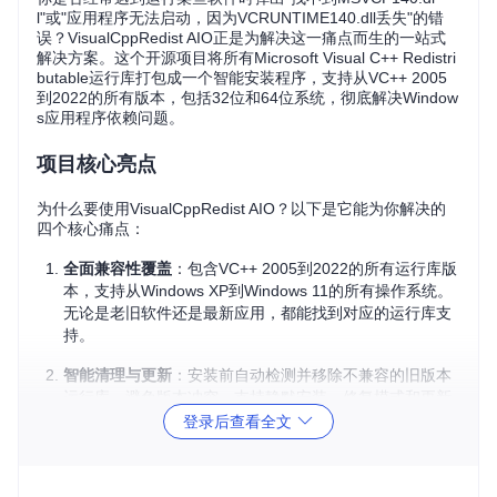
l"或"应用程序无法启动，因为VCRUNTIME140.dll丢失"的错
误？VisualCppRedist AIO正是为解决这一痛点而生的一站式
解决方案。这个开源项目将所有Microsoft Visual C++ Redistri
butable运行库打包成一个智能安装程序，支持从VC++ 2005
到2022的所有版本，包括32位和64位系统，彻底解决Window
s应用程序依赖问题。
项目核心亮点
为什么要使用VisualCppRedist AIO？以下是它能为你解决的
四个核心痛点：
全面兼容性覆盖
：包含VC++ 2005到2022的所有运行库版
本，支持从Windows XP到Windows 11的所有操作系统。
无论是老旧软件还是最新应用，都能找到对应的运行库支
持。
智能清理与更新
：安装前自动检测并移除不兼容的旧版本
运行库，避免版本冲突。支持静默安装、修复模式和更新
模式，让系统运行库始终保持最佳状态。
登录后查看全文
精简高效设计
：移除原始安装包中的冗余文件，体积更
小，安装更快。相比官方逐个安装的方式，节省大量时间