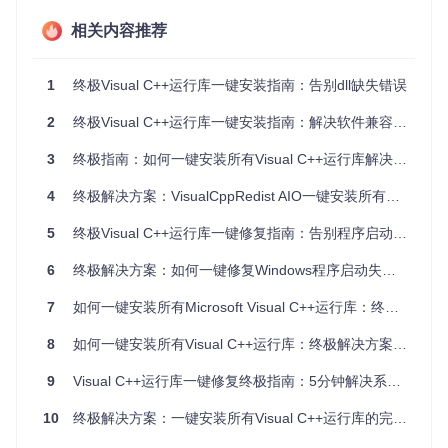
和磁盘空间。
相关内容推荐
灵活安装选项
：支持命令行参数控制，可选择性安装特定
版本，或批量安装所有运行库。适合系统管理员批量部署
和普通用户一键安装。
1
终极Visual C++运行库一键安装指南：告别dll缺失错误
快速上手指南
2
终极Visual C++运行库一键安装指南：解决软件兼容性问题的完整方案
3
终极指南：如何一键安装所有Visual C++运行库解决程序报错问题
第一步：下载最新安装包
首先需要获取最新的VisualCppRedist AIO安装程序。访问项
4
终极解决方案：VisualCppRedist AIO一键安装所有Visual C++运行库
目仓库的Release页面，下载最新版本的
VisualCppRedist_
AIO_x86_x64.exe
文件。
5
终极Visual C++运行库一键修复指南：告别程序启动错误的完整解决方案
第二步：运行安装程序
6
终极解决方案：如何一键修复Windows程序启动失败的Visual C++运行库问题
以管理员身份运行下载的安装程序。程序会自动检测系统已安
7
如何一键安装所有Microsoft Visual C++运行库：终极AIO解决方案
装的运行库，并显示可安装的选项列表。
8
如何一键安装所有Visual C++运行库：终极解决方案指南
第三步：选择安装模式
根据需求选择安装模式：
9
Visual C++运行库一键修复终极指南：5分钟解决系统依赖问题
标准安装
：安装所有缺失的运行库
10
终极解决方案：一键安装所有Visual C++运行库的完整指南
静默安装
：使用
/ai
参数进行无界面安装