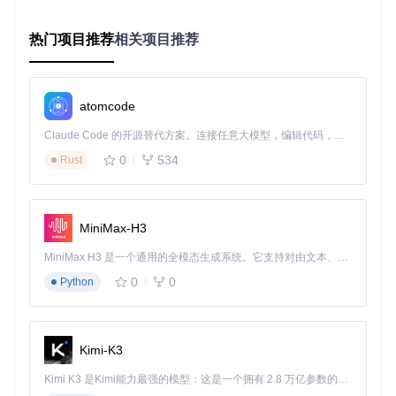
选择性安装
：使用特定参数只安装需要的版本
第四步：完成安装
热门项目推荐
相关项目推荐
安装过程自动进行，完成后程序会显示安装结果。建议重启系
统以确保所有运行库正确生效。
第五步：验证安装
atomcode
打开"控制面板"→"程序和功能"，检查已安装的运行库列表。
Claude Code 的开源替代方案。连接任意大模型，编辑代码，运行命令，自动验证 — 全自动执行。用 Rust 构建，极致性能。 ｜ An open-source alternative to Claude Code. Connect any LLM, edit code, run commands, and verify changes — autonomously. Built in Rust for speed. Get Started
你应该能看到从VC++ 2005到2022的所有相关运行库条目。
0
534
Rust
进阶使用技巧
命令行参数详解
MiniMax-H3
VisualCppRedist AIO提供了丰富的命令行参数，满足不同场
景需求：
MiniMax H3 是一个通用的全模态生成系统。它支持对由文本、图像、视频和音频组成的多模态上下文进行统一理解，并能生成分辨率高达 2K、时长可达 15 秒的带原生立体声音频的视频。得益于面向任务泛化的系统设计，H3 在预训练阶段就已具备广泛的多模态上下文理解与生成能力，能够出色地执行复杂的多模态指令。
0
0
Python
静默安装所有运行库
：
Kimi-K3
仅安装VC++ 2022运行库
：
Kimi K3 是Kimi能力最强的模型：这是一个拥有 2.8 万亿参数的混合专家（MoE）模型，具备原生视觉理解能力，并支持 100 万 token 的上下文窗口。