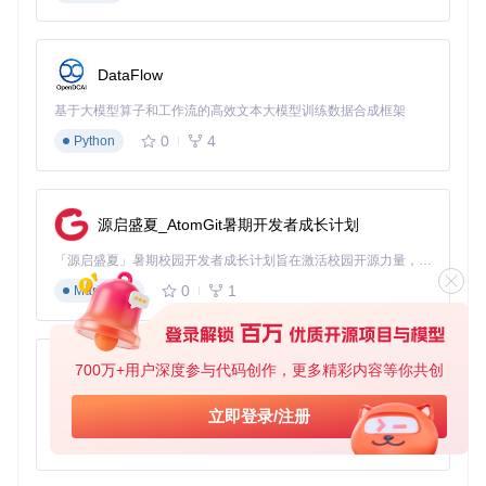
S3 API服务
：实现与远程存储的高效数据交互
Runtime服务
：管理分布式环境下的资源调度与访问
💡
技术难点提示
：在分布式仿真环境中，资源一致性与访问延
DataFlow
迟往往存在权衡。AlpaSim通过本地缓存与云端同步相结合的
策略，在保证数据一致性的同时降低访问延迟。
基于大模型算子和工作流的高效文本大模型训练数据合成框架
0
4
Python
3 操作指南：如何实施仿真资源的完整迁移？
实施仿真资源从本地到云端的迁移需要遵循标准化流程，包括
元数据配置、资源上传、状态验证等关键步骤。以下是经过实
源启盛夏_AtomGit暑期开发者成长计划
践验证的完整操作指南。
「源启盛夏」暑期校园开发者成长计划旨在激活校园开源力量，通过积分激励、认证扶持、资源倾斜等形式，引导高校组织和开发者完成「入驻 — 建项目 — 做贡献 — 获认证 — 得资源」的完整闭环。无论你是想带领社团入驻平台的组织者，还是希望用代码贡献证明自己的开发者，都能在这里找到属于你的成长路径。
3.1 元数据标准化方案
0
1
Markdown
元数据是资源管理的基础，AlpaSim通过CSV文件实现资源信
息的标准化描述。核心元数据文件包括：
700万+用户深度参与代码创作，更多精彩内容等你共创
py-xiaozhi
sim_scenes.csv - 场景构件元数据

基于Python的Xiaozhi AI，适用于想要完整Xiaozhi体验而无需拥有专用硬件的用户。
立即登录/注册
0
1
Python
元数据字段规范
：