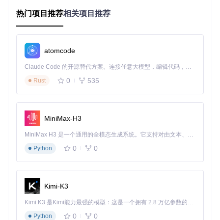
图1：AlpaSim仿真服务架构，展示了从Wizard数据准备到Run
热门项目推荐
相关项目推荐
time异步部署的资源流转过程
2 架构设计：如何构建云原生的资源管理体系？
atomcode
针对仿真资源管理的核心挑战，AlpaSim采用微服务架构设
计，通过分层管理实现资源从本地到云端的无缝迁移。该架构
Claude Code 的开源替代方案。连接任意大模型，编辑代码，运行命令，自动验证 — 全自动执行。用 Rust 构建，极致性能。 ｜ An open-source alternative to Claude Code. Connect any LLM, edit code, run commands, and verify changes — autonomously. Built in Rust for speed. Get Started
以
元数据标准化
为基础，
分布式存储
为支撑，
异步传输
为手
0
535
Rust
段，构建了完整的资源生命周期管理体系。
2.1 资源管理层级结构
AlpaSim资源管理架构分为四个逻辑层级，每层解决特定的技
MiniMax-H3
术问题：
MiniMax H3 是一个通用的全模态生成系统。它支持对由文本、图像、视频和音频组成的多模态上下文进行统一理解，并能生成分辨率高达 2K、时长可达 15 秒的带原生立体声音频的视频。得益于面向任务泛化的系统设计，H3 在预训练阶段就已具备广泛的多模态上下文理解与生成能力，能够出色地执行复杂的多模态指令。
资源采集层
：负责本地仿真场景数据的收集与初步处理
0
0
Python
元数据管理层
：通过标准化CSV文件记录资源属性与关系
传输服务层
：提供高效的本地-云端数据迁移能力
存储适配层
：支持多种远程存储服务的统一访问接口
2.2 核心组件交互流程
Kimi-K3
资源管理核心流程通过三个关键组件协同完成：
Kimi K3 是Kimi能力最强的模型：这是一个拥有 2.8 万亿参数的混合专家（MoE）模型，具备原生视觉理解能力，并支持 100 万 token 的上下文窗口。
Wizard模块
：统筹资源准备、拓扑配置与容器启动
0
0
Python