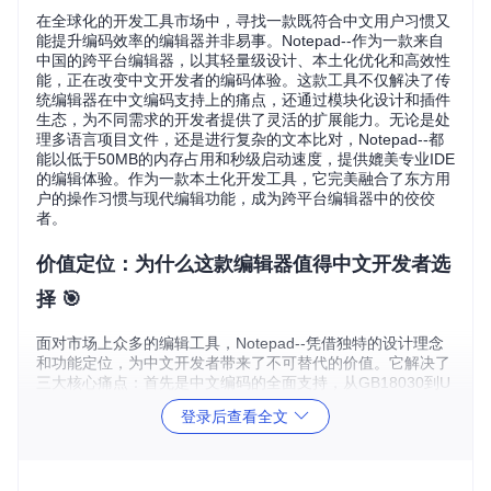
在全球化的开发工具市场中，寻找一款既符合中文用户习惯又
能提升编码效率的编辑器并非易事。Notepad--作为一款来自
中国的跨平台编辑器，以其轻量级设计、本土化优化和高效性
能，正在改变中文开发者的编码体验。这款工具不仅解决了传
统编辑器在中文编码支持上的痛点，还通过模块化设计和插件
生态，为不同需求的开发者提供了灵活的扩展能力。无论是处
理多语言项目文件，还是进行复杂的文本比对，Notepad--都
能以低于50MB的内存占用和秒级启动速度，提供媲美专业IDE
的编辑体验。作为一款本土化开发工具，它完美融合了东方用
户的操作习惯与现代编辑功能，成为跨平台编辑器中的佼佼
者。
价值定位：为什么这款编辑器值得中文开发者选
择 🎯
面对市场上众多的编辑工具，Notepad--凭借独特的设计理念
和功能定位，为中文开发者带来了不可替代的价值。它解决了
三大核心痛点：首先是中文编码的全面支持，从GB18030到U
TF-8的无缝切换，彻底终结了中文乱码问题；其次是轻量级设
登录后查看全文
计与高性能的平衡，在保持启动速度<1秒的同时，提供了专业
级的代码编辑功能；最后是本土化的用户体验，从界面设计到
功能布局，都充分考虑了中文用户的操作习惯。