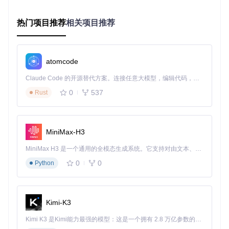
在i5处理器的Windows笔记本（16GB内存）上，相同测试场
景下内存占用约52MB，启动时间1.2秒。即使在较低配置的设
热门项目推荐
相关项目推荐
备（如4GB内存的老旧笔记本）上，编辑器依然能保持基本流
畅，但建议将同时打开的文件数量控制在20个以内，并关闭实
时语法检查等资源密集型功能。
跨平台功能差异方面，Windows版本提供了更丰富的系统集成
atomcode
选项，如资源管理器右键菜单和系统托盘通知；macOS版本
Claude Code 的开源替代方案。连接任意大模型，编辑代码，运行命令，自动验证 — 全自动执行。用 Rust 构建，极致性能。 ｜ An open-source alternative to Claude Code. Connect any LLM, edit code, run commands, and verify changes — autonomously. Built in Rust for speed. Get Started
则优化了Retina屏幕显示和触控板手势操作；Linux版本则支
持多种窗口管理器和主题引擎。所有平台均保持核心编辑功能
0
537
Rust
的一致性，确保用户在不同系统间切换时能保持相同的操作体
验。
多元安装：三种差异化方案满足不同用户需求
MiniMax-H3
🚀
MiniMax H3 是一个通用的全模态生成系统。它支持对由文本、图像、视频和音频组成的多模态上下文进行统一理解，并能生成分辨率高达 2K、时长可达 15 秒的带原生立体声音频的视频。得益于面向任务泛化的系统设计，H3 在预训练阶段就已具备广泛的多模态上下文理解与生成能力，能够出色地执行复杂的多模态指令。
0
0
Python
Notepad--提供了多种安装方式，可根据用户技术背景和使用
需求灵活选择。每种方案都经过优化，确保安装过程简单高
效，同时满足不同场景下的部署需求。
方案一：Homebrew包管理器安装（推荐普通用户）
Kimi-K3
对于macOS用户，通过Homebrew安装是最便捷的方式，能自
Kimi K3 是Kimi能力最强的模型：这是一个拥有 2.8 万亿参数的混合专家（MoE）模型，具备原生视觉理解能力，并支持 100 万 token 的上下文窗口。
动处理依赖关系并保持版本更新。