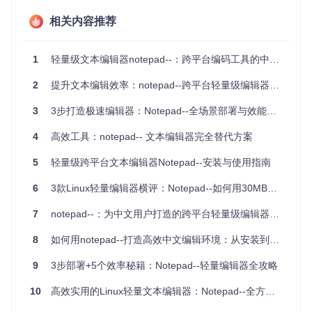
与其他编辑器相比，Notepad--展现出显著优势。它不像某些
重型IDE那样占用大量系统资源，也不似基础文本工具缺乏专
相关内容推荐
业功能。通过深度优化的渲染引擎，即使打开数百MB的大文
件也能保持流畅操作；内置的20多种编码格式自动识别功能，
让跨国项目协作不再有编码障碍；而专为中文语境设计的快捷
1
轻量级文本编辑器notepad--：跨平台编码工具的中文编辑解决方案
键和菜单布局，则大幅降低了学习成本。对于需要处理多语言
文档、经常进行代码比对或从事本地化开发的工程师来说，No
2
提升文本编辑效率：notepad--跨平台轻量级编辑器全攻略
tepad--提供了恰到好处的功能组合，既不臃肿也不简陋，实现
了效率与资源占用的完美平衡。
3
3步打造极速编辑器：Notepad--全场景部署与效能优化指南
环境适配：打造最佳运行环境的硬件与系统配置
4
高效工具：notepad-- 文本编辑器完全替代方案
🔧
5
轻量级跨平台文本编辑器Notepad--安装与使用指南
为了充分发挥Notepad--的性能优势，需要确保系统环境满足
6
3款Linux轻量编辑器横评：Notepad--如何用30MB内存解决中文编码难题
基本要求并进行适当优化。这款编辑器虽然对硬件配置要求不
高，但合理的环境设置能显著提升使用体验。官方推荐的最低
7
notepad--：为中文用户打造的跨平台轻量级编辑器解决方案
配置为：macOS 10.14或Windows 10以上系统，4GB内存和1
0GB可用磁盘空间。值得注意的是，在Apple Silicon芯片的Ma
8
如何用notepad--打造高效中文编辑环境：从安装到精通的全攻略
c设备上，Notepad--已完成原生适配，相比Intel芯片机型性能
提升约30%。
9
3步部署+5个效率秘籍：Notepad--轻量编辑器全攻略
硬件适配测试报告显示，在不同配置下Notepad--表现出良好
10
高效实用的Linux轻量文本编辑器：Notepad--全方位配置指南
的性能弹性：在M1 MacBook Air（8GB内存）上，同时打开5
0个文本文件内存占用稳定在45MB左右，启动时间0.8秒；而