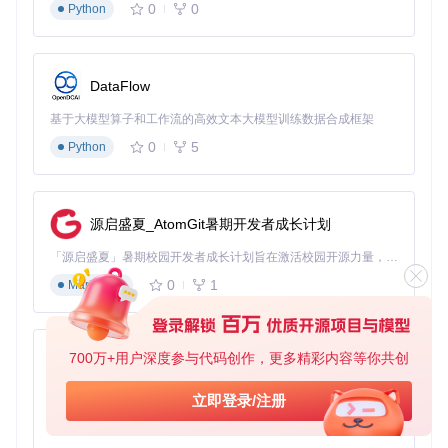
0
0
Python
操作目标：使用包管理器快速安装Notepad-- 执行方法：
# 确保Homebrew已安装
DataFlow
/bin/bash -c 
"
$(curl -fsSL https://raw.githubusercontent.
基于大模型算子和工作流的高效文本大模型训练数据合成框架
# 添加Notepad--的tap源
0
5
brew tap GitHub_Trending/no

Python
# 安装最新稳定版
源启盛夏_AtomGit暑期开发者成长计划
预期结果：安装完成后，可在应用程序文件夹中找到Notepad-
「源启盛夏」暑期校园开发者成长计划旨在激活校园开源力量，通过积分激励、认证扶持、资源倾斜等形式，引导高校组织和开发者完成「入驻 — 建项目 — 做贡献 — 获认证 — 得资源」的完整闭环。无论你是想带领社团入驻平台的组织者，还是希望用代码贡献证明自己的开发者，都能在这里找到属于你的成长路径。
-，同时系统会自动配置命令行启动路径，可通过终端输入
not
epad--
启动程序。
0
1
Markdown
方案二：源码编译安装（适合开发者）
开发者可通过源码编译获取最新特性，自定义编译选项。
700万+用户深度参与代码创作，更多精彩内容等你共创
py-xiaozhi
操作目标：从源码构建并安装Notepad-- 执行方法：
基于Python的Xiaozhi AI，适用于想要完整Xiaozhi体验而无需拥有专用硬件的用户。
立即登录/注册
0
1
Python
# 获取项目代码
git 
clone