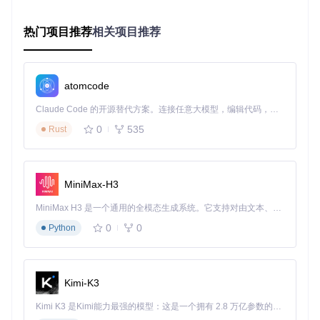
建议的模型目录结构如下：
热门项目推荐
相关项目推荐
so-vits-svc/

├── hubert/

│   └── contentvec.pt  # ContentVec模型

└── models/

atomcode
    └── 目标说话人/

        ├── G_0.pth    # 生成器模型

Claude Code 的开源替代方案。连接任意大模型，编辑代码，运行命令，自动验证 — 全自动执行。用 Rust 构建，极致性能。 ｜ An open-source alternative to Claude Code. Connect any LLM, edit code, run commands, and verify changes — autonomously. Built in Rust for speed. Get Started
        ├── D_0.pth    # 判别器模型

0
535
Rust
图形界面启动流程
完成模型配置后，通过以下命令启动图形界面：
MiniMax-H3
python inference_gui2.py  
# 启动语音转换图形界面
MiniMax H3 是一个通用的全模态生成系统。它支持对由文本、图像、视频和音频组成的多模态上下文进行统一理解，并能生成分辨率高达 2K、时长可达 15 秒的带原生立体声音频的视频。得益于面向任务泛化的系统设计，H3 在预训练阶段就已具备广泛的多模态上下文理解与生成能力，能够出色地执行复杂的多模态指令。
0
0
Python
成功启动后将显示功能完备的操作界面，包含说话人选择、音
频导入、参数调节等核心功能模块。
Kimi-K3
AI语音转换工具主界面，展示说话人选择、参数调节与音频处
理区域
Kimi K3 是Kimi能力最强的模型：这是一个拥有 2.8 万亿参数的混合专家（MoE）模型，具备原生视觉理解能力，并支持 100 万 token 的上下文窗口。