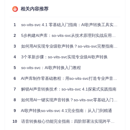
git 
clone
 https://gitcode.com/gh_mirrors/sovitss/so-vits-
cd
 so-vits-svc  
# 进入项目目录
相关内容推荐
安装核心依赖包：
1
so-vits-svc 4.1 零基础入门指南：AI歌声转换工具实战应用
pip install -r requirements.txt  
# 安装基础依赖
2
5步构建AI声库：so-vits-svc从技术原理到实战应用的完整指南
📌 注意：若遇到PySoundFile相关依赖冲突，可执行以下
3
如何用AI实现专业级歌声转换？so-vits-svc完整指南：从入门到虚拟歌手创作
命令修复：
4
3个革新步骤：so-vits-svc实现专业级AI歌声转换
5
so-vits-svc：AI歌声转换入门教程
6
AI声库制作零基础教程：用so-vits-svc打造专业声音转换工具
模型配置与界面启动
7
解锁AI声音转换技术：so-vits-svc 4.1探索式实践指南
核心模型部署
so-vits-svc需要以下关键模型文件支持运行：
8
如何用AI一键实现声音转换？so-vits-svc零基础入门指南
ContentVec特征提取模型（放置于
hubert
目录）
9
AI歌声转换so-vits-svc 4.1完全指南：从入门到精通
预训练声码器模型（G_0.pth和D_0.pth）
10
语音转换核心功能完全指南：四阶部署法实现跨平台声音处理（2024最新版）
配置文件（config.json）