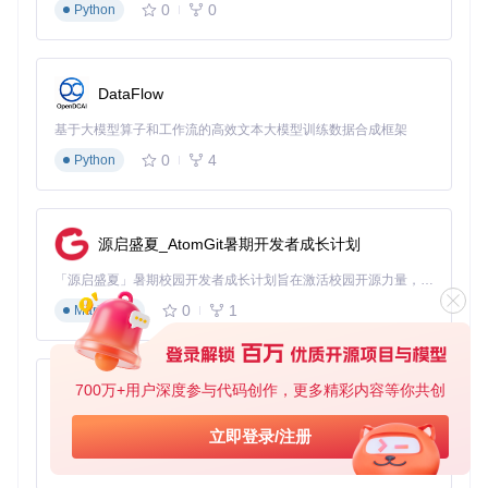
0
0
Python
技术原理解析
so-vits-svc的核心优势在于采用"内容-音色"解耦架构：通过Hu
BERT模型提取语音内容特征，利用VITS框架实现韵律与音色
DataFlow
的分离建模，再通过声码器将特征映射为目标语音。这种架构
突破了传统语音转换中"一对一"映射的限制，支持跨说话人、
基于大模型算子和工作流的高效文本大模型训练数据合成框架
跨风格的灵活转换，同时保持了高清晰度的语音输出。相较于
传统方法，该技术在音色相似度与自然度上均有显著提升，尤
0
4
Python
其适用于歌唱与情感化语音转换场景。
高级功能与参数优化
源启盛夏_AtomGit暑期开发者成长计划
聚类功能配置
「源启盛夏」暑期校园开发者成长计划旨在激活校园开源力量，通过积分激励、认证扶持、资源倾斜等形式，引导高校组织和开发者完成「入驻 — 建项目 — 做贡献 — 获认证 — 得资源」的完整闭环。无论你是想带领社团入驻平台的组织者，还是希望用代码贡献证明自己的开发者，都能在这里找到属于你的成长路径。
启用聚类功能可提升音色相似度，操作步骤如下：
0
1
Markdown
勾选"Use clustering"选项
加载kmeans聚类模型（通常为kmeans_10000.pt）
调节"Clustering ratio"参数（建议值：0.5-0.8）
700万+用户深度参与代码创作，更多精彩内容等你共创
py-xiaozhi
💡 优化建议：对于数据量超过5小时的说话人模型，聚类
基于Python的Xiaozhi AI，适用于想要完整Xiaozhi体验而无需拥有专用硬件的用户。
立即登录/注册
比率可设为0.7-0.9；小数据集建议使用0.3-0.5以避免过拟
合。
0
1
Python