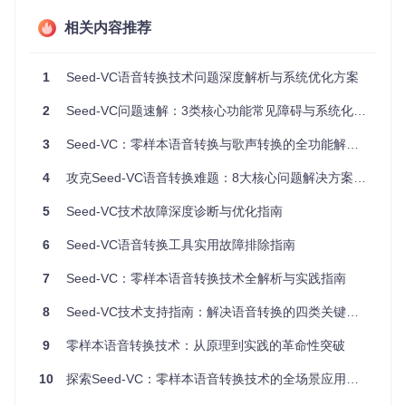
典型症状
：执行
pip install -r requirements.txt
时出
现版本冲突或编译错误，终端显示"version conflict"或"build fai
相关内容推荐
led"提示。
排查步骤
：
1
Seed-VC语音转换技术问题深度解析与系统优化方案
检查Python版本是否符合要求（推荐3.8-3.10）
2
Seed-VC问题速解：3类核心功能常见障碍与系统化解决方案
确认是否在虚拟环境中操作
查看错误日志定位具体冲突包
3
Seed-VC：零样本语音转换与歌声转换的全功能解决方案
解决方案
：
4
攻克Seed-VC语音转换难题：8大核心问题解决方案与效率提升指南
[跨平台] 创建独立虚拟环境隔离依赖
5
Seed-VC技术故障深度诊断与优化指南
6
Seed-VC语音转换工具实用故障排除指南
source
 venv/bin/activate  
# Linux/macOS
venv\Scripts\activate     
# Windows
7
Seed-VC：零样本语音转换技术全解析与实践指南
8
Seed-VC技术支持指南：解决语音转换的四类关键问题
[Windows] 安装Triton优化库
9
零样本语音转换技术：从原理到实践的革命性突破
pip install triton-windows==3.2.0.post13  
# 解决Windo
10
探索Seed-VC：零样本语音转换技术的全场景应用指南
[跨平台] 使用镜像源加速安装