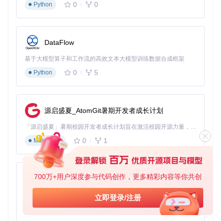
0
0
Python
export
 HF_ENDPOINT=https://hf-mirror.com  
# Linux/macOS
set
 HF_ENDPOINT=https://hf-mirror.com     
# Windows
DataFlow
[跨平台] 手动下载模型文件
基于大模型算子和工作流的高效文本大模型训练数据合成框架
访问模型仓库获取下载链接
0
5
Python
将文件保存至
~/.cache/huggingface/hub/
目录
验证文件完整性
预防措施
：
源启盛夏_AtomGit暑期开发者成长计划
定期清理模型缓存释放空间
「源启盛夏」暑期校园开发者成长计划旨在激活校园开源力量，通过积分激励、认证扶持、资源倾斜等形式，引导高校组织和开发者完成「入驻 — 建项目 — 做贡献 — 获认证 — 得资源」的完整闭环。无论你是想带领社团入驻平台的组织者，还是希望用代码贡献证明自己的开发者，都能在这里找到属于你的成长路径。
重要模型备份至本地存储
0
1
Markdown
二、语音转换质量优化
[基础应用] 转换后语音不清晰
700万+用户深度参与代码创作，更多精彩内容等你共创
py-xiaozhi
典型症状
：输出音频存在背景噪音、模糊不清或机械感明显。
基于Python的Xiaozhi AI，适用于想要完整Xiaozhi体验而无需拥有专用硬件的用户。
立即登录/注册
排查步骤
：
0
1
Python
检查输入音频质量