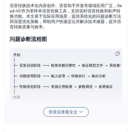
语音转换技术在内容创作、语音助手开发等领域应用广泛，Se
ed-VC作为零样本语音转换工具，支持实时语音转换和歌声转
换功能。本文基于实际应用场景，提供系统化的问题诊断方法
和深度优化策略，帮助用户快速定位并解决技术难题，提升语
音转换质量与效率。
问题诊断流程图
开始

│

├─ 安装启动阶段 ──→ 检查依赖完整性 → 验证模型文件 → 系统兼容性测试
│

├─ 功能使用阶段 ──→ 输入处理 → 转换执行 → 输出分析

│

├─ 性能优化阶段 ──→ 资源占用检测 → 参数调优 → 效果验证

│

登录后查看全文
一、环境配置与安装问题
[新手入门] 依赖包安装失败