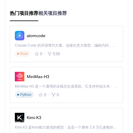
热门项目推荐
相关项目推荐
预防措施
：
atomcode
安装前执行
pip freeze > requirements_backup.txt
备份当前环境
Claude Code 的开源替代方案。连接任意大模型，编辑代码，运行命令，自动验证 — 全自动执行。用 Rust 构建，极致性能。 ｜ An open-source alternative to Claude Code. Connect any LLM, edit code, run commands, and verify changes — autonomously. Built in Rust for speed. Get Started
使用conda管理环境时指定Python版本：
conda create -
0
538
Rust
n seed-vc python=3.10
[网络环境] 模型下载缓慢或失败
典型症状
：首次运行程序时卡在模型下载阶段，或出现"conne
ction timeout"错误。
MiniMax-H3
排查步骤
：
MiniMax H3 是一个通用的全模态生成系统。它支持对由文本、图像、视频和音频组成的多模态上下文进行统一理解，并能生成分辨率高达 2K、时长可达 15 秒的带原生立体声音频的视频。得益于面向任务泛化的系统设计，H3 在预训练阶段就已具备广泛的多模态上下文理解与生成能力，能够出色地执行复杂的多模态指令。
0
0
Python
测试网络连接状态
检查Hugging Face访问权限
确认磁盘空间是否充足
Kimi-K3
解决方案
：
Kimi K3 是Kimi能力最强的模型：这是一个拥有 2.8 万亿参数的混合专家（MoE）模型，具备原生视觉理解能力，并支持 100 万 token 的上下文窗口。
[跨平台] 设置Hugging Face镜像源