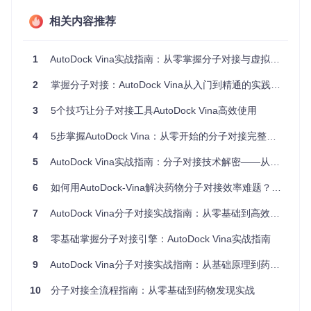
实战案例：1iep蛋白-配体对接
使用example/basic_docking/
相关内容推荐
目录中的示例文件：
受体：1iep_receptorH.pdb
1
AutoDock Vina实战指南：从零掌握分子对接与虚拟筛选高效技巧
配体：1iep_ligand.sdf
2
掌握分子对接：AutoDock Vina从入门到精通的实践指南
运行命令示例：
3
5个技巧让分子对接工具AutoDock Vina高效使用
4
5步掌握AutoDock Vina：从零开始的分子对接完整指南
5
AutoDock Vina实战指南：分子对接技术解密——从原理到应用的7个进阶技巧
核心技巧集：突破3个关键技术难点
6
如何用AutoDock-Vina解决药物分子对接效率难题？提升药物研发效率300%的实战指南
难点1：对接盒子精确定位
7
AutoDock Vina分子对接实战指南：从零基础到高效药物筛选
问题
：如何准确设置对接盒子的位置和大小？
解决方案
：
8
零基础掌握分子对接引擎：AutoDock Vina实战指南
使用AutoDock Tools可视化确定结合口袋
9
AutoDock Vina分子对接实战指南：从基础原理到药物发现应用
或通过已知配体位置反推盒子中心
推荐尺寸：20×20×20 Å（覆盖典型结合位点）
10
分子对接全流程指南：从零基础到药物发现实战
避坑指南
😊：