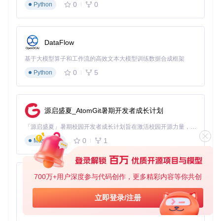
0
0
Python
场景1：多配体批量对接
在mulitple_ligands_docking示例中，学习如何同时处理多个
配体：
DataFlow
操作步骤
：
基于大模型算子和工作流的高效文本大模型训练数据合成框架
准备多个配体PDBQT文件
0
5
Python
使用脚本自动化运行
批量分析结合亲和力
关键代码片段
：
源启盛夏_AtomGit暑期开发者成长计划
「源启盛夏」暑期校园开发者成长计划旨在激活校园开源力量，通过积分激励、认证扶持、资源倾斜等形式，引导高校组织和开发者完成「入驻 — 建项目 — 做贡献 — 获认证 — 得资源」的完整闭环。无论你是想带领社团入驻平台的组织者，还是希望用代码贡献证明自己的开发者，都能在这里找到属于你的成长路径。
# 批量对接处理
for
 ligand_file 
in
 ligand_files:

0
1
Markdown
场景2：金属蛋白特殊处理
700万+用户深度参与代码创作，更多精彩内容等你共创
针对含锌等金属离子的蛋白质：
py-xiaozhi
使用专门的AD4Zn.dat参数文件
基于Python的Xiaozhi AI，适用于想要完整Xiaozhi体验而无需拥有专用硬件的用户。
立即登录/注册
参考docking_with_zinc_metalloproteins示例
0
1
Python
场景3：水分子对接分析