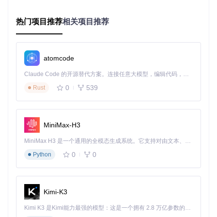
盒子太小会漏掉潜在结合位点
热门项目推荐
相关项目推荐
盒子太大会增加计算时间，降低精度
难点2：配体柔性处理
问题
：如何处理可旋转键较多的配体？
技巧
：
atomcode
使用exhaustiveness参数控制搜索强度（建议值：8-32）
对于大环化合物，参考docking_with_macrocycles示例
Claude Code 的开源替代方案。连接任意大模型，编辑代码，运行命令，自动验证 — 全自动执行。用 Rust 构建，极致性能。 ｜ An open-source alternative to Claude Code. Connect any LLM, edit code, run commands, and verify changes — autonomously. Built in Rust for speed. Get Started
难点3：评分函数选择
0
539
Rust
对比表格
：
评分函数
适用场景
优势
推荐使用
MiniMax-H3
标准蛋白质-配体
计算速度
★★★★
Vina
对接
快
★
MiniMax H3 是一个通用的全模态生成系统。它支持对由文本、图像、视频和音频组成的多模态上下文进行统一理解，并能生成分辨率高达 2K、时长可达 15 秒的带原生立体声音频的视频。得益于面向任务泛化的系统设计，H3 在预训练阶段就已具备广泛的多模态上下文理解与生成能力，能够出色地执行复杂的多模态指令。
★★★☆
0
0
AutoDoc
Python
特定体系验证
经典可靠
k4
☆
★★★★
复杂结构预测
改进精度
Vinardo
☆
Kimi-K3
实战演练场：真实科研场景模拟
Kimi K3 是Kimi能力最强的模型：这是一个拥有 2.8 万亿参数的混合专家（MoE）模型，具备原生视觉理解能力，并支持 100 万 token 的上下文窗口。