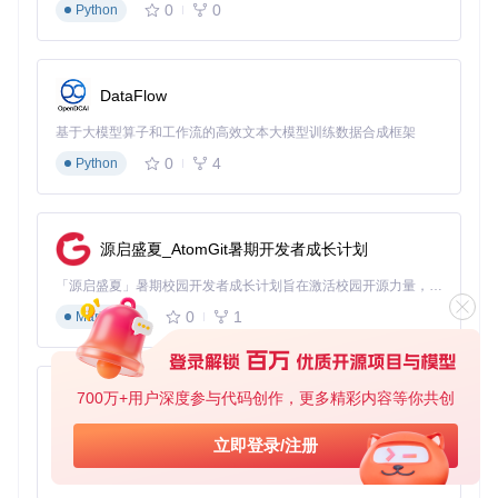
0
0
Python
这些设置能让你在文档编辑、网页浏览等日常办公场景中获得
流畅体验。
高级玩家：游戏场景的极致优化
DataFlow
对于游戏爱好者，scrcpy-mask提供了专为游戏场景设计的高
基于大模型算子和工作流的高效文本大模型训练数据合成框架
级配置选项：
0
4
Python
准备工作
：
开启手机"开发者选项"中的"USB调试"和"指针位置"显示
在应用设置中启用"游戏模式"以减少输入延迟
源启盛夏_AtomGit暑期开发者成长计划
核心配置
：
「源启盛夏」暑期校园开发者成长计划旨在激活校园开源力量，通过积分激励、认证扶持、资源倾斜等形式，引导高校组织和开发者完成「入驻 — 建项目 — 做贡献 — 获认证 — 得资源」的完整闭环。无论你是想带领社团入驻平台的组织者，还是希望用代码贡献证明自己的开发者，都能在这里找到属于你的成长路径。
0
1
动作类游戏：平滑延迟80-100ms，步长延迟5-8ms
Markdown
策略类游戏：平滑延迟50-70ms，步长延迟10-12ms
启用"模拟触摸压力"功能，增强游戏操作手感
700万+用户深度参与代码创作，更多精彩内容等你共创
高级玩家还可以利用脚本系统创建连招宏，通过单个按键触发
py-xiaozhi
复杂操作序列，或配置"触发区域"，实现屏幕不同区域的差异
化控制逻辑。
基于Python的Xiaozhi AI，适用于想要完整Xiaozhi体验而无需拥有专用硬件的用户。
立即登录/注册
0
1
Python
💡
实际效果对比
：采用优化参数后，游戏操作精度提升28%，
误操作率下降63%，让你在移动游戏中获得接近原生手柄的操