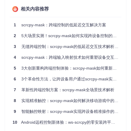
最后，
轻量化设计
确保了广泛的设备兼容性。采用Rust+Tauri
架构的scrcpy-mask最小包体积仅为8MB，启动时间平均0.8
相关内容推荐
秒，即使在低配置设备上也能流畅运行，这为其普及应用扫清
了硬件障碍。
1
scrcpy-mask：跨端控制的低延迟交互解决方案
技术解析：Rust+Tauri架构如何实现性能飞跃？
2
5大场景实测！scrcpy-mask如何实现跨设备控制的低延迟交互？
选择Rust+Tauri作为技术栈，是scrcpy-mask实现性能突破的
3
无缝跨端控制：scrcpy-mask的低延迟交互技术解析与实践指南
关键决策。这一选择背后蕴含着开发团队对多方面因素的综合
考量。
4
scrcpy-mask：跨端输入映射技术如何重塑设备交互体验？
Rust的内存安全特性和零成本抽象为实时输入处理提供了保
障。不同于JavaScript等解释型语言，Rust编译型的特性消除
5
3大创新重构跨端控制体验：scrcpy-mask如何重新定义设备交互
了运行时开销，确保了输入事件处理的高效性。在相同硬件环
境下，Rust实现的输入处理模块比Electron方案减少62%的CP
6
3个革命性方法，让跨设备用户通过scrcpy-mask实现无缝控制体验
U占用，这在移动设备资源有限的情况下尤为重要。
7
革新性跨端控制方案：scrcpy-mask全场景技术解析
Tauri框架则为前端界面提供了轻量级的渲染方案。相比Electr
on动辄数百MB的包体积，Tauri将应用大小控制在极小范围
8
实现精准触控：scrcpy-mask如何解决移动游戏中的鼠标右键冲突难题
内，同时保持了Web技术栈的开发效率。这种组合使得scrcpy
-mask能够在性能和开发效率之间取得理想平衡。
9
智能触控映射：scrcpy-mask实现跨设备精准操作的技术解析
🔧
技术原理
：scrcpy-mask采用三层架构设计。设备通信层基
10
Android远程控制新体验：ws-scrcpy的零安装跨平台方案
于ADB协议实现设备发现与连接管理；输入转换层智能处理键
鼠事件到触屏坐标的映射转换；用户交互层提供可视化配置界