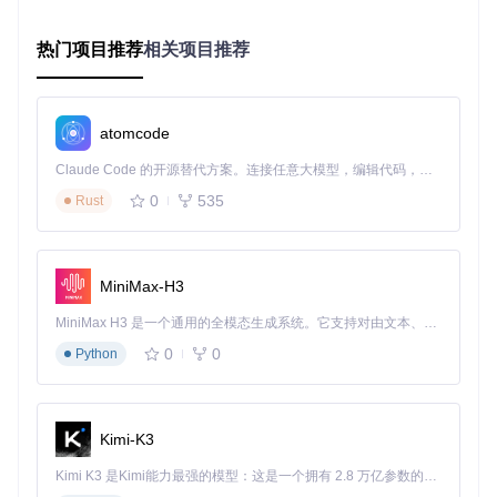
面与脚本扩展能力。这种分层设计不仅保证了各模块的独立
性，也为未来功能扩展提供了灵活性。
热门项目推荐
相关项目推荐
场景应用：从新手到高级玩家的全面指南
scrcpy-mask的强大之处在于其对不同使用场景的适应性。无
atomcode
论你是初次接触跨端控制的新手，还是追求极致体验的高级用
户，都能找到适合自己的配置方案。
Claude Code 的开源替代方案。连接任意大模型，编辑代码，运行命令，自动验证 — 全自动执行。用 Rust 构建，极致性能。 ｜ An open-source alternative to Claude Code. Connect any LLM, edit code, run commands, and verify changes — autonomously. Built in Rust for speed. Get Started
0
535
新手入门：生产力工具场景快速上手
Rust
对于初次使用的用户，生产力工具场景是理想的入门选择。只
需简单几步，你就能体验到跨端控制的便捷：
MiniMax-H3
确保ADB工具已安装并添加到系统路径
通过
git clone https://gitcode.com/gh_mirrors/
MiniMax H3 是一个通用的全模态生成系统。它支持对由文本、图像、视频和音频组成的多模态上下文进行统一理解，并能生成分辨率高达 2K、时长可达 15 秒的带原生立体声音频的视频。得益于面向任务泛化的系统设计，H3 在预训练阶段就已具备广泛的多模态上下文理解与生成能力，能够出色地执行复杂的多模态指令。
sc/scrcpy-mask
获取项目代码
0
0
Python
执行
cargo build --release
编译项目
推荐初始配置：
Kimi-K3
平滑延迟：40-60ms（平衡响应速度与操作连贯性）
步长延迟：8-10ms（保证文本选择等精细操作的准确性）
Kimi K3 是Kimi能力最强的模型：这是一个拥有 2.8 万亿参数的混合专家（MoE）模型，具备原生视觉理解能力，并支持 100 万 token 的上下文窗口。
启用"鼠标滚轮映射"功能，设置垂直滚动速度为1.5x