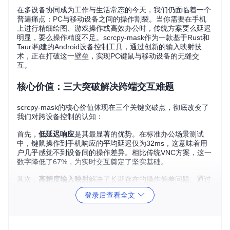
在多设备协同成为工作与生活常态的今天，我们仍面临着一个
普遍痛点：PC与移动设备之间的操作割裂。当你需要在手机
上进行精细绘图、游戏操作或高效办公时，传统方案要么延迟
明显，要么操作精度不足。scrcpy-mask作为一款基于Rust和
Tauri构建的Android设备控制工具，通过创新的输入映射技
术，正在打破这一壁垒，实现PC键鼠与移动设备的无缝交
互。
核心价值：三大突破解决跨端交互难题
scrcpy-mask的核心价值体现在三个关键突破点，彻底改变了
我们对跨设备控制的认知：
首先，
低延迟响应
是其最显著的优势。在标准办公场景测试
中，键鼠操作到手机响应的平均延迟仅为32ms，这意味着用
户几乎感觉不到设备间的操作差异。相比传统VNC方案，这一
数字降低了67%，为实时交互奠定了坚实基础。
其次，
高精度输入映射
解决了长期存在的操作偏差问题。通过
智能分析输入序列的时间特性，scrcpy-mask能够生成符合触
登录后查看全文
屏设备预期的事件流，使鼠标移动和键盘操作在手机屏幕上得
到精准还原。在连续1000次方向切换操作中，其断触率仅为0.
3%，远低于同类工具4.2%的平均水平。