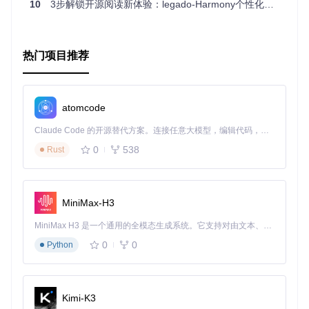
10
3步解锁开源阅读新体验：legado-Harmony个性化工具高效部署指南
图：Legado的羊皮纸主题，为古典文学阅读提供沉浸式体验
4. 数据安全担忧
热门项目推荐
适用人群
：注重隐私保护的用户
解决的问题
：如何确保个人阅读数据的安全和隐私？
赵先生对个人数据隐私非常重视，不希望自己的阅读习惯被收
集和分析。Legado的本地存储和去中心化设计让他可以完全
atomcode
掌控自己的阅读数据，无需担心隐私泄露。
Claude Code 的开源替代方案。连接任意大模型，编辑代码，运行命令，自动验证 — 全自动执行。用 Rust 构建，极致性能。 ｜ An open-source alternative to Claude Code. Connect any LLM, edit code, run commands, and verify changes — autonomously. Built in Rust for speed. Get Started
解决方案：Legado如何重新定义个性化阅读
0
538
Rust
💡 如何解决多平台内容整合问题
Legado的书源自定义功能是解决内容分散问题的核心。它允
MiniMax-H3
许用户添加各种网络内容来源，将不同平台的内容聚合到一个
应用中。
MiniMax H3 是一个通用的全模态生成系统。它支持对由文本、图像、视频和音频组成的多模态上下文进行统一理解，并能生成分辨率高达 2K、时长可达 15 秒的带原生立体声音频的视频。得益于面向任务泛化的系统设计，H3 在预训练阶段就已具备广泛的多模态上下文理解与生成能力，能够出色地执行复杂的多模态指令。
新手必知的书源配置步骤
：
0
0
Python
获取书源规则文件或手动编写简单的抓取规则
在应用中导入书源，支持批量导入多个规则
测试书源可用性，调整更新频率和内容过滤选项
Kimi-K3