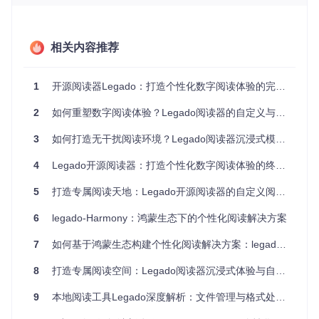
小王是一名科幻小说迷，他喜欢在不同的网络平台追更，但每
次都要在多个应用间切换，不仅操作繁琐，还常常忘记看到哪
里。Legado的书源自定义功能让他可以将所有喜欢的平台统
相关内容推荐
一管理，在一个界面中获取所有更新。
2. 阅读环境不适配
1
开源阅读器Legado：打造个性化数字阅读体验的完全指南
适用人群
：长时间阅读者、视力敏感用户
解决的问题
：如何根据场景和个人习惯调整阅读界面？
2
如何重塑数字阅读体验？Legado阅读器的自定义与数据主权解决方案
李老师每天需要阅读大量电子文档，标准的白底黑字让她的眼
3
如何打造无干扰阅读环境？Legado阅读器沉浸式模式全攻略
睛经常感到疲劳。通过Legado的主题自定义功能，她将背景
设置为柔和的绿色，调整了字体大小和行间距，不仅减轻了眼
4
Legado开源阅读器：打造个性化数字阅读体验的终极解决方案
疲劳，还提高了阅读效率。
5
打造专属阅读天地：Legado开源阅读器的自定义阅读体验之旅
3. 内容体验同质化
6
legado-Harmony：鸿蒙生态下的个性化阅读解决方案
适用人群
：追求个性化体验的年轻读者
解决的问题
：如何让阅读界面反映个人审美和阅读习惯？
7
如何基于鸿蒙生态构建个性化阅读解决方案：legado-Harmony技术实践指南
大学生小张喜欢尝试不同的阅读风格，时而喜欢复古的羊皮纸
效果，时而追求极简的现代设计。Legado提供的多种背景主
8
打造专属阅读空间：Legado阅读器沉浸式体验与自定义指南
题和排版选项，让他可以根据阅读内容和心情随时切换风格，
使阅读成为一种享受。
9
本地阅读工具Legado深度解析：文件管理与格式处理全指南