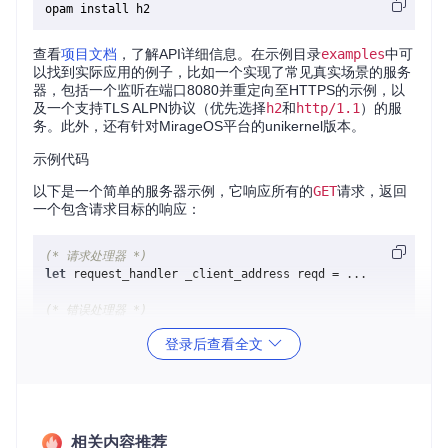
查看
项目文档
，了解API详细信息。在示例目录
examples
中可
以找到实际应用的例子，比如一个实现了常见真实场景的服务
器，包括一个监听在端口8080并重定向至HTTPS的示例，以
及一个支持TLS ALPN协议（优先选择
h2
和
http/1.1
）的服
务。此外，还有针对MirageOS平台的unikernel版本。
示例代码
以下是一个简单的服务器示例，它响应所有的
GET
请求，返回
一个包含请求目标的响应：
(* 请求处理器 *)
let
 request_handler _client_address reqd = ...

(* 错误处理器 *)
let
 error_handler _client_address ?request:_ _error start_
登录后查看全文
let
()
 =

(* 创建连接处理器，定义请求和错误处理逻辑 *)
let
 connection_handler =

H2_lwt_unix
.
Server
.create_connection_handler

      ?config:
None
相关内容推荐