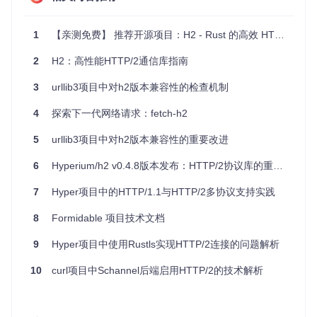
      ~request_handler

      ~error_handler

in
1
【亲测免费】 推荐开源项目：H2 - Rust 的高效 HTTP/2 实现库
(* 在本地主机的8080端口启动服务 *)
let
 listen_address = 
Unix
.(
ADDR_INET
 (inet_addr_loopbac
2
H2：高性能HTTP/2通信库指南
let
 _server =

Lwt_io
.establish_server_with_client_socket listen_addr
3
urllib3项目中对h2版本兼容性的检查机制
in
Lwt_main
4
探索下一代网络请求：fetch-h2
5
urllib3项目中对h2版本兼容性的重要改进
应用场景与技术亮点
6
Hyperium/h2 v0.4.8版本发布：HTTP/2协议库的重要修复
高性能
: 使用高效的OCaml语言编写，结合 Angstrom 和 Fa
raday 实现了高效的数据解析和序列化。
7
Hyper项目中的HTTP/1.1与HTTP/2多协议支持实践
易用性
: 接口设计与 http/af 保持一致，降低学习曲线。
HTTP/2特性
: 全面支持HTTP/2协议，包括流管理、多路复
8
Formidable 项目技术文档
用和压缩等特性。
9
灵活性
Hyper项目中使用Rustls实现HTTP/2连接的问题解析
: 支持服务器和客户端模式，适用于多种应用场景，
如Web服务、API服务器或测试工具。
10
curl项目中Schannel后端启用HTTP/2的技术解析
跨平台
: 由于采用标准库，h2可在各种操作系统上运行，包
括Unix系统和MirageOS unikernels。
h2 是开发高效率、低延迟的HTTP/2应用程序的理想选择，无