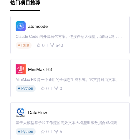
热门项目推荐
论您是在构建现代Web服务还是进行性能敏感的应用程序开
发，它都能成为您的得力助手。立即尝试h2，让您的HTTP/2
实现更上一层楼！
atomcode
Claude Code 的开源替代方案。连接任意大模型，编辑代码，运行命令，自动验证 — 全自动执行。用 Rust 构建，极致性能。 ｜ An open-source alternative to Claude Code. Connect any LLM, edit code, run commands, and verify changes — autonomously. Built in Rust for speed. Get Started
0
540
Rust
MiniMax-H3
MiniMax H3 是一个通用的全模态生成系统。它支持对由文本、图像、视频和音频组成的多模态上下文进行统一理解，并能生成分辨率高达 2K、时长可达 15 秒的带原生立体声音频的视频。得益于面向任务泛化的系统设计，H3 在预训练阶段就已具备广泛的多模态上下文理解与生成能力，能够出色地执行复杂的多模态指令。
0
0
Python
DataFlow
基于大模型算子和工作流的高效文本大模型训练数据合成框架
0
5
Python