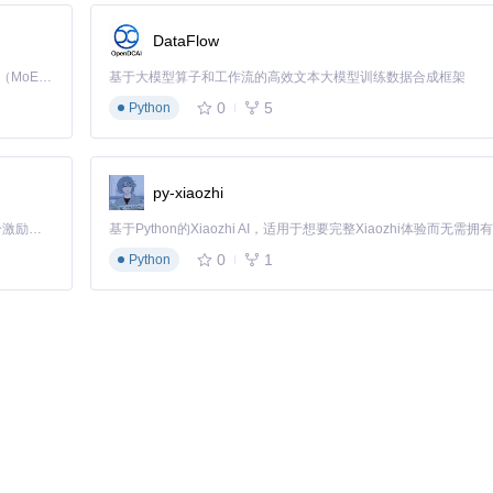
DataFlow
包括必要的ACPI补丁、内核扩展和驱动设置，避免手动配置的复杂性。
Kimi K3 是Kimi能力最强的模型：这是一个拥有 2.8 万亿参数的混合专家（MoE）模型，具备原生视觉理解能力，并支持 100 万 token 的上下文窗口。
基于大模型算子和工作流的高效文本大模型训练数据合成框架
0
5
Python
在问题，确保生成的EFI文件可以直接用于系统安装。
py-xiaozhi
「源启盛夏」暑期校园开发者成长计划旨在激活校园开源力量，通过积分激励、认证扶持、资源倾斜等形式，引导高校组织和开发者完成「入驻 — 建项目 — 做贡献 — 获认证 — 得资源」的完整闭环。无论你是想带领社团入驻平台的组织者，还是希望用代码贡献证明自己的开发者，都能在这里找到属于你的成长路径。
生成奠定基础。
0
1
Python