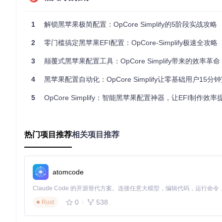
硬件兼容性迷宫
1
解锁黑苹果极简配置：OpCore Simplify的5阶段实战攻略
普通用户难以准确判断硬件是否支持macOS，尤其是显卡、声
2
零门槛搞定黑苹果EFI配置：OpCore-Simplify极速全攻略
EFI配置复杂性
3
颠覆式黑苹果配置工具：OpCore Simplify带来的效率革命
EFI分区
💡：存放引导程序的系统分区，包含启动配置、驱动和
多个方面，极易出错。
4
黑苹果配置自动化：OpCore Simplify让零基础用户15分钟完成
调试过程耗时
5
OpCore Simplify：智能黑苹果配置神器，让EFI制作效率
系统无法启动或功能异常时，新手往往难以定位问题根源。日志
提供系统方案：OpCore Simplify解决方案框架
热门项目推荐
相关项目推荐
OpCore Simplify通过四个核心模块构成完整的解决方案，从
硬件特征智能提取
atomcode
工具能够自动收集并分析系统硬件信息，生成标准化的硬件报告
兼容性智能评估
0
538
Rust
基于硬件报告，系统进行多维度兼容性评估，不仅判断支持状态