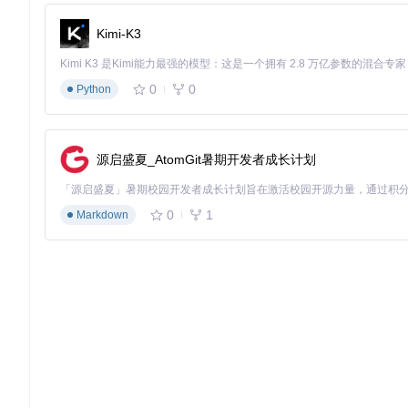
配置参数自动优化
Kimi-K3
根据硬件特性和兼容性评估结果，工具自动生成优化的配置参数，
EFI构建与验证
0
0
Python
一键生成完整的EFI文件夹，并内置验证机制检查配置完整性和潜
实施操作路径：四阶段高效配置流程
源启盛夏_AtomGit暑期开发者成长计划
采集硬件信息
目标
：获取完整准确的硬件配置数据，为后续兼容性分析和配置
0
1
Markdown
硬件报告选择界面，显示硬件报告的选择和导出选项
操作步骤
：
启动OpCore Simplify工具
根据操作系统选择相应的硬件报告生成方式：
操作系统
硬件报告生成方法
点击"导出硬件报告"按钮自动生成
Windows
从Windows系统迁移硬件报告文件
Linux/macOS