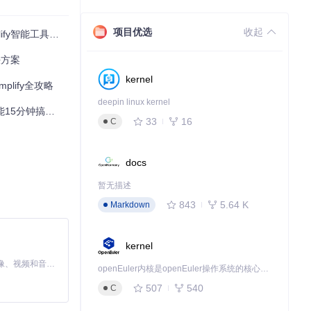
项目优选
收起
智能工具全攻略
败。
决方案
kernel
lify全攻略
展、设备属性等
deepin linux kernel
分钟搞定EFI
33
16
C
。
docs
暂无描述
843
5.64 K
Markdown
kernel
信息准确完整。
MiniMax H3 是一个通用的全模态生成系统。它支持对由文本、图像、视频和音频组成的多模态上下文进行统一理解，并能生成分辨率高达 2K、时长可达 15 秒的带原生立体声音频的视频。得益于面向任务泛化的系统设计，H3 在预训练阶段就已具备广泛的多模态上下文理解与生成能力，能够出色地执行复杂的多模态指令。
openEuler内核是openEuler操作系统的核心，既是系统性能与稳定性的基石，也是连接处理器、设备与服务的桥梁。
507
540
C