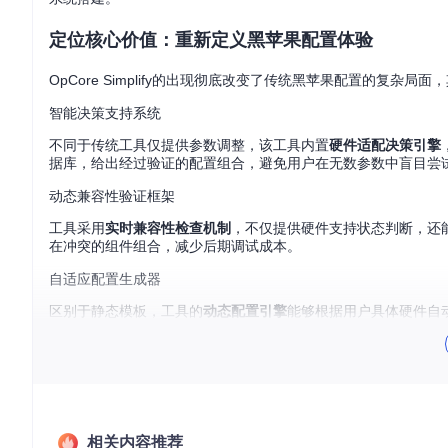
定位核心价值：重新定义黑苹果配置体验
OpCore Simplify的出现彻底改变了传统黑苹果配置的复杂
智能决策支持系统
不同于传统工具仅提供参数调整，该工具内置
硬件适配决策引擎
据库，给出经过验证的配置组合，避免用户在无数参数中盲目尝
动态兼容性验证框架
工具采用
实时兼容性检查机制
，不仅提供硬件支持状态判断，还
在冲突的组件组合，减少后期调试成本。
自适应配置生成器
区别于静态模板，工具的
动态配置引擎
能够根据用户具体硬件自动
准匹配，避免冗余设置和兼容性问题。
OpCore Simplify主界面，展示工具的欢迎页面和主要功能入口
诊断核心痛点：黑苹果配置的三大障碍
相关内容推荐
在深入使用OpCore Simplify之前，让我们先了解传统黑苹