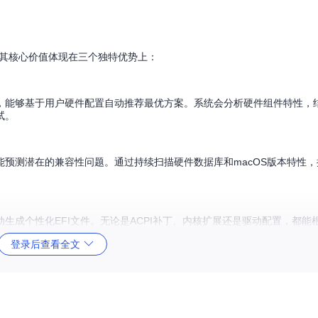
局面，其核心价值体现在三个独特优势上：
，能够基于用户硬件配置自动推荐最优方案。系统会分析硬件组件特性，
试。
能预测潜在的兼容性问题。通过持续扫描硬件数据库和macOS版本特性
生成个性化EFI文件。无论是ACPI补丁、内核扩展还是驱动配置，都能
登录后查看全文
果配置过程中用户常遇到的核心困难：