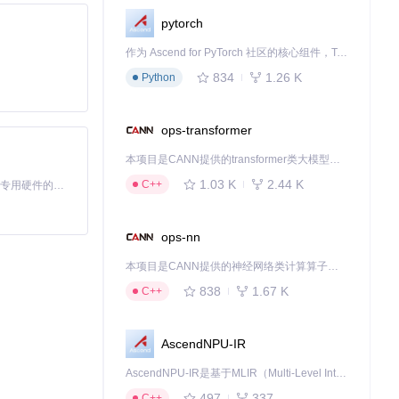
pytorch
作为 Ascend for PyTorch 社区的核心组件，TorchNPU 是昇腾专为 PyTorch 打造的深度学习适配插件，使 PyTorch 框架能够直接调用昇腾 NPU，为开发者提供昇腾 AI 处理器的超强算力。
834
1.26 K
Python
ops-transformer
本项目是CANN提供的transformer类大模型算子库，实现网络在NPU上加速计算。
1.03 K
2.44 K
C++
基于Python的Xiaozhi AI，适用于想要完整Xiaozhi体验而无需拥有专用硬件的用户。
ops-nn
本项目是CANN提供的神经网络类计算算子库，实现网络在NPU上加速计算。
838
1.67 K
C++
AscendNPU-IR
AscendNPU-IR是基于MLIR（Multi-Level Intermediate Representation）构建的，面向昇腾亲和算子编译时使用的中间表示，提供昇腾完备表达能力，通过编译优化提升昇腾AI处理器计算效率，支持通过生态框架使能昇腾AI处理器与深度调优
497
337
C++