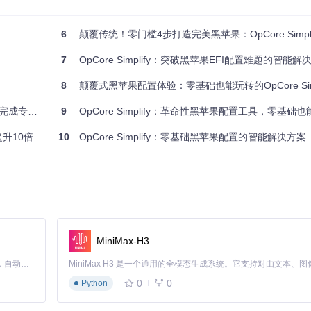
6
颠覆传统！零门槛4步打造完美黑苹果：OpCore Simplify
卡等关键组件。即使查阅兼容性列表，也可能因版本差异或配置不当导致失
7
OpCore Simplify：突破黑苹果EFI配置难题的智能解
8
颠覆式黑苹果配置体验：零基础也能玩转的OpCore Simp
补丁等关键文件。传统配置需要手动编辑数十个参数，涉及ACPI、内核扩
专业级配置
9
OpCore Simplify：革命性黑苹果配置工具，零基础也能15
提升10倍
10
OpCore Simplify：零基础黑苹果配置的智能解决方案
分析、参数调整、反复测试的过程可能耗费数天时间，严重打击用户信心
根本上解决传统配置的痛点：
MiniMax-H3
。对于不支持直接运行工具的系统，提供跨平台报告生成方案，确保硬件
Claude Code 的开源替代方案。连接任意大模型，编辑代码，运行命令，自动验证 — 全自动执行。用 Rust 构建，极致性能。 ｜ An open-source alternative to Claude Code. Connect any LLM, edit code, run commands, and verify changes — autonomously. Built in Rust for speed. Get Started
0
0
Python
，还提供详细的兼容性说明和建议替代方案，让用户提前了解潜在问题。