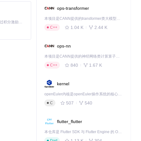
ops-transformer
本项目是CANN提供的transformer类大模型算子库，实现网络在NPU上加速计算。
「源启盛夏」暑期校园开发者成长计划旨在激活校园开源力量，通过积分激励、认证扶持、资源倾斜等形式，引导高校组织和开发者完成「入驻 — 建项目 — 做贡献 — 获认证 — 得资源」的完整闭环。无论你是想带领社团入驻平台的组织者，还是希望用代码贡献证明自己的开发者，都能在这里找到属于你的成长路径。
1.04 K
2.44 K
C++
ops-nn
本项目是CANN提供的神经网络类计算算子库，实现网络在NPU上加速计算。
840
1.67 K
C++
kernel
openEuler内核是openEuler操作系统的核心，既是系统性能与稳定性的基石，也是连接处理器、设备与服务的桥梁。
507
540
C
flutter_flutter
本仓库是 Flutter SDK 与 Flutter Engine 的 OpenHarmony 适配版本，由 CPF-Flutter 团队维护。开发者可使用熟悉的 Flutter 技术栈开发 OpenHarmony 应用，3.35.7 及以后的适配版本可基于本仓库源码构建支持 OpenHarmony 的 Flutter Engine。
1.13 K
304
Dart