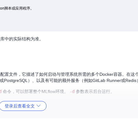


thon脚本或应用程序。

仓库中的实际结构为准。
e的关键配置文件，它描述了如何启动与管理系统所需的多个Docker容器。在
ostgreSQL）、以及有可能的额外服务（例如GitLab Runner或Red
d
命令，可以部署整个MLflow环境。
-d
参数表示后台运行。
登录后查看全文
如数据库连接字符串、API密钥等，这些不应直接硬编码到源代码中。在