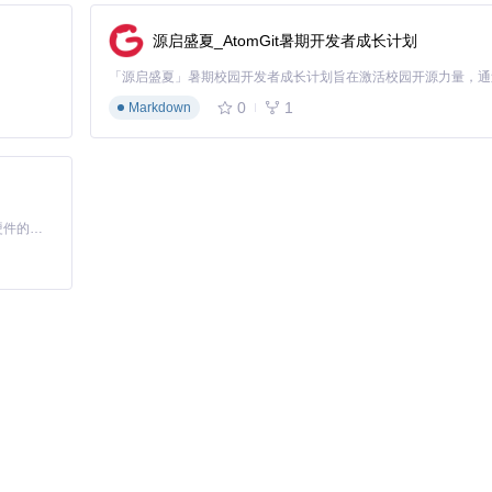
源启盛夏_AtomGit暑期开发者成长计划
0
1
Markdown
基于Python的Xiaozhi AI，适用于想要完整Xiaozhi体验而无需拥有专用硬件的用户。