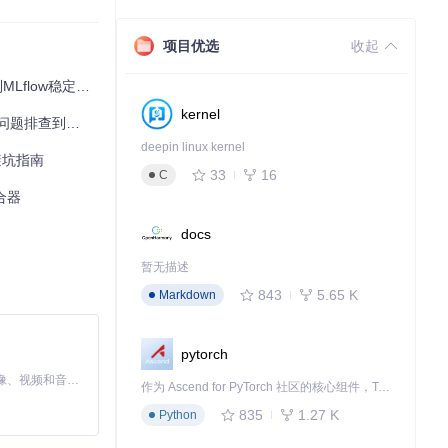
每一项服务配置下
项目优选
收起
flow稳定运行
和更新日志，确保
kernel
排查到性能优化
deepin linux kernel
与避坑指南
33
16
C
合器
docs
暂无描述
843
5.65 K
Markdown
pytorch
MiniMax H3 是一个通用的全模态生成系统。它支持对由文本、图像、视频和音频组成的多模态上下文进行统一理解，并能生成分辨率高达 2K、时长可达 15 秒的带原生立体声音频的视频。得益于面向任务泛化的系统设计，H3 在预训练阶段就已具备广泛的多模态上下文理解与生成能力，能够出色地执行复杂的多模态指令。
作为 Ascend for PyTorch 社区的核心组件，TorchNPU 是昇腾专为 PyTorch 打造的深度学习适配插件，使 PyTorch 框架能够直接调用昇腾 NPU，为开发者提供昇腾 AI 处理器的超强算力。
835
1.27 K
Python