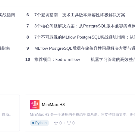
flow服务器的行为，比如更改默认的存储位置、指定使用的数据库等。
流实战指南
6
7个避坑指南：技术工具版本兼容性终极解决方案
Python应用中的
settings.py
），用于设定内部逻辑的行为参数。
7
3个核心问题解决方案：从PostgreSQL版本兼容痛点到ML
照仓库最新的文档和结构进行调整。使用时，务必参照仓库的README
8
7个不可忽视的MLflow PostgreSQL实战避坑指南：从问题
战指南
9
MLflow PostgreSQL后端存储兼容性问题解决方案
10
推荐项目：kedro-mlflow —— 机器学习管道的高效整
MiniMax-H3
Claude Code 的开源替代方案。连接任意大模型，编辑代码，运行命令，自动验证 — 全自动执行。用 Rust 构建，极致性能。 ｜ An open-source alternative to Claude Code. Connect any LLM, edit code, run commands, and verify changes — autonomously. Built in Rust for speed. Get Started
0
0
Python