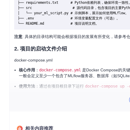
├── requirements.txt      # Python依赖列表，确保环境一致性。
├── src                    # 源代码目录，包含项目的主要Py
│   └── your_ml_script.py # 示例脚本，展示如何使用MLflow。

├── .env                  # 环境变量配置文件（可选）。

注意
: 具体的目录结构可能会根据项目的发展有所变化，请参考
2. 项目的启动文件介绍
docker-compose.yml
核心作用
：
docker-compose.yml
是Docker Compos
一般会定义至少一个包含了MLflow服务器、数据库（如SQLite或P
使用方法
：通过在项目根目录下运行
docker-compose up -
3. 项目的配置文件介绍
配置文件可能涉及
(假设的).env 文件
用途
：
.env
文件通常用来存放敏感信息或环境特定的配置，比
可以通过这个文件来定制化你的运行环境。
相关内容推荐