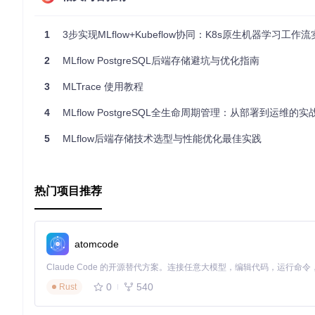
docker-compose.yml 内的配置
在
docker-compose.yml
中，您可以设置环境变量来调整ML
都可通过
environment
关键字添加自定义环境变量。
1
3步实现MLflow+Kubeflow协同：K8s原生机器学习工作
特定应用内的配置（如settings.py）
如果项目包含自定义的应用逻辑，可能还会有其他配置文件（比如
2
MLflow PostgreSQL后端存储避坑与优化指南
以上即是关于
mlflow-docker
项目的初步介绍，具体细节可能需参
3
MLTrace 使用教程
获取最新且准确的信息。
4
MLflow PostgreSQL全生命周期管理：从部署到运维的实
5
MLflow后端存储技术选型与性能优化最佳实践
热门项目推荐
atomcode
0
540
Rust