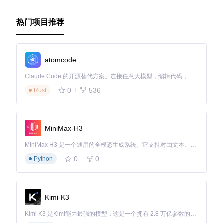
境搭建步骤，利用提供的Jupyter笔记本和预训练模型，您便
能迅速体验到iNeRF的强大之处。让我们一起，以iNeRF为桥
梁，跨入更智能、更直观的计算机视觉时代！
热门项目推荐
1.
**环境配置**
atomcode
2.
**获取资源**
3.
**实践体验**
：运行Jupyter notebook中的
`pose_estimation.ip
Claude Code 的开源替代方案。连接任意大模型，编辑代码，运行命令，自动验证 — 全自动执行。用 Rust 构建，极致性能。 ｜ An open-source alternative to Claude Code. Connect any LLM, edit code, run commands, and verify changes — autonomously. Built in Rust for speed. Get Started
0
536
Rust
加入这场视觉革命，与iNeRF共同探索未来！
MiniMax-H3
MiniMax H3 是一个通用的全模态生成系统。它支持对由文本、图像、视频和音频组成的多模态上下文进行统一理解，并能生成分辨率高达 2K、时长可达 15 秒的带原生立体声音频的视频。得益于面向任务泛化的系统设计，H3 在预训练阶段就已具备广泛的多模态上下文理解与生成能力，能够出色地执行复杂的多模态指令。
0
0
Python
Kimi-K3
Kimi K3 是Kimi能力最强的模型：这是一个拥有 2.8 万亿参数的混合专家（MoE）模型，具备原生视觉理解能力，并支持 100 万 token 的上下文窗口。