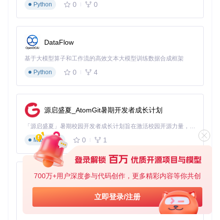
0
0
Python
DataFlow
基于大模型算子和工作流的高效文本大模型训练数据合成框架
0
4
Python
源启盛夏_AtomGit暑期开发者成长计划
「源启盛夏」暑期校园开发者成长计划旨在激活校园开源力量，通过积分激励、认证扶持、资源倾斜等形式，引导高校组织和开发者完成「入驻 — 建项目 — 做贡献 — 获认证 — 得资源」的完整闭环。无论你是想带领社团入驻平台的组织者，还是希望用代码贡献证明自己的开发者，都能在这里找到属于你的成长路径。
0
1
Markdown
700万+用户深度参与代码创作，更多精彩内容等你共创
py-xiaozhi
基于Python的Xiaozhi AI，适用于想要完整Xiaozhi体验而无需拥有专用硬件的用户。
立即登录/注册
0
1
Python