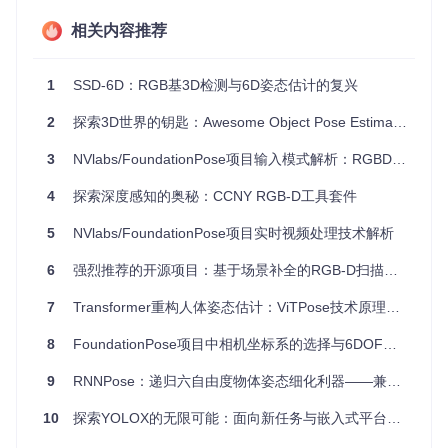
也大大简化了传统视觉定位中的复杂流程。
相关内容推荐
3、项目及技术应用场景
1
SSD-6D：RGB基3D检测与6D姿态估计的复兴
想象一下，未来机器人能够仅看一眼就了解周围环境，精准移
动；或者智能手机能自动识别并跟踪拍摄对象，不论它如何旋
2
探索3D世界的钥匙：Awesome Object Pose Estimation and Reconstruction项目解析
转或移动。iNeRF正是这些场景的技术基础。在增强现实、机
器人导航、自动化摄影、远程操控等多个领域，iNeRF都能发
挥巨大潜力，尤其是在需要精确定位但又难以部署复杂传感器
3
NVlabs/FoundationPose项目输入模式解析：RGBD与RGB输入的兼容性探讨
的情况下，该技术显得尤为关键。
4
探索深度感知的奥秘：CCNY RGB-D工具套件
4、项目特点
5
NVlabs/FoundationPose项目实时视频处理技术解析
仅靠RGB图像操作
：区别于依赖额外硬件的传统方法，iNe
6
强烈推荐的开源项目：基于场景补全的RGB-D扫描极端相对位姿估计
RF使姿态估计变得简单，只需一幅普通照片。
神经网络驱动
：采用先进的NeRF模型，通过深度学习之力
7
Transformer重构人体姿态估计：ViTPose技术原理与实践指南
解决复杂的真实世界问题。
高度兼容性
：基于PyTorch的实现，易于集成到现有的AI工
8
FoundationPose项目中相机坐标系的选择与6DOF姿态估计
作流中，开发者友好。
广泛适用性
：无论是产品设计验证、自动驾驶汽车的即时定
9
RNNPose：递归六自由度物体姿态细化利器——兼备鲁棒的对应场估计与姿态优化
位，还是日常生活中的创新应用，iNeRF都有广阔的舞台。
10
探索YOLOX的无限可能：面向新任务与嵌入式平台的优化模型库
想要立刻开始探索这个未来科技的奥秘吗？只需遵循简单的环