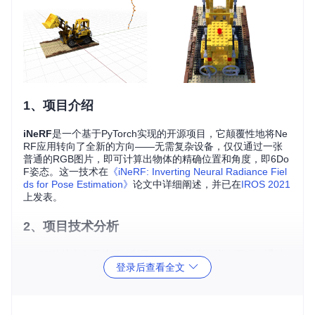
1、项目介绍
iNeRF
是一个基于PyTorch实现的开源项目，它颠覆性地将Ne
RF应用转向了全新的方向——无需复杂设备，仅仅通过一张
普通的RGB图片，即可计算出物体的精确位置和角度，即6Do
F姿态。这一技术在
《iNeRF: Inverting Neural Radiance Fiel
ds for Pose Estimation》
论文中详细阐述，并已在
IROS 2021
上发表。
2、项目技术分析
iNeRF的核心在于其巧妙利用了NeRF模型的逆向工程，通过
登录后查看全文
训练过的NeRF模型反推原始图像的摄像机参数。它巧妙结合
了深度学习的力量与几何理解，特别是在处理像素级信息时，
通过
pixelNeRF
的预训练权重，iNeRF能够高效提取场景特
征，进而完成高精度的姿态估算。这种方法不仅技术上优雅，