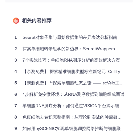
自动化
：scCATCH提供了从数据处理到结果解释的一站式
解决方案，无需手动挑选标记基因。
高效
：通过自动匹配CellMatch数据库，大大缩短了传统注
相关内容推荐
释方法所需的时间。
灵活
：支持自定义CellMatch数据库，允许用户根据需要选
择不同的组织或癌症组合，甚至添加自己的标记基因。
1
Seurat对象子集与原始数据集的差异表达分析指南
跨物种
：不仅可以处理人类数据，还可以扩展到其他物种。
兼容性广
：可以无缝对接Seurat等常用单细胞数据分析框
2
探索单细胞转录组学的新边界：SeuratWrappers
架。
3
7个实战技巧：单细胞RNA测序分析的高效解决方案
为了更好地体验scCATCH的强大功能，您只需简单的几行R代
码即可安装并开始分析您的数据。现在就加入这个日益壮大的
4
【亲测免费】 探索精准细胞类型标注新纪元: CellTypist深度解析
社区，提升您的单细胞研究水平吧！
5
【亲测免费】 **探索单细胞动态之谜 —— scVelo工具箱深度解读**
# 安装scCATCH
6
4步解析免疫微环境：从RNA测序数据到细胞组成图谱
install.packages
(
"scCATCH"
)
7
单细胞RNA测序分析：如何通过VISION平台揭示细胞异质性的隐藏模式
# 或者从GitHub安装最新版本
devtools
::
install_github
(
'ZJUFanLab/scCATCH'
)
8
免疫细胞去卷积完整指南：从理论到实战的肿瘤微环境分析
# 查看详细文档和教程
# https://raw.githack.com/ZJUFanLab/scCATCH/master/vignet
9
如何用pySCENIC实现单细胞调控网络推断与细胞聚类？
# https://raw.githack.com/ZJUFanLab/scCATCH_performance_c