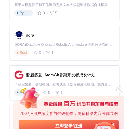
基于大模型算子和工作流的高效文本大模型训练数据合成框架
0
5
Python
dora
DORA (Dataflow-Oriented Robotic Architecture 面向数据流的机器人架构) 是为 AI 与具身智能机器人打造的高性能开发框架，以数据流范式重构开发逻辑，原生支持分布式部署与端边云协同 —— 无需复杂适配，即可实现一体端到端具身大小脑、VLA等模型部署，无缝衔接感知、推理、控制全链路，让 AI 能力与机器人动作深度融合。 依托 Rust 内核与零拷贝通信技术，它将具身大小脑、VLA等模型推理、多模态数据融合延迟压缩至微秒级，同时兼容 ROS2 生态与国产 AI 芯片，彻底降低具身智能机器人的开发门槛，让分布式部署下的 AI 赋能创新更高效、更灵活。
0
1
Rust
源启盛夏_AtomGit暑期开发者成长计划
「源启盛夏」暑期校园开发者成长计划旨在激活校园开源力量，通过积分激励、认证扶持、资源倾斜等形式，引导高校组织和开发者完成「入驻 — 建项目 — 做贡献 — 获认证 — 得资源」的完整闭环。无论你是想带领社团入驻平台的组织者，还是希望用代码贡献证明自己的开发者，都能在这里找到属于你的成长路径。
0
1
Markdown
700万+用户深度参与代码创作，更多精彩内容等你共创
py-xiaozhi
基于Python的Xiaozhi AI，适用于想要完整Xiaozhi体验而无需拥有专用硬件的用户。
立即登录/注册