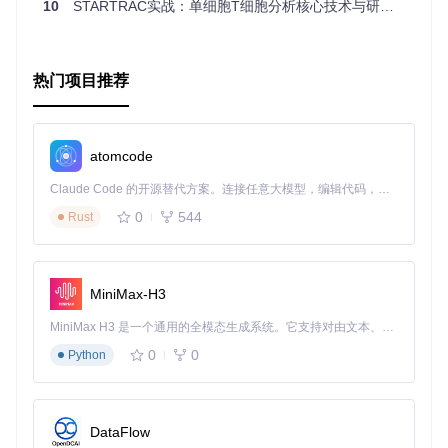
10
STARTRAC实战：单细胞T细胞分析核心技术与研究应用指南
开始您的单细胞注释之旅，让scCATCH成为您科研道路上的
得力助手！
热门项目推荐
atomcode
Claude Code 的开源替代方案。连接任意大模型，编辑代码，运行命令，自动验证 — 全自动执行。用 Rust 构建，极致性能。 ｜ An open-source alternative to Claude Code. Connect any LLM, edit code, run commands, and verify changes — autonomously. Built in Rust for speed. Get Started
0
544
Rust
MiniMax-H3
MiniMax H3 是一个通用的全模态生成系统。它支持对由文本、图像、视频和音频组成的多模态上下文进行统一理解，并能生成分辨率高达 2K、时长可达 15 秒的带原生立体声音频的视频。得益于面向任务泛化的系统设计，H3 在预训练阶段就已具备广泛的多模态上下文理解与生成能力，能够出色地执行复杂的多模态指令。
0
0
Python
DataFlow