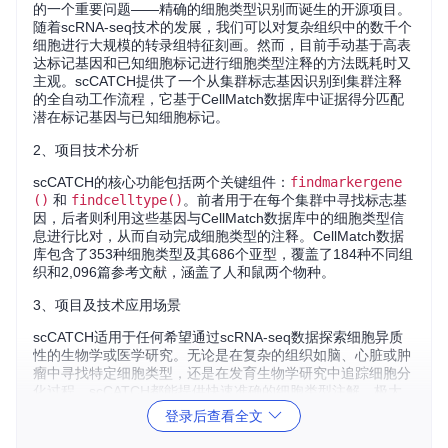
的一个重要问题——精确的细胞类型识别而诞生的开源项目。
随着scRNA-seq技术的发展，我们可以对复杂组织中的数千个
细胞进行大规模的转录组特征刻画。然而，目前手动基于高表
达标记基因和已知细胞标记进行细胞类型注释的方法既耗时又
主观。scCATCH提供了一个从集群标志基因识别到集群注释
的全自动工作流程，它基于CellMatch数据库中证据得分匹配
潜在标记基因与已知细胞标记。
2、项目技术分析
scCATCH的核心功能包括两个关键组件：
findmarkergene
()
和
findcelltype()
。前者用于在每个集群中寻找标志基
因，后者则利用这些基因与CellMatch数据库中的细胞类型信
息进行比对，从而自动完成细胞类型的注释。CellMatch数据
库包含了353种细胞类型及其686个亚型，覆盖了184种不同组
织和2,096篇参考文献，涵盖了人和鼠两个物种。
3、项目及技术应用场景
scCATCH适用于任何希望通过scRNA-seq数据探索细胞异质
性的生物学或医学研究。无论是在复杂的组织如脑、心脏或肿
瘤中寻找特定细胞类型，还是在发育生物学研究中追踪细胞分
化过程，scCATCH都能提供快速准确的细胞类型注解，极大
地提高了研究效率和结果的可靠性。
登录后查看全文
4、项目特点