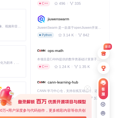
496
335
C++
jiuwenswarm
MiniMax H3 是一个通用的全模态生成系统。它支持对由文本、图像、视频和音频组成的多模态上下文进行统一理解，并能生成分辨率高达 2K、时长可达 15 秒的带原生立体声音频的视频。得益于面向任务泛化的系统设计，H3 在预训练阶段就已具备广泛的多模态上下文理解与生成能力，能够出色地执行复杂的多模态指令。
JiuwenSwarm 是一款基于openJiuwen开发的智能AI Agent，它能够将大语言模型的强大能力，通过你日常使用的各类通讯应用，直接延伸至你的指尖。
3.14 K
842
Python
邀请
ops-math
本项目是CANN提供的数学类基础计算算子库，实现网络在NPU上加速计算。
Toonflow 是一款 AI 短剧漫剧工具，能够利用 AI 技术将小说自动转化为剧本，并结合 AI 生成的图片和视频，实现高效的短剧创作。借助 Toonflow，可以轻松完成从文字到影像的全流程，让短剧制作变得更加智能与便捷。
1.24 K
1.35 K
C++
cann-learning-hub
客
CANN 学习中心仓，支持在线互动运行、边学边练，提供教程、示例与优化方案，一站式助力昇腾开发者快速上手。
服
740
377
Jupyter Notebook
免费、本地、开源的 24/7 全天候 Cowork 应用，以及适用于 Gemini CLI、Claude Code、Codex、OpenCode、Qwen Code、Goose CLI、Auggie 等的 OpenClaw | 🌟 喜欢就点star吧
00万+用户深度参与代码创作，更多精彩内容等你共创
kernel