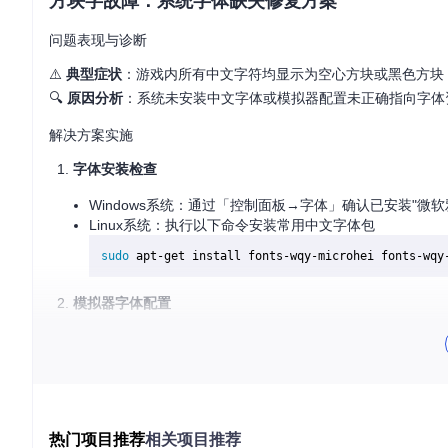
方块字故障：系统字体缺失修复方案
问题表现与诊断
⚠️
典型症状
：游戏内所有中文字符均显示为空心方块或黑色方块
🔍
原因分析
：系统未安装中文字体或模拟器配置未正确指向字体
解决方案实施
字体安装检查
Windows系统：通过「控制面板→字体」确认已安装"微软雅
Linux系统：执行以下命令安装常用中文字体包
sudo
模拟器字体配置
启动yuzu模拟器，进入「文件→配置→图形」选项卡
勾选"使用系统字体"选项，从下拉菜单中选择已安装的中
点击"确定"后重启模拟器使配置生效
注意事项
：若字体列表为空，需先安装中文字体包再重启模拟
热门项目推荐
相关项目推荐