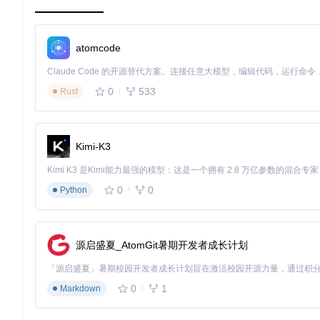
版本适配问题：稳定版选择与安装指南
问题表现与诊断
atomcode
⚠️
典型症状
：特定版本出现中文显示异常，其他版本正常
🔍
原因分析
：版本兼容性问题，部分构建版本存在字体渲染引擎
0
533
Rust
解决方案实施
推荐版本选择
当前最稳定的版本为
Mainline Build - 537296095 (2024-03
Kimi-K3
系统对应下载
0
0
Python
Windows用户：选择
yuzu-windows-msvc-20240304-53
Linux用户：选择
yuzu-mainline-20240304-53729609
安装注意事项
源启盛夏_AtomGit暑期开发者成长计划
Windows系统需解压到非中文路径，直接运行
yuzu.exe
Linux系统需赋予执行权限：
0
1
Markdown
chmod