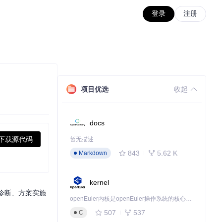
登录
注册
项目优选
收起
docs
下载源代码
暂无描述
843
5.62 K
Markdown
kernel
诊断、方案实施
openEuler内核是openEuler操作系统的核心，既是系统性能与稳定性的基石，也是连接处理器、设备与服务的桥梁。
507
537
C