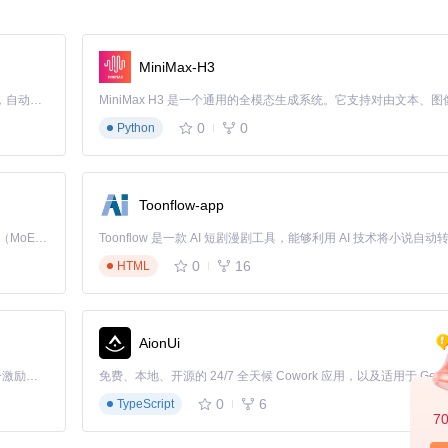
MiniMax-H3
Claude Code 的开源替代方案。连接任意大模型，编辑代码，运行命令，自动验证 — 全自动执行。用 Rust 构建，极致性能。 ｜ An open-source alternative to Claude Code. Connect any LLM, edit code, run commands, and verify changes — autonomously. Built in Rust for speed. Get Started
缺陷
0
0
Python
-04)
，该版本针对中文显示进行了专项优化
Toonflow-app
Kimi K3 是Kimi能力最强的模型：这是一个拥有 2.8 万亿参数的混合专家（MoE）模型，具备原生视觉理解能力，并支持 100 万 token 的上下文窗口。
0
16
7296095.zip
HTML
5.AppImage
AionUi
「源启盛夏」暑期校园开发者成长计划旨在激活校园开源力量，通过积分激励、认证扶持、资源倾斜等形式，引导高校组织和开发者完成「入驻 — 建项目 — 做贡献 — 获认证 — 得资源」的完整闭环。无论你是想带领社团入驻平台的组织者，还是希望用代码贡献证明自己的开发者，都能在这里找到属于你的成长路径。
0
6
TypeScript
7