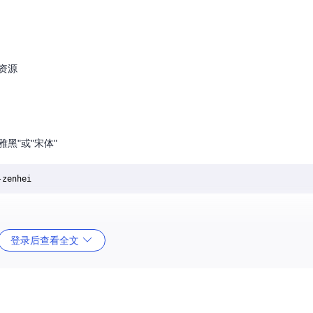
资源
黑"或"宋体"
登录后查看全文
文字体
器，配置路径在不同系统中位置一致