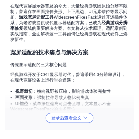
在现代宽屏显示器普及的今天，大量经典游戏因原始分辨率限
制，普遍存在画面拉伸变形、上下黑边、UI元素错位等显示问
题。
游戏宽屏适配工具
WidescreenFixesPack通过开源插件体
系，为老游戏提供现代显示器适配方案，已成为
经典游戏分辨
率修复
领域的重要解决方案。本文将从技术原理、适配案例到
实战指南，全面解析这一工具如何让经典游戏在现代硬件上焕
发新生。
宽屏适配的技术痛点与解决方案
传统显示适配的三大核心问题
经典游戏开发于CRT显示器时代，普遍采用4:3分辨率设计，
在现代宽屏设备上运行时会遭遇：
视野裁切
：横向视野被压缩，影响游戏体验完整性
画面变形
：强制拉伸导致人物比例失真
UI错位
：菜单按钮偏离可点击区域，文本显示不全
WidescreenFixesPack的技术定位
登录后查看全文
作为开源游戏画面优化插件集合，该项目通过动态二进制修改
技术，在不改变游戏原始代码的前提下，实现：
分辨率参数动态重写