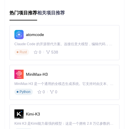
用，动态调整投影矩阵，保持正确的宽高比：
原始4:3矩阵：
[1, 0, 0, 0, 0, 1.333, 0, 0, 0, 0,
热门项目推荐
相关项目推荐
1, 0, 0, 0, 0, 1]
优化16:9矩阵：
[1.777, 0, 0, 0, 0, 1, 0, 0, 0,
0, 1, 0, 0, 0, 0, 1]
UI元素重定位算法
采用相对坐标系统转换，将固定像素坐
atomcode
标转为屏幕百分比定位：
原始坐标：
(x, y)
（基于640×480分辨率）
Claude Code 的开源替代方案。连接任意大模型，编辑代码，运行命令，自动验证 — 全自动执行。用 Rust 构建，极致性能。 ｜ An open-source alternative to Claude Code. Connect any LLM, edit code, run commands, and verify changes — autonomously. Built in Rust for speed. Get Started
转换公式：
newX = x * (targetWidth / 640), newY
0
538
Rust
= y * (targetHeight / 480)
经典游戏适配案例库
MiniMax-H3
开放世界游戏代表：《侠盗猎车手3》
MiniMax H3 是一个通用的全模态生成系统。它支持对由文本、图像、视频和音频组成的多模态上下文进行统一理解，并能生成分辨率高达 2K、时长可达 15 秒的带原生立体声音频的视频。得益于面向任务泛化的系统设计，H3 在预训练阶段就已具备广泛的多模态上下文理解与生成能力，能够出色地执行复杂的多模态指令。
适配难点
：3D场景渲染与2D HUD元素双重适配
0
0
Python
技术方案
：
实现3D场景FOV动态调整，扩展横向视野44%
重绘菜单背景纹理，替换为1920×1080分辨率素材
Kimi-K3
修正车辆物理引擎的宽屏适配参数
Kimi K3 是Kimi能力最强的模型：这是一个拥有 2.8 万亿参数的混合专家（MoE）模型，具备原生视觉理解能力，并支持 100 万 token 的上下文窗口。