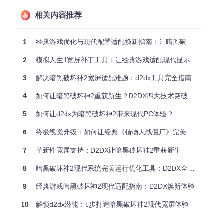
视口矩阵实时调整
UI元素坐标系统转换
相关内容推荐
渲染管线增强
1
经典游戏优化与现代配置适配焕新指南：让暗黑破坏神2重获新生
2
模拟人生1宽屏补丁工具：让经典游戏适配现代显示器的完整方案
显示适配技术原理深度解析
3
解决暗黑破坏神2宽屏适配难题：d2dx工具完全指南
分辨率适配的底层实现
WidescreenFixesPack采用内存补丁技术，通过以下步骤实现
4
如何让暗黑破坏神2重获新生？D2DX四大技术突破实现60帧高清体验
宽屏支持：
5
如何让d2dx为暗黑破坏神2带来现代PC体验？
分辨率检测与重写
6
终极视觉升级：如何让经典《植物大战僵尸》完美适配现代宽屏显示器
// 伪代码示意：修改游戏分辨率设置
void
PatchResolution
()
{

7
革新性宽屏支持：D2DX让暗黑破坏神2重获新生
// 查找游戏分辨率设置内存地址
uintptr_t
 resolutionAddr = 
FindPattern
(
"8B 45 0C 89 0
8
暗黑破坏神2现代系统完美运行优化工具：D2DX全面配置指南
// 替换为宽屏分辨率
WriteMemory
(resolutionAddr + 
4
, 
1920
);  
// 宽度
9
经典游戏暗黑破坏神2现代适配指南：D2DX焕新体验
WriteMemory
(resolutionAddr + 
8
, 
1080
);  
// 高度
10
解锁d2dx潜能：5步打造暗黑破坏神2现代宽屏体验
视口矩阵计算调整
通过拦截Direct3D/OpenGL的渲染调