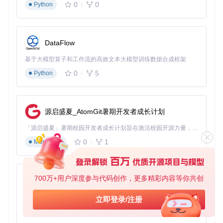
0
0
Python
潜入类游戏代表：《细胞分裂：双重间谍》
适配难点
：夜视仪等特殊效果的宽屏渲染
技术方案
：
DataFlow
修正投影矩阵防止画面拉伸
基于大模型算子和工作流的高效文本大模型训练数据合成框架
调整HUD元素布局，保持关键信息在可视区域
优化光影效果在宽屏模式下的渲染精度
0
5
Python
动作冒险游戏代表：《侠盗猎车手：圣安地列斯》
源启盛夏_AtomGit暑期开发者成长计划
适配难点
：大规模开放世界场景的视距调整
「源启盛夏」暑期校园开发者成长计划旨在激活校园开源力量，通过积分激励、认证扶持、资源倾斜等形式，引导高校组织和开发者完成「入驻 — 建项目 — 做贡献 — 获认证 — 得资源」的完整闭环。无论你是想带领社团入驻平台的组织者，还是希望用代码贡献证明自己的开发者，都能在这里找到属于你的成长路径。
技术方案
：
0
1
Markdown
实现动态视距调整系统
优化远景LOD加载机制
重制标题画面为宽屏比例
700万+用户深度参与代码创作，更多精彩内容等你共创
py-xiaozhi
基于Python的Xiaozhi AI，适用于想要完整Xiaozhi体验而无需拥有专用硬件的用户。
立即登录/注册
跨平台兼容性测试报告
0
1
Python