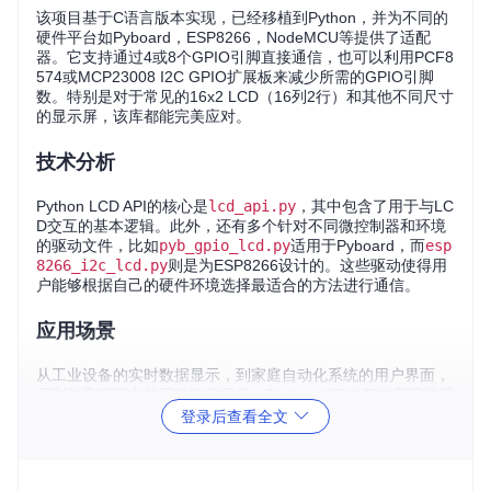
该项目基于C语言版本实现，已经移植到Python，并为不同的
硬件平台如Pyboard，ESP8266，NodeMCU等提供了适配
器。它支持通过4或8个GPIO引脚直接通信，也可以利用PCF8
574或MCP23008 I2C GPIO扩展板来减少所需的GPIO引脚
数。特别是对于常见的16x2 LCD（16列2行）和其他不同尺寸
的显示屏，该库都能完美应对。
技术分析
Python LCD API的核心是
lcd_api.py
，其中包含了用于与LC
D交互的基本逻辑。此外，还有多个针对不同微控制器和环境
的驱动文件，比如
pyb_gpio_lcd.py
适用于Pyboard，而
esp
8266_i2c_lcd.py
则是为ESP8266设计的。这些驱动使得用
户能够根据自己的硬件环境选择最适合的方法进行通信。
应用场景
从工业设备的实时数据显示，到家庭自动化系统的用户界面，
再到教育项目中的互动教学工具，Python LCD API的应用场景
非常广泛。尤其是在嵌入式系统中，它可以轻松集成到你的项
登录后查看全文
目中，帮助你构建具有可视化界面的功能强大的设备。
项目特点