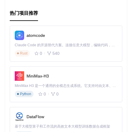
热门项目推荐
atomcode
Claude Code 的开源替代方案。连接任意大模型，编辑代码，运行命令，自动验证 — 全自动执行。用 Rust 构建，极致性能。 ｜ An open-source alternative to Claude Code. Connect any LLM, edit code, run commands, and verify changes — autonomously. Built in Rust for speed. Get Started
0
540
Rust
MiniMax-H3
MiniMax H3 是一个通用的全模态生成系统。它支持对由文本、图像、视频和音频组成的多模态上下文进行统一理解，并能生成分辨率高达 2K、时长可达 15 秒的带原生立体声音频的视频。得益于面向任务泛化的系统设计，H3 在预训练阶段就已具备广泛的多模态上下文理解与生成能力，能够出色地执行复杂的多模态指令。
0
0
Python
DataFlow
基于大模型算子和工作流的高效文本大模型训练数据合成框架