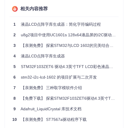
相关内容推荐
跨平台兼容性
：支持Python 3.x和2.7，以及MicroPytho
n，适应多种硬件平台。
简洁API
：易于理解的接口，让你快速上手并开始编写代
1
液晶LCD点阵字库生成器：简化字符编码过程
码。
I2C支持
：通过GPIO扩展板，可以使用仅两个引脚进行通
2
u8g2项目中使用UC1601s 128x64液晶屏的I2C驱动问题解析
信，节省资源。
丰富的示例
：每个驱动文件都配有测试程序，方便用户学
3
【亲测免费】 探索STM32与LCD 1602的完美结合：I2C适配器使用示例
习和调试。
4
液晶LCD点阵字库生成器
总体而言，Python LCD API和I2C LCD库是你进行LCD控制项
目时的理想伙伴，尤其对那些希望以简单方式集成显示器的开
5
STM32F103ZET6 驱动4.3英寸TFT LCD彩色液晶触摸屏例程
发者来说，它将大大提升你的工作效率。立即尝试这个开源项
目，让你的创意借助清晰直观的屏幕呈现出来！
6
stm32-i2c-lcd-1602 的项目扩展与二次开发
7
【亲测免费】 三种取字模软件介绍
8
【免费下载】 探索STM32F103ZET6驱动4.3英寸TFT LCD彩色液晶触摸屏的无限可能
9
Adafruit_LiquidCrystal 库技术文档
10
【亲测免费】 ST7567a驱动程序下载