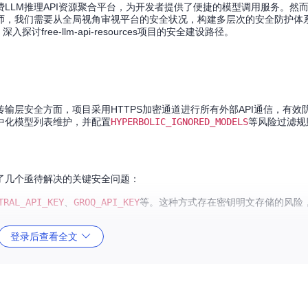
ces作为免费LLM推理API资源聚合平台，为开发者提供了便捷的模型调用服务。
师，我们需要从全局视角审视平台的安全状况，构建多层次的安全防护体
free-llm-api-resources项目的安全建设路径。
安全实践。在传输层安全方面，项目采用HTTPS加密通道进行所有外部API通信，有
中化模型列表维护，并配置
HYPERBOLIC_IGNORED_MODELS
等风险过滤规
。
了几个亟待解决的关键安全问题：
TRAL_API_KEY
、
GROQ_API_KEY
等。这种方式存在密钥明文存储的风险
登录后查看全文
题。缺乏有效的文件验证机制，无法确保传输内容未被篡改，可能导致恶
乏风险分级等问题。模型列表依赖手动维护，存在不安全模型未及时下线
型安全评级体系，无法实施差异化访问控制。