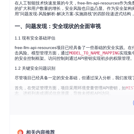
在人工智能技术快速发展的今天，free-llm-api-resour
的扩大和用户数量的增长，安全风险也日益凸显。作为安全架构
用"问题发现-风险解析-解决方案-实施路线"的四阶段递进式结构，深入探讨
一、问题发现：安全现状的全面审视
1.1 现有安全基础评估
free-llm-api-resources项目已经具备了一些基础的
击风险。模型管理方面，通过
MODEL_TO_NAME_MAPPING
实现集
的安全控制框架。访问控制则通过API密钥实现初步的权限管理
1.2 关键安全问题识别
尽管项目已经具备一定的安全基础，但通过深入分析，我们发现
首先，在凭证管理方面，项目采用环境变量管理API密钥，如
MIS
志、进程列表或调试信息泄露，导致未授权API访问。
其次，在数据处理方面，文件上传功能存在完整性校验缺失的问
据污染。
最后，在模型管理方面，存在人工更新延迟、静态限制策略和缺
率等限制参数硬编码于代码，无法动态响应安全事件；未建立模
相关内容推荐