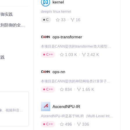
kernel
deepin linux kernel
到防御实践
33
16
C
商曾因员工将A
到防御的全面升级
ops-transformer
导致未授权访问，
本项目是CANN提供的transformer类大模型算子库，实现网络在NPU上加速计算。
1.03 K
2.42 K
C++
实践
上传恶意文件，
ops-nn
意内容的风险。
本项目是CANN提供的神经网络类计算算子库，实现网络在NPU上加速计算。
834
1.65 K
C++
容。然而，由于模
AscendNPU-IR
MiniMax H3 是一个通用的全模态生成系统。它支持对由文本、图像、视频和音频组成的多模态上下文进行统一理解，并能生成分辨率高达 2K、时长可达 15 秒的带原生立体声音频的视频。得益于面向任务泛化的系统设计，H3 在预训练阶段就已具备广泛的多模态上下文理解与生成能力，能够出色地执行复杂的多模态指令。
模型安全威胁。
AscendNPU-IR是基于MLIR（Multi-Level Intermediate Representation）构建的，面向昇腾亲和算子编译时使用的中间表示，提供昇腾完备表达能力，通过编译优化提升昇腾AI处理器计算效率，支持通过生态框架使能昇腾AI处理器与深度调优
496
336
C++