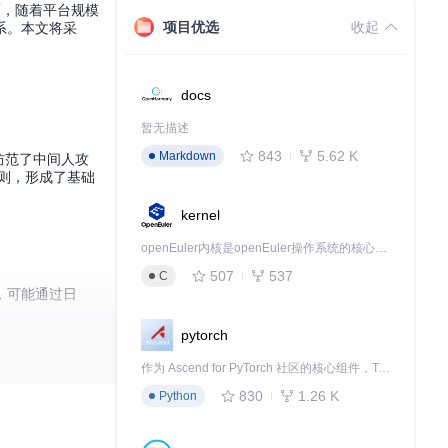
然而，随着平台规模
项目优选
收起
系。本文将采
docs
暂无描述
843
5.62 K
Markdown
效防范了中间人攻
则，形成了基础
kernel
openEuler内核是openEuler操作系统的核心，既是系统性能与稳定性的基石，也是连接处理器、设备与服务的桥梁。
507
537
C
，可能通过日
pytorch
意代码注入或数
作为 Ascend for PyTorch 社区的核心组件，TorchNPU 是昇腾专为 PyTorch 打造的深度学习适配插件，使 PyTorch 框架能够直接调用昇腾 NPU，为开发者提供昇腾 AI 处理器的超强算力。
830
1.26 K
Python
的风险；请求频