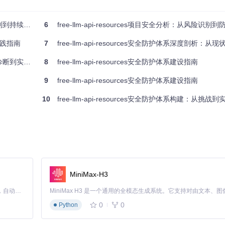
到持续运营
6
free-llm-api-resources项目安全分析：从风险识别
。近年来，因密钥泄露导致的安全事件屡见不鲜。例如，某知名云服务提供
任实践指南
7
free-llm-api-resources安全防护体系深度剖析：从现状
取了大量用户数据。
断到实战落地
8
free-llm-api-resources安全防护体系建设指南
三大威胁：密钥明文存储风险、权限过度集中和静态密钥生命周期。这些问题不仅可能
9
free-llm-api-resources安全防护体系建设指南
10
free-llm-api-resources安全防护体系构建：从挑战到
2023年，某AI模型服务平台因文件上传功能缺乏有效验证，导致攻击者
性。
理流程中缺乏必要的安全控制，如完整性校验、输入验证等，存在数据被篡改或注入恶
年，某开源LLM模型被发现存在严重的安全漏洞，可能被用于生成有害内
MiniMax-H3
影响。
Claude Code 的开源替代方案。连接任意大模型，编辑代码，运行命令，自动验证 — 全自动执行。用 Rust 构建，极致性能。 ｜ An open-source alternative to Claude Code. Connect any LLM, edit code, run commands, and verify changes — autonomously. Built in Rust for speed. Get Started
的人工更新延迟、静态限制策略和缺乏风险分级等问题，使得平台难以应对快速变化的
0
0
Python