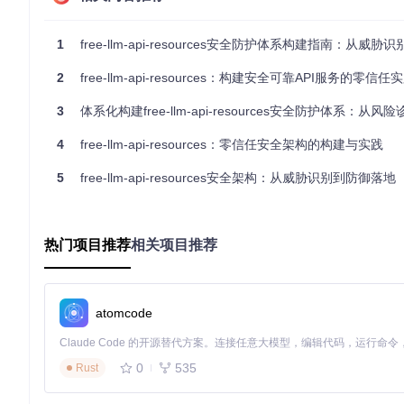
二、风险解析：威胁向量的深度剖析
2.1 凭证管理威胁
1
free-llm-api-resources安全防护体系构建指南：从威胁识别
凭证管理是API安全的第一道防线，也是最容易出现漏洞的环节
2
free-llm-api-resources：构建安全可靠API服务的零信
PI密钥误提交至公共代码仓库，导致攻击者利用该密钥访问并窃
3
体系化构建free-llm-api-resources安全防护体系：从风险诊
在free-llm-api-resources项目中，凭证管理面临
还会在密钥泄露时造成严重的安全后果。
4
free-llm-api-resources：零信任安全架构的构建与实践
2.2 数据处理威胁
5
free-llm-api-resources安全架构：从威胁识别到防御落地
数据处理环节的安全直接关系到平台的可信度和用户数据的保护。
进而获取了服务器控制权。这一事件凸显了数据处理安全的重要
free-llm-api-resources项目在文件上传等数据处
热门项目推荐
相关项目推荐
2.3 模型管理威胁
随着AI模型的快速迭代，模型安全已成为新的安全挑战。2024
atomcode
型更新机制的滞后，该漏洞在发现后未能及时修复，造成了不良
free-llm-api-resources项目在模型管理方面存在
0
535
Rust
三、解决方案：多层次安全防护体系的构建