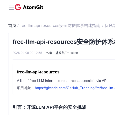
首页
/ free-llm-api-resources安全防护体系构建指南
free-llm-api-resources
2026-04-08 09:12:58
作者：盛欣凯Ernestine
free-llm-api-resources
A list of free LLM inference resources accessible via API.
项目地址：
https://gitcode.com/GitHub_Trending/fre/free-llm
引言：开源LLM API平台的安全挑战