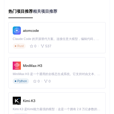
解压下载的驱动文件到本地文件夹
打开设备管理器，右键点击有问题的设备，选择"更新驱动
程序"
热门项目推荐
相关项目推荐
选择"浏览我的计算机以查找驱动程序软件"，点击"浏览"并
选择解压后的驱动文件夹
勾选"包括子文件夹"，点击"下一步"完成安装
atomcode
✅ 验证步骤：安装完成后，在设备属性的"驱动程序"选项卡中
Claude Code 的开源替代方案。连接任意大模型，编辑代码，运行命令，自动验证 — 全自动执行。用 Rust 构建，极致性能。 ｜ An open-source alternative to Claude Code. Connect any LLM, edit code, run commands, and verify changes — autonomously. Built in Rust for speed. Get Started
查看"数字签名程序"是否显示有效签名，重启电脑后测试设备
通信功能。
0
537
Rust
⚠️
重要警告：安装未经数字签名的驱动可能导致系统不稳定或
安全风险，建议仅从官方渠道获取驱动程序。
MiniMax-H3
如何评估替代方案：功能矩阵对比
MiniMax H3 是一个通用的全模态生成系统。它支持对由文本、图像、视频和音频组成的多模态上下文进行统一理解，并能生成分辨率高达 2K、时长可达 15 秒的带原生立体声音频的视频。得益于面向任务泛化的系统设计，H3 在预训练阶段就已具备广泛的多模态上下文理解与生成能力，能够出色地执行复杂的多模态指令。
0
0
特性
官方驱动
通用驱动包
第三方驱动工具
Python
系统支持
特定版本
多版本兼容
全版本支持
数字签名
有
部分有
部分有
Kimi-K3
自动更新
支持
不支持
支持
Kimi K3 是Kimi能力最强的模型：这是一个拥有 2.8 万亿参数的混合专家（MoE）模型，具备原生视觉理解能力，并支持 100 万 token 的上下文窗口。
硬件兼容性
有限
广泛
广泛