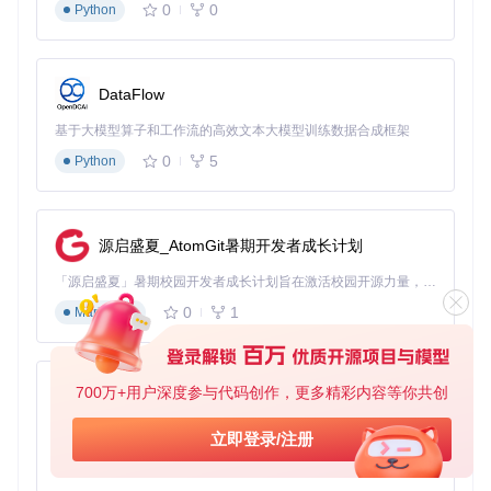
0
0
Python
技术支持
官方
社区
第三方
安装复杂度
中等
简单
简单
💡 专家提示：对于需要长期稳定使用的专业用户，建议优先选
DataFlow
择官方驱动；而对于多设备多系统环境，第三方驱动工具可能
基于大模型算子和工作流的高效文本大模型训练数据合成框架
是更高效的选择。
0
5
Python
如何建立长效维护机制：保障设备持续稳定运行
系统还原点设置
按下Win+R键，输入"sysdm.cpl"打开系统属性
源启盛夏_AtomGit暑期开发者成长计划
切换到"系统保护"选项卡，选择系统所在的磁盘
「源启盛夏」暑期校园开发者成长计划旨在激活校园开源力量，通过积分激励、认证扶持、资源倾斜等形式，引导高校组织和开发者完成「入驻 — 建项目 — 做贡献 — 获认证 — 得资源」的完整闭环。无论你是想带领社团入驻平台的组织者，还是希望用代码贡献证明自己的开发者，都能在这里找到属于你的成长路径。
点击"配置"，选择"启用系统保护"，设置磁盘空间使用量
点击"创建"，输入还原点名称（如"USB驱动正常工作
0
1
Markdown
点"），点击"创建"
驱动签名验证
按下Win+R键，输入"gpedit.msc"打开组策略编辑器
导航至"计算机配置→管理模板→系统→驱动程序安装"
700万+用户深度参与代码创作，更多精彩内容等你共创
py-xiaozhi
双击"设备驱动程序的代码签名"，选择"已启用"
在"选项"中选择"阻止未签名的驱动程序"，点击"确定"
基于Python的Xiaozhi AI，适用于想要完整Xiaozhi体验而无需拥有专用硬件的用户。
立即登录/注册
定期维护计划
0
1
Python
gantt
