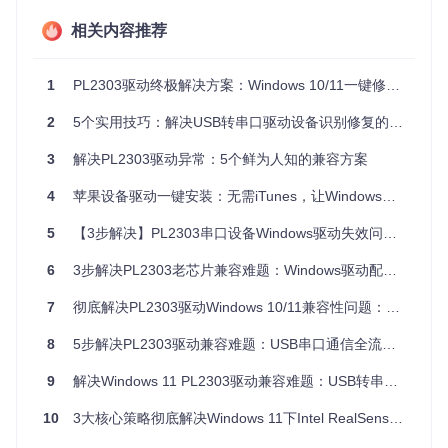
常表示驱动与系统不兼容，而"Windows无法验证此设备的数
相关内容推荐
字签名"则提示驱动签名问题。
如何应用进阶解决方案：两种高效修复方法
1
PL2303驱动终极解决方案：Windows 10/11一键修复指南
方法一：驱动回滚与兼容性模式设置
2
5个实用技巧：解决USB转串口驱动设备识别修复的终极方案
打开设备管理器，找到有问题的USB转串口设备
右键点击选择"属性"，切换到"驱动程序"选项卡
3
解决PL2303驱动异常：5个鲜为人知的兼容方案
点击"回退驱动程序"，选择一个之前可用的版本（若灰色
则表示无备份版本）
4
苹果设备驱动一键安装：无需iTunes，让Windows完美识别iPhone
若回退选项不可用，点击"更新驱动程序"，选择"浏览我的
计算机以查找驱动程序软件"
5
【3步解决】PL2303串口设备Windows驱动失效问题：让老旧硬件重获新生
选择"让我从计算机上的可用驱动程序列表中选取"，勾
6
选"显示兼容硬件"
3步解决PL2303老芯片兼容难题：Windows驱动配置完整方案
选择一个旧版本驱动，点击"下一步"完成安装
7
彻底解决PL2303驱动Windows 10/11兼容性问题：3大方案让USB转串口设备恢复工作
✅ 验证步骤：安装完成后，断开并重新连接设备，检查设备管
理器中是否仍有错误提示，尝试使用串口通信软件发送测试数
8
5步解决PL2303驱动兼容难题：USB串口通信全流程实战指南
据。
9
解决Windows 11 PL2303驱动兼容难题：USB转串口设备识别失败的3个进阶方案
方法二：手动安装经过数字签名的驱动
从设备制造商官方网站下载适用于Windows 11的最新驱动
10
3大核心策略彻底解决Windows 11下Intel RealSense设备识别失败问题
（注意选择带数字签名的版本）