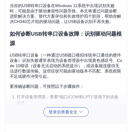
当你的USB转串口设备在Windows 11系统中出现识别失败
时，可能是由于驱动兼容性问题导致。本文将通过问题诊断、
进阶解决方案、替代方案评估和长效维护四个阶段，帮助你解
决CH340芯片组的驱动问题，让USB设备识别不再失败。
如何诊断USB转串口设备故障：识别驱动问题根
源
USB转串口设备（一种通过USB接口模拟传统串口通信的硬件
设备）识别失败通常表现为设备管理器中出现黄色感叹号、Co
de 10错误（设备无法启动的系统提示），或设备能连接但无
法进行数据传输。这些症状可能由驱动版本不匹配、系统权限
不足或硬件冲突引起。
要准确诊断问题，可按照以下步骤操作：
打开设备管理器，查看"端口(COM和LPT)"选项下的设备
状态
右键点击有问题的设备，选择"属性"，查看"常规"选项卡中
登录后查看全文
的错误代码
在"驱动程序"选项卡中记录当前驱动版本和数字签名信息
💡 专家提示：设备管理器中出现"该设备无法启动(代码10)"通