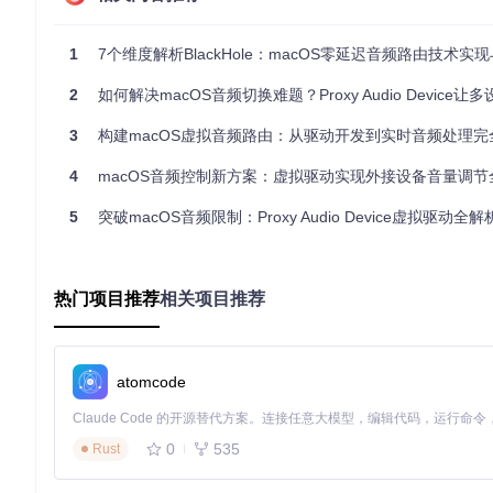
备。这种设计使得系统识别到的是一个标准音频设备，而实际音
1
7个维度解析BlackHole：macOS零延迟音频路由技术实现与
图：虚拟音频驱动架构示意图，展示了音频数据从应用程序到物
2
如何解决macOS音频切换难题？Proxy Audio Device让多设
🔧 实战配置教程：从零开始部署虚拟音频驱动
3
构建macOS虚拟音频路由：从驱动开发到实时音频处理完
新手入门：3步快速部署
4
macOS音频控制新方案：虚拟驱动实现外接设备音量调节
🔴
重点步骤1：获取源代码
5
突破macOS音频限制：Proxy Audio Device虚拟驱动全解
首先，克隆项目仓库到你的本地环境：
git 
clone
热门项目推荐
相关项目推荐
cd
🔴
重点步骤2：编译驱动
atomcode
使用Xcode编译项目，生成驱动文件：
0
535
Rust