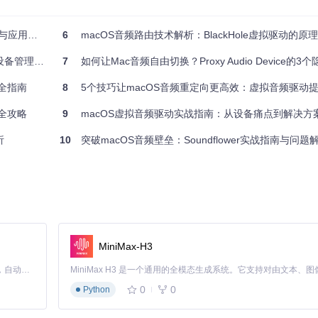
频数据则被巧妙地重定向到你指定的输出设备。
应用指南
6
macOS音频路由技术解析：BlackHole虚拟驱动的
理设备的流转过程，蓝色箭头表示数据流向，喇叭图标代表音频输出。
备管理变简单
7
如何让Mac音频自由切换？Proxy Audio Device的3
全指南
8
5个技巧让macOS音频重定向更高效：虚拟音频驱动提升多
全攻略
9
macOS虚拟音频驱动实战指南：从设备痛点到解决方
析
10
突破macOS音频壁垒：Soundflower实战指南与问题
MiniMax-H3
Claude Code 的开源替代方案。连接任意大模型，编辑代码，运行命令，自动验证 — 全自动执行。用 Rust 构建，极致性能。 ｜ An open-source alternative to Claude Code. Connect any LLM, edit code, run commands, and verify changes — autonomously. Built in Rust for speed. Get Started
0
0
Python