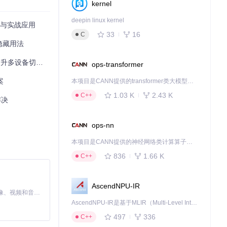
kernel
deepin linux kernel
原理与实战应用
33
16
C
个隐藏用法
设备切换体验
ops-transformer
案
本项目是CANN提供的transformer类大模型算子库，实现网络在NPU上加速计算。
1.03 K
2.43 K
C++
解决
ops-nn
本项目是CANN提供的神经网络类计算算子库，实现网络在NPU上加速计算。
836
1.66 K
C++
AscendNPU-IR
MiniMax H3 是一个通用的全模态生成系统。它支持对由文本、图像、视频和音频组成的多模态上下文进行统一理解，并能生成分辨率高达 2K、时长可达 15 秒的带原生立体声音频的视频。得益于面向任务泛化的系统设计，H3 在预训练阶段就已具备广泛的多模态上下文理解与生成能力，能够出色地执行复杂的多模态指令。
AscendNPU-IR是基于MLIR（Multi-Level Intermediate Representation）构建的，面向昇腾亲和算子编译时使用的中间表示，提供昇腾完备表达能力，通过编译优化提升昇腾AI处理器计算效率，支持通过生态框架使能昇腾AI处理器与深度调优
497
336
C++