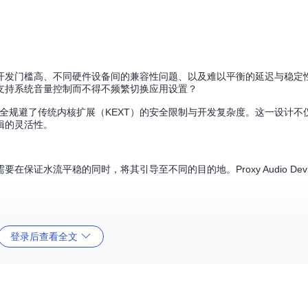
开发门槛高、不同硬件设备间的兼容性问题、以及难以平衡的延迟与稳定
支持系统音量控制而不得不频繁切换应用设置？
"架构，完全规避了传统内核扩展（KEXT）的安全限制与开发复杂度。这一设计不
辑的灵活性。
证水流平稳的同时，将其引导至不同的目的地。Proxy Audio Dev
水库来调节水流，Proxy Audio Device采用环形缓冲区（AudioR
登录后查看全文
认配置88200帧@44.1kHz采样率），有效解决了不同设备间的数据流
类则扮演了"智能分流站"的角色。它模拟标准音频设备行为，同时将音频流透明转发