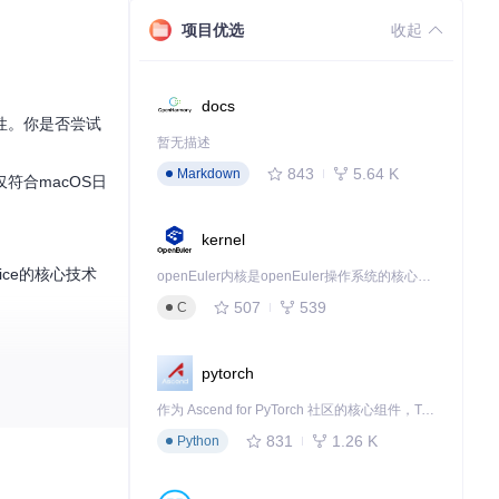
项目优选
收起
docs
性。你是否尝试
暂无描述
843
5.64 K
Markdown
仅符合macOS日
kernel
ice的核心技术
openEuler内核是openEuler操作系统的核心，既是系统性能与稳定性的基石，也是连接处理器、设备与服务的桥梁。
507
539
C
ingBuffe
pytorch
速差异问题，避免
作为 Ascend for PyTorch 社区的核心组件，TorchNPU 是昇腾专为 PyTorch 打造的深度学习适配插件，使 PyTorch 框架能够直接调用昇腾 NPU，为开发者提供昇腾 AI 处理器的超强算力。
831
1.26 K
Python
至目标物理设