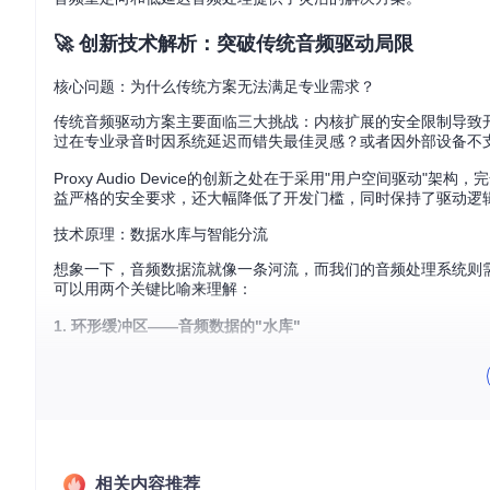
🚀 创新技术解析：突破传统音频驱动局限
核心问题：为什么传统方案无法满足专业需求？
传统音频驱动方案主要面临三大挑战：内核扩展的安全限制导致
过在专业录音时因系统延迟而错失最佳灵感？或者因外部设备不
Proxy Audio Device的创新之处在于采用"用户空间驱动
益严格的安全要求，还大幅降低了开发门槛，同时保持了驱动逻
技术原理：数据水库与智能分流
想象一下，音频数据流就像一条河流，而我们的音频处理系统则需要在保
可以用两个关键比喻来理解：
1. 环形缓冲区——音频数据的"水库"
音频处理中最关键的挑战之一是如何处理数据流速不匹配的问题。就像河流需要
r）作为数据中转枢纽。这个"水库"能够存储约2秒的音频数据（默
了音频卡顿或爆音。
2. 虚拟设备抽象——音频流的"智能分流站"
如果说环形缓冲区是"水库"，那么ProxyAudioDevice
相关内容推荐