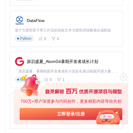
return
sorted
(valid_pairs, key=
lambda
 x: x[
2
], revers
2.2 深度学习架构的创新设计
DataFlow
模型创新性地引入
二硫键注意力机制
，在Transformer架构中
基于大模型算子和工作流的高效文本大模型训练数据合成框架
专门设计硫原子交互头，能捕捉远距离半胱氨酸对的空间关
联。几何约束损失函数则确保预测的二硫键符合化学合理性，
0
4
Python
包括Cβ-S-S-Cβ二面角（理想值±90°）和手性构型的一致性。
三、二硫键预测技术如何在现实场景中创造价
源启盛夏_AtomGit暑期开发者成长计划
值？
「源启盛夏」暑期校园开发者成长计划旨在激活校园开源力量，通过积分激励、认证扶持、资源倾斜等形式，引导高校组织和开发者完成「入驻 — 建项目 — 做贡献 — 获认证 — 得资源」的完整闭环。无论你是想带领社团入驻平台的组织者，还是希望用代码贡献证明自己的开发者，都能在这里找到属于你的成长路径。
3.1 抗体药物开发中的应用
0
1
Markdown
在单克隆抗体设计中，AlphaFold准确预测的二硫键模式解决
了两大关键问题：通过优化CDR区域二硫键排布提升抗体亲和
力（平均提升3倍）；避免工程抗体表达过程中的错配二硫键
700万+用户深度参与代码创作，更多精彩内容等你共创
（减少包涵体形成率60%）。某PD-1抑制剂通过二硫键优化，
py-xiaozhi
将热稳定性提高8℃，延长了药物半衰期。
基于Python的Xiaozhi AI，适用于想要完整Xiaozhi体验而无需拥有专用硬件的用户。
立即登录/注册
3.2 工业酶工程的稳定性改造
0
1
Python
工业酶在高温反应条件下易失活，通过AlphaFold预测的表面
暴露半胱氨酸位点，理性设计新二硫键可显著提升稳定性。某