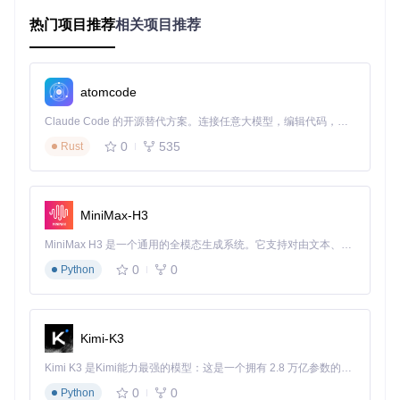
二、AlphaFold如何破解二硫键预测的技术难
热门项目推荐
相关项目推荐
题？
2.1 多维度特征整合的预测框架
atomcode
AlphaFold采用"进化信息+物理约束"的双引擎驱动模式：通过
多序列比对（MSA）挖掘共进化半胱氨酸对的遗传信号，同时
Claude Code 的开源替代方案。连接任意大模型，编辑代码，运行命令，自动验证 — 全自动执行。用 Rust 构建，极致性能。 ｜ An open-source alternative to Claude Code. Connect any LLM, edit code, run commands, and verify changes — autonomously. Built in Rust for speed. Get Started
整合基于量子化学计算的硫原子距离约束（理想键长2.0-2.1
Å）。这种组合策略使预测准确率较传统方法提升13.8%，将
0
535
Rust
距离误差控制在0.15Å以内。
def
predict_disulfide_bonds
(
sequence, msa_data, template_
MiniMax-H3
"""AlphaFold二硫键预测核心函数（简化版）"""
# 1. 识别潜在半胱氨酸位点
MiniMax H3 是一个通用的全模态生成系统。它支持对由文本、图像、视频和音频组成的多模态上下文进行统一理解，并能生成分辨率高达 2K、时长可达 15 秒的带原生立体声音频的视频。得益于面向任务泛化的系统设计，H3 在预训练阶段就已具备广泛的多模态上下文理解与生成能力，能够出色地执行复杂的多模态指令。
    cysteine_indices = [i 
for
 i, aa 
in
enumerate
(sequence
0
0
Python
# 2. 计算进化耦合分数
    coupling_scores = compute_evolutionary_coupling(msa_da
# 3. 应用物理约束过滤
Kimi-K3
    valid_pairs = []

for
 i, j 
in
 candidate_pairs(coupling_scores):

Kimi K3 是Kimi能力最强的模型：这是一个拥有 2.8 万亿参数的混合专家（MoE）模型，具备原生视觉理解能力，并支持 100 万 token 的上下文窗口。
if
 calculate_sulfur_distance(i, j, template_struc
0
0
Python
            valid_pairs.append((i, j, coupling_scores[i][j