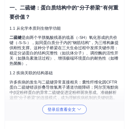
一、二硫键：蛋白质结构中的"分子桥梁"有何重
要价值？
1.1 从化学本质到生物学功能
二硫键
是由两个半胱氨酸残基的巯基（-SH）氧化形成的共价
键（-S-S-），如同蛋白质分子内的"钢筋结构"，为三维构象提
供刚性支撑。这种分子桥梁在三大生命过程中发挥关键作用：
稳定分泌蛋白的结构完整性（如抗体分子）、调控酶的活性开
关（如胰岛素激活过程）、增强极端环境蛋白的耐热性（如嗜
热菌酶）。
1.2 疾病关联的结构基础
许多疾病的发生与二硫键异常直接相关：囊性纤维化因CFTR
蛋白二硫键错误折叠导致氯离子通道功能障碍；阿尔茨海默病
中β淀粉样蛋白的异常二硫键促进淀粉样斑块形成。准确解析
这些"分子桥梁"的连接模式，成为理解疾病机制的关键钥匙。
登录后查看全文
图1：AlphaFold预测结构（蓝色）与实验结果（绿色）的对比
展示，GDT评分越高表示结构相似度越好