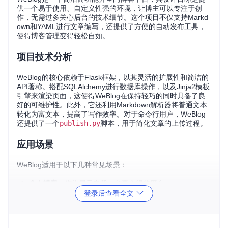
供一个易于使用、自定义性强的环境，让博主可以专注于创
作，无需过多关心后台的技术细节。这个项目不仅支持Markd
own和YAML进行文章编写，还提供了方便的自动发布工具，
使得博客管理变得轻松自如。
项目技术分析
WeBlog的核心依赖于Flask框架，以其灵活的扩展性和简洁的
API著称。搭配SQLAlchemy进行数据库操作，以及Jinja2模板
引擎来渲染页面，这使得WeBlog在保持轻巧的同时具备了良
好的可维护性。此外，它还利用Markdown解析器将普通文本
转化为富文本，提高了写作效率。对于命令行用户，WeBlog
还提供了一个
publish.py
脚本，用于简化文章的上传过程。
应用场景
WeBlog适用于以下几种常见场景：
个人博客
：作为展示自我、分享心得的平台。
登录后查看全文
团队日志
：团队成员可以发布项目进展和技术分享。
教育平台
：教师发布教学资料，学生进行学习交流。
知识库
：整理和存储专业知识点，便于查找和共享。