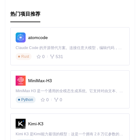
热门项目推荐
atomcode
Claude Code 的开源替代方案。连接任意大模型，编辑代码，运行命令，自动验证 — 全自动执行。用 Rust 构建，极致性能。 ｜ An open-source alternative to Claude Code. Connect any LLM, edit code, run commands, and verify changes — autonomously. Built in Rust for speed. Get Started
0
531
Rust
MiniMax-H3
MiniMax H3 是一个通用的全模态生成系统。它支持对由文本、图像、视频和音频组成的多模态上下文进行统一理解，并能生成分辨率高达 2K、时长可达 15 秒的带原生立体声音频的视频。得益于面向任务泛化的系统设计，H3 在预训练阶段就已具备广泛的多模态上下文理解与生成能力，能够出色地执行复杂的多模态指令。
0
0
Python
Kimi-K3
Kimi K3 是Kimi能力最强的模型：这是一个拥有 2.8 万亿参数的混合专家（MoE）模型，具备原生视觉理解能力，并支持 100 万 token 的上下文窗口。