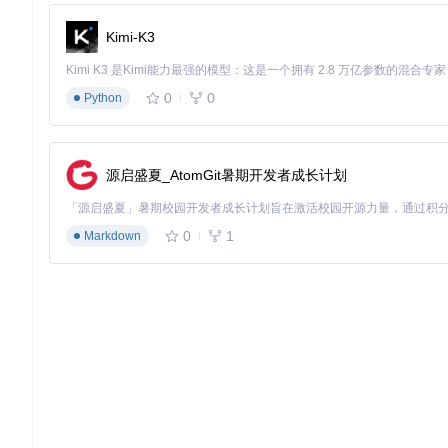
实测数据
：
Kimi-K3
战斗成功率：97.3%（样本量1000次）
平均耗时降低：78%（对比手动操作）
0
0
Python
资源获取效率提升：32%
图：MAA自动战斗界面，显示实时战斗步骤与状态监控
源启盛夏_AtomGit暑期开发者成长计划
2.1.2 基建智能管理
技术原理
：基于0-1规划的干员分配算法，结合设施效率模型与
0
1
Markdown
核心参数配置
：
{
"infrast"
:
{
"mode"
:
"efficiency"
,
"priority"
:
[
"trade"
,
"manufacture"
,
"power"
]
,
"trust_mode"
:
true
}
}