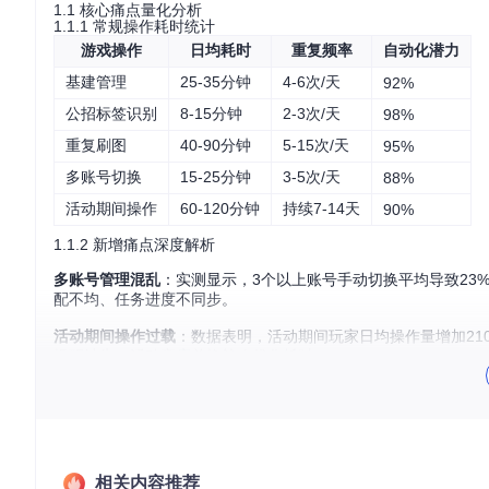
1.1 核心痛点量化分析
1.1.1 常规操作耗时统计
游戏操作
日均耗时
重复频率
自动化潜力
基建管理
25-35分钟
4-6次/天
92%
公招标签识别
8-15分钟
2-3次/天
98%
重复刷图
40-90分钟
5-15次/天
95%
多账号切换
15-25分钟
3-5次/天
88%
活动期间操作
60-120分钟
持续7-14天
90%
1.1.2 新增痛点深度解析
多账号管理混乱
：实测显示，3个以上账号手动切换平均导致23
配不均、任务进度不同步。
活动期间操作过载
：数据表明，活动期间玩家日均操作量增加21
提醒缺失、活动商店兑换策略优化耗时。
1.2 传统解决方案的局限性
传统手动操作模式在以下方面存在显著不足：
时间成本：日均消耗2.5-4小时在机械操作上
相关内容推荐
效率损失：人为计算误差导致基建效率降低15-20%