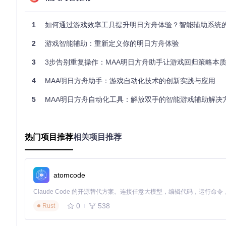
资源浪费：公招标签组合错误率高达37%
体验下降：重复操作导致玩家留存率降低22%
1
如何通过游戏效率工具提升明日方舟体验？智能辅助系统的全方位
二、解决方案：MAA核心功能技术原理与实测效
2
游戏智能辅助：重新定义你的明日方舟体验
2.1 核心自动化模块
3
3步告别重复操作：MAA明日方舟助手让游戏回归策略本
2.1.1 智能战斗系统
4
MAA明日方舟助手：游戏自动化技术的创新实践与应用
技术原理
：基于模板匹配与OCR识别的混合决策系统，采用多
5
MAA明日方舟自动化工具：解放双手的智能游戏辅助解决
操作流程
：
graph TD

    A[选择关卡与次数] --> B[图像识别战场环境]

热门项目推荐
相关项目推荐
    B --> C[动态部署干员序列]

    C --> D[实时技能释放判断]

    D --> E[战斗状态监控]

    E --> F{战斗结束?}

atomcode
    F -->|是| G[领取奖励]

    F -->|否| D

    G --> H{次数完成?}

0
538
Rust
    H -->|是| I[任务结束]
