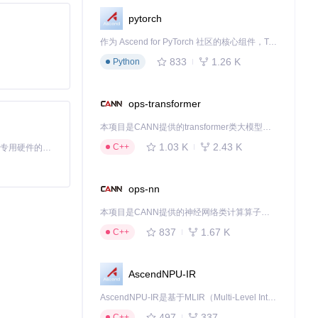
pytorch
作为 Ascend for PyTorch 社区的核心组件，TorchNPU 是昇腾专为 PyTorch 打造的深度学习适配插件，使 PyTorch 框架能够直接调用昇腾 NPU，为开发者提供昇腾 AI 处理器的超强算力。
833
1.26 K
Python
ops-transformer
本项目是CANN提供的transformer类大模型算子库，实现网络在NPU上加速计算。
1.03 K
2.43 K
C++
基于Python的Xiaozhi AI，适用于想要完整Xiaozhi体验而无需拥有专用硬件的用户。
ops-nn
本项目是CANN提供的神经网络类计算算子库，实现网络在NPU上加速计算。
837
1.67 K
C++
AscendNPU-IR
AscendNPU-IR是基于MLIR（Multi-Level Intermediate Representation）构建的，面向昇腾亲和算子编译时使用的中间表示，提供昇腾完备表达能力，通过编译优化提升昇腾AI处理器计算效率，支持通过生态框架使能昇腾AI处理器与深度调优
497
337
C++