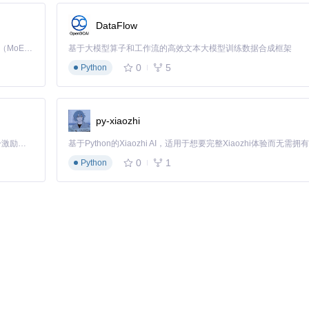
DataFlow
Kimi K3 是Kimi能力最强的模型：这是一个拥有 2.8 万亿参数的混合专家（MoE）模型，具备原生视觉理解能力，并支持 100 万 token 的上下文窗口。
基于大模型算子和工作流的高效文本大模型训练数据合成框架
0
5
Python
py-xiaozhi
「源启盛夏」暑期校园开发者成长计划旨在激活校园开源力量，通过积分激励、认证扶持、资源倾斜等形式，引导高校组织和开发者完成「入驻 — 建项目 — 做贡献 — 获认证 — 得资源」的完整闭环。无论你是想带领社团入驻平台的组织者，还是希望用代码贡献证明自己的开发者，都能在这里找到属于你的成长路径。
干员技能权重系统。
0
1
Python