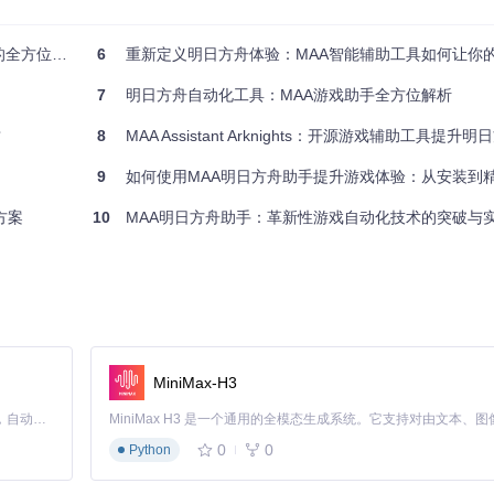
解决方案
6
重新定义明日方舟体验：MAA智能辅助工具如何让你的游戏效
果
7
明日方舟自动化工具：MAA游戏助手全方位解析
质
8
MAA Assistant Arknights：开源游戏辅助工具提升明
9
如何使用MAA明日方舟助手提升游戏体验：从安装到
层级图像特征提取算法，结合动态战斗流程控制。
方案
10
MAA明日方舟助手：革新性游戏自动化技术的突破与
MiniMax-H3
Claude Code 的开源替代方案。连接任意大模型，编辑代码，运行命令，自动验证 — 全自动执行。用 Rust 构建，极致性能。 ｜ An open-source alternative to Claude Code. Connect any LLM, edit code, run commands, and verify changes — autonomously. Built in Rust for speed. Get Started
0
0
Python