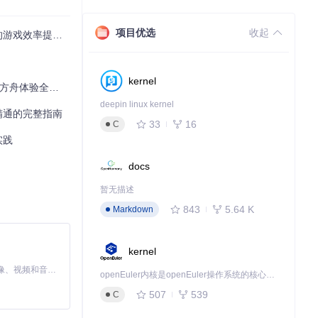
项目优选
收起
率提升300%
kernel
日方舟体验全指南
deepin linux kernel
精通的完整指南
33
16
C
实践
docs
暂无描述
843
5.64 K
Markdown
kernel
MiniMax H3 是一个通用的全模态生成系统。它支持对由文本、图像、视频和音频组成的多模态上下文进行统一理解，并能生成分辨率高达 2K、时长可达 15 秒的带原生立体声音频的视频。得益于面向任务泛化的系统设计，H3 在预训练阶段就已具备广泛的多模态上下文理解与生成能力，能够出色地执行复杂的多模态指令。
openEuler内核是openEuler操作系统的核心，既是系统性能与稳定性的基石，也是连接处理器、设备与服务的桥梁。
507
539
C