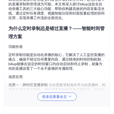
的直播录制和管理成为可能。本文将深入探讨biliup这款全自
动录播工具的三大核心功能，帮助你构建高效的内容采集流水
线。通过定时任务调度、视频智能分段和封面批量处理的协同
应用，实现录播工作流的全面优化。
为什么定时录制总是错过直播？——智能时间管
理方案
功能价值
定时录制功能是自动化录播的核心，它解决了人工监控直播的
痛点，确保不错过任何重要内容。通过精准的时间控制机制，
biliup能够在设定的时间窗口内自动启动和停止录制，就像为
你的直播设置了一个永不疲倦的专属助理。
场景应用
场景一：跨时区直播录制
当你需要录制海外平台的直播时，时
差往往成为最大障碍。通过设置目标时区的开播时间，系统会
自动转换为本地时间执行录制任务，让你无需熬夜即可捕获全
登录后查看全文
球精彩内容。
场景二：多平台主播跟踪
对于需要同时关注多个平台多位主播
的用户，定时录制功能可以按优先级排列录制任务，智能协调