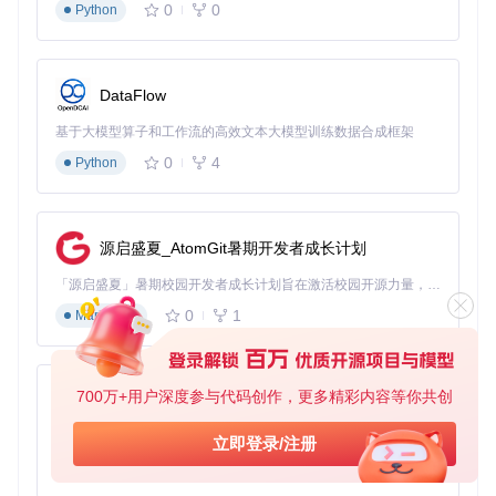
0
0
Python
场景应用
场景一：学术讲座归档
将持续数小时的学术讲座按章节自动分
段，保留每个主题的完整内容，方便后续检索和学习。
DataFlow
场景二：游戏直播精华提取
通过设置"精彩时刻"检测规则，自
基于大模型算子和工作流的高效文本大模型训练数据合成框架
动将游戏直播分割为多个高光片段，减少后期剪辑工作量。
0
4
Python
场景三：大型活动分章节
对于马拉松式的直播活动，按时间节
点或议程自动分段，确保每个环节内容独立完整。
实战配置
源启盛夏_AtomGit暑期开发者成长计划
基础配置步骤：
「源启盛夏」暑期校园开发者成长计划旨在激活校园开源力量，通过积分激励、认证扶持、资源倾斜等形式，引导高校组织和开发者完成「入驻 — 建项目 — 做贡献 — 获认证 — 得资源」的完整闭环。无论你是想带领社团入驻平台的组织者，还是希望用代码贡献证明自己的开发者，都能在这里找到属于你的成长路径。
条件：在录制设置中启用"自动分P"选项
0
1
Markdown
操作：选择分段模式（按时长/按大小/按内容）并设置阈值
预期结果：系统在录制过程中自动创建分段标记，完成后
生成多个视频文件
700万+用户深度参与代码创作，更多精彩内容等你共创
py-xiaozhi
高级参数调优：
基于Python的Xiaozhi AI，适用于想要完整Xiaozhi体验而无需拥有专用硬件的用户。
立即登录/注册
# 自动分P配置示例

0
1
Python
[segment]
