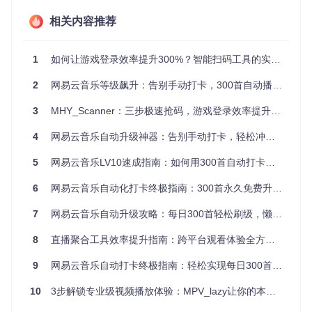
资源分配，确保重要直播优先录制。
相关内容推荐
场景三：突发直播应急处理
当主播临时加播时，通过快速设
置"即时+延迟"的录制模式，可以在不中断现有任务的情况下，
灵活插入新的录制计划。
1
如何让游戏登录效率提升300%？智能扫码工具的实战指南
实战配置
2
网易云音乐等级飙升：告别手动打卡，300首自动播放实现LV10快速升级
基础配置步骤：
3
MHY_Scanner：三步极速抢码，游戏登录效率提升300%
条件：进入直播管理界面，点击"新建录制任务"
4
网易云音乐自动升级神器：告别手动打卡，轻松冲击LV10
操作：在时间设置区域，选择"定时录制"选项
预期结果：时间选择器弹出，默认显示当前时间+2小时至
5
网易云音乐LV10速成指南：如何用300首自动打卡实现永久免费升级
+15天的可选范围
6
网易云音乐自动化打卡终极指南：300首永久免费升级LV10
高级参数调优：
7
网易云音乐自动升级攻略：每日300首轻松刷级，懒人必备神器
# 定时任务配置示例

[schedule]

8
直播聚合工具效率提升指南：跨平台观看体验全方位优化
start_time = "2023-10-15 20:00:00"  # 录制开始时间

end_time = "2023-10-15 22:30:00"    # 录制结束时间

9
网易云音乐自动打卡终极指南：轻松实现每日300首听歌升级
timezone = "Asia/Shanghai"          # 时区设置

retry_count = 3                     # 失败重试次数

10
3步解锁专业级视频播放体验：MPV_lazy让你的本地播放器性能飙升