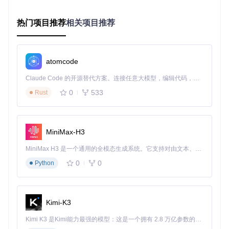
热门项目推荐
相关项目推荐
图1：biliup亮色主题下的定时录制配置界面，显示直播管理面
板和任务设置区域
专家技巧
atomcode
💡 网络不稳定时，建议设置15-30分钟的缓冲时间，避免因连
接延迟导致录制不完整 💡 对于固定时段的直播，使用"每周重
Claude Code 的开源替代方案。连接任意大模型，编辑代码，运行命令，自动验证 — 全自动执行。用 Rust 构建，极致性能。 ｜ An open-source alternative to Claude Code. Connect any LLM, edit code, run commands, and verify changes — autonomously. Built in Rust for speed. Get Started
复"功能创建周期性任务，减少重复配置工作 💡 重要直播可设
0
533
置双重保险机制：同时启用定时录制和开播检测功能
Rust
功能评分卡
易用性：★★★★☆
适用场景：★★★★★
MiniMax-H3
资源消耗：★★☆☆☆
MiniMax H3 是一个通用的全模态生成系统。它支持对由文本、图像、视频和音频组成的多模态上下文进行统一理解，并能生成分辨率高达 2K、时长可达 15 秒的带原生立体声音频的视频。得益于面向任务泛化的系统设计，H3 在预训练阶段就已具备广泛的多模态上下文理解与生成能力，能够出色地执行复杂的多模态指令。
长视频如何自动分段？——智能分P解决方案
0
0
Python
功能价值
自动分P功能解决了长视频管理的难题，通过智能分段算法，
Kimi-K3
将冗长的录播内容分割成逻辑清晰的小节。这不仅方便观众观
看，也优化了存储和传输效率，就像将一整部电影自动剪辑成
Kimi K3 是Kimi能力最强的模型：这是一个拥有 2.8 万亿参数的混合专家（MoE）模型，具备原生视觉理解能力，并支持 100 万 token 的上下文窗口。
系列剧集。