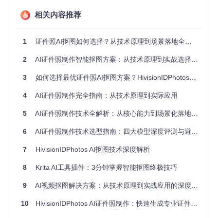
精度。
相关内容推荐
ModNet Photographic Portrait Matting
：专业级人像抠
图模型，采用多尺度特征融合技术。工作方式如同"专业修
图师"，特别擅长处理头发丝等精细细节，边缘过渡自然。
1
证件照AI抠图如何选择？从技术原理到场景落地全攻略
RMBG-1.4模型
：通用背景移除模型，采用U-Net架构的改
2
AI证件照制作智能抠图方案：从技术原理到实战选择指南
进版本。它像一台"背景吸尘器"，能够彻底清除各种复杂
3
背景，支持1024x1024高分辨率图像处理。
如何选择最优证件照AI抠图方案？HivisionIDPhotos技术选型与实践指南
BirefNet-v1-Lite模型
：轻量化双向细化网络，采用注意
4
AI证件照制作完全指南：从技术原理到实际应用
力机制和特征金字塔结构。它就像一位"快速速写艺术
5
AI证件照制作技术全解析：从核心能力到场景化落地实践
家"，能够在保持不错精度的同时实现实时处理。
6
AI证件照制作技术选型指南：四大模型深度评测与避坑策略
图：HivisionIDPhotos的人脸检测与抠图模型选择界面，支持
7
HivisionIDPhotos AI抠图技术深度解析
多种检测和抠图算法组合
8
Krita AI工具插件：3分钟掌握智能抠图终极技巧
场景适配：从需求到技术的精准匹配
9
AI视频抠图解决方案：从技术原理到实战应用的深度探索
不同场景下的模型选择决策
10
HivisionIDPhotos AI证件照制作：快速生成专业证件照的完整指南
选择合适的抠图模型需要考虑多个因素：图像质量要求、处理