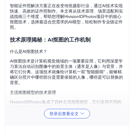
智能证件照解决方案正在改变传统摄影行业，通过AI技术实现
快速、高效的证件照制作。本文将从技术原理、场景适配和实
战指南三个维度，帮助您理解HivisionIDPhotos项目中的核心
抠图技术，选择最适合您需求的AI模型，轻松制作专业级证件
照。
技术原理揭秘：AI抠图的工作机制
什么是AI抠图技术？
AI抠图技术是计算机视觉领域的一项重要应用，它利用深度学
习算法自动识别图像中的前景主体（通常是人像）与背景，并
将它们分离。这项技术就像给计算机一双"智能眼睛"，能够精
确区分照片中哪些部分是需要保留的人像，哪些是可以替换的
背景。
主流抠图模型的技术原理
HivisionIDPhotos集成了四种主流抠图模型，它们采用不同的
技术路径实现人像分离：
登录后查看全文
Hivision ModNet模型
：项目自研优化版本，采用编码器-
解码器架构，针对证件照场景专门调优。原理类似于"智能
橡皮擦"，先整体识别再精细调整边缘，平衡了处理速度和