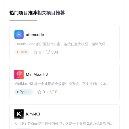
速度、硬件条件和具体应用场景。以下是基于实际需求的模型
选择指南：
热门项目推荐
相关项目推荐
1. 日常证件照制作（平衡需求）
推荐模型
：Hivision ModNet
性能基准
：处理速度约0.8秒/张（1080p图像），边缘精度9
atomcode
2%
适用场景
：求职简历、学生证、普通证件等日常需求
Claude Code 的开源替代方案。连接任意大模型，编辑代码，运行命令，自动验证 — 全自动执行。用 Rust 构建，极致性能。 ｜ An open-source alternative to Claude Code. Connect any LLM, edit code, run commands, and verify changes — autonomously. Built in Rust for speed. Get Started
优势
：无需高端硬件，普通电脑即可流畅运行
局限
：极端复杂背景下可能出现轻微边缘瑕疵
0
534
Rust
2. 专业证件照制作（高精度需求）
推荐模型
：ModNet Photographic Portrait Matting
MiniMax-H3
性能基准
：处理速度约2.3秒/张（1080p图像），边缘精度9
7%
适用场景
：护照、签证、专业资格证书等对图像质量要求高的
MiniMax H3 是一个通用的全模态生成系统。它支持对由文本、图像、视频和音频组成的多模态上下文进行统一理解，并能生成分辨率高达 2K、时长可达 15 秒的带原生立体声音频的视频。得益于面向任务泛化的系统设计，H3 在预训练阶段就已具备广泛的多模态上下文理解与生成能力，能够出色地执行复杂的多模态指令。
场景
0
0
Python
优势
：头发丝级精细处理，边缘过渡自然
局限
：需要较强的计算能力，不适合低端设备
3. 移动端应用（速度优先）
Kimi-K3
推荐模型
：BirefNet-v1-Lite
性能基准
：处理速度约0.3秒/张（720p图像），边缘精度89%
Kimi K3 是Kimi能力最强的模型：这是一个拥有 2.8 万亿参数的混合专家（MoE）模型，具备原生视觉理解能力，并支持 100 万 token 的上下文窗口。
适用场景
：手机端证件照应用、实时预览场景