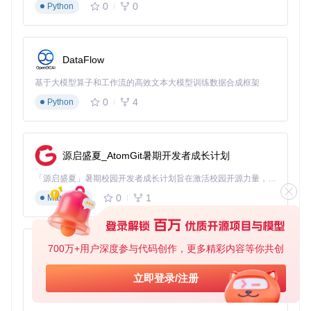
0
0
Python
优势
：轻量化设计，内存占用小，处理速度快
局限
：超高分辨率图像细节处理能力有限
4. 大尺寸图像批量处理
DataFlow
推荐模型
：RMBG-1.4
性能基准
：处理速度约1.5秒/张（1024x1024图像），边缘精
基于大模型算子和工作流的高效文本大模型训练数据合成框架
度94%
0
4
Python
适用场景
：婚纱摄影后期、大幅面证件照制作
优势
：支持高分辨率图像，背景移除彻底
局限
：模型体积较大，首次加载时间较长
模型性能参数对比表
源启盛夏_AtomGit暑期开发者成长计划
边
模
内
处理速
「源启盛夏」暑期校园开发者成长计划旨在激活校园开源力量，通过积分激励、认证扶持、资源倾斜等形式，引导高校组织和开发者完成「入驻 — 建项目 — 做贡献 — 获认证 — 得资源」的完整闭环。无论你是想带领社团入驻平台的组织者，还是希望用代码贡献证明自己的开发者，都能在这里找到属于你的成长路径。
缘
型
存
模型
适用硬件
度(1080
精
大
占
0
1
Markdown
p)
度
小
用
Hivision M
9
85
450
0.8秒/张
普通PC
odNet
2%
MB
MB
700万+用户深度参与代码创作，更多精彩内容等你共创
py-xiaozhi
高性能P
ModNet Ph
9
128
850
2.3秒/张
otographic
7%
MB
MB
C/服务器
基于Python的Xiaozhi AI，适用于想要完整Xiaozhi体验而无需拥有专用硬件的用户。
立即登录/注册
中等配置
9
110
680
0
1
Python
1.5秒/张
RMBG-1.4
4%
MB
MB
PC