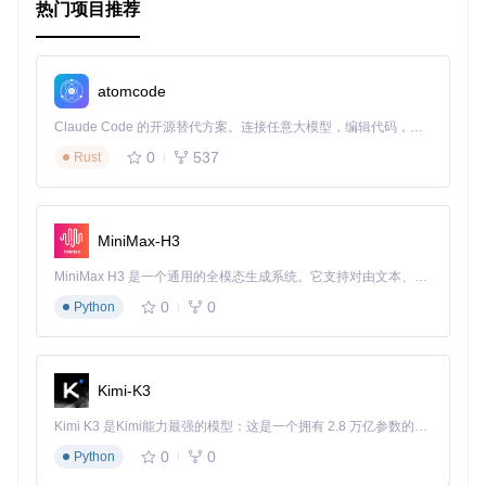
热门项目推荐
atomcode
Claude Code 的开源替代方案。连接任意大模型，编辑代码，运行命令，自动验证 — 全自动执行。用 Rust 构建，极致性能。 ｜ An open-source alternative to Claude Code. Connect any LLM, edit code, run commands, and verify changes — autonomously. Built in Rust for speed. Get Started
0
537
Rust
MiniMax-H3
MiniMax H3 是一个通用的全模态生成系统。它支持对由文本、图像、视频和音频组成的多模态上下文进行统一理解，并能生成分辨率高达 2K、时长可达 15 秒的带原生立体声音频的视频。得益于面向任务泛化的系统设计，H3 在预训练阶段就已具备广泛的多模态上下文理解与生成能力，能够出色地执行复杂的多模态指令。
0
0
Python
Kimi-K3
Kimi K3 是Kimi能力最强的模型：这是一个拥有 2.8 万亿参数的混合专家（MoE）模型，具备原生视觉理解能力，并支持 100 万 token 的上下文窗口。
0
0
Python