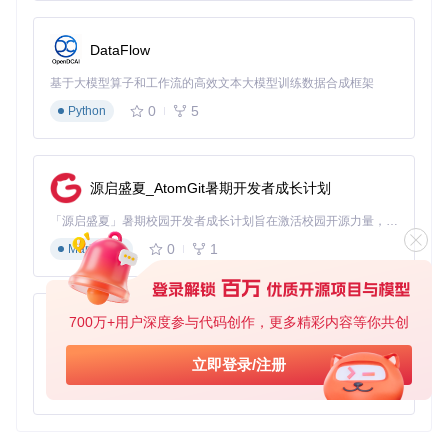
DataFlow
基于大模型算子和工作流的高效文本大模型训练数据合成框架
0
5
Python
源启盛夏_AtomGit暑期开发者成长计划
「源启盛夏」暑期校园开发者成长计划旨在激活校园开源力量，通过积分激励、认证扶持、资源倾斜等形式，引导高校组织和开发者完成「入驻 — 建项目 — 做贡献 — 获认证 — 得资源」的完整闭环。无论你是想带领社团入驻平台的组织者，还是希望用代码贡献证明自己的开发者，都能在这里找到属于你的成长路径。
0
1
Markdown
700万+用户深度参与代码创作，更多精彩内容等你共创
py-xiaozhi
基于Python的Xiaozhi AI，适用于想要完整Xiaozhi体验而无需拥有专用硬件的用户。
立即登录/注册
0
1
Python