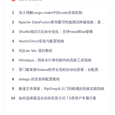
最佳实践
资源控制
：在资源有限的环境中，使用 Cargo-Limit 来控
制并发任务的数量，避免资源争用。
1
深入理解cargo-make中的crate安装机制
持续集成
：在持续集成（CI）环境中，使用 Cargo-Limit
2
Apache DataFusion查询重写性能测试终极指南：基准方法与实战
可以提高构建的稳定性，减少因资源不足导致的构建失
败。
3
Shuttle项目日志命令优化：支持head和tail参数
典型生态项目
4
VectorChord安装与配置指南
Cargo-Limit 可以与以下 Rust 生态项目结合使用，以提高开发
5
SQLite-Vec 项目教程
效率和资源利用率：
6
Himalaya：用命令行掌控邮件的高效工具指南
Cargo Watch
：用于监视文件变化并自动运行构建任务。
Clippy
：Rust 的 lint 工具，用于代码质量检查。
7
零门槛掌握Solana程序全流程自动化部署：从配置到落地的实践指南
Rustfmt
：Rust 的代码格式化工具，用于统一代码风格。
8
datago 的安装和配置教程
通过结合这些工具，你可以在保证资源利用效率的同时，提高
Rust 项目的开发质量和效率。
9
极速文本搜索：RipGrep从入门到精通的高效实践指南
10
如何选择最适合你的安装方式？5类用户专属方案