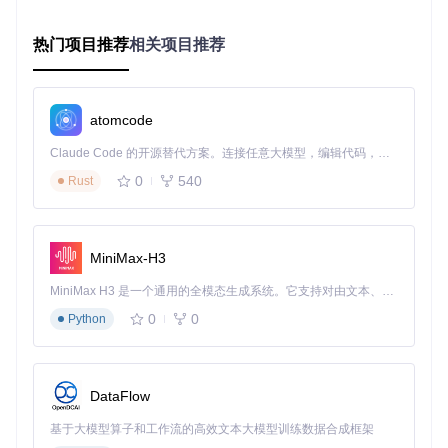
适用于Win10/11专业版，通过扫描系统缓存和大文件，平均释
放8-12GB空间。
热门项目推荐
相关项目推荐
决策分支：
当C盘空间占用超过80%时，选择"系统缓存"清理
当需要释放大量空间时，选择"大文件"清理
atomcode
「行动指引」
Claude Code 的开源替代方案。连接任意大模型，编辑代码，运行命令，自动验证 — 全自动执行。用 Rust 构建，极致性能。 ｜ An open-source alternative to Claude Code. Connect any LLM, edit code, run commands, and verify changes — autonomously. Built in Rust for speed. Get Started
0
540
Rust
启动WindowsCleaner
进入"深度清理"模块
选择清理类型
确认清理项
MiniMax-H3
执行清理
2.3 定制清理：个性化空间优化
MiniMax H3 是一个通用的全模态生成系统。它支持对由文本、图像、视频和音频组成的多模态上下文进行统一理解，并能生成分辨率高达 2K、时长可达 15 秒的带原生立体声音频的视频。得益于面向任务泛化的系统设计，H3 在预训练阶段就已具备广泛的多模态上下文理解与生成能力，能够出色地执行复杂的多模态指令。
根据用户使用场景定制清理方案，比通用清理提升50%空间释
0
0
Python
放效率。
决策分支：
DataFlow
日常办公用户：每周执行一次常规清理
游戏玩家：每3天执行一次深度清理
基于大模型算子和工作流的高效文本大模型训练数据合成框架
开发人员：每2天执行一次完整扫描