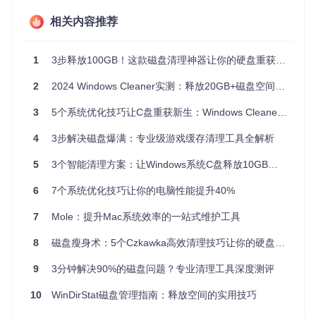
数据来源：微软官方文档《Windows 存储空间管理指南》

相关内容推荐
1
3步释放100GB！这款磁盘清理神器让你的硬盘重获新生
二、策略矩阵：三级清理方案适配不同场景
2
2024 Windows Cleaner实测：释放20GB+磁盘空间的系统优化全指南
2.1 快速清理：一键释放紧急空间
3
5个系统优化技巧让C盘重获新生：Windows Cleaner空间清理实用指南
适用于Win10/11所有版本，通过清理内存缓存和临时文件，快
速释放2-4GB空间。
4
3步解决磁盘爆满：专业级游戏缓存清理工具全解析
「行动指引」
5
3个智能清理方案：让Windows系统C盘释放10GB空间的高效方法
启动WindowsCleaner
6
7个系统优化技巧让你的电脑性能提升40%
点击"一键加速"按钮
等待1分钟完成清理
7
Mole：提升Mac系统效率的一站式维护工具
graph TD

    A[启动WindowsCleaner] --> B[点击一键加速]

8
磁盘瘦身术：5个Czkawka高效清理技巧让你的硬盘重获新生
    B --> C[系统扫描可清理项]

    C --> D[自动清理完成]

9
3分钟解决90%的磁盘问题？专业清理工具深度测评
10
WinDirStat磁盘管理指南：释放空间的实用技巧
2.2 深度清理：精准释放大量空间