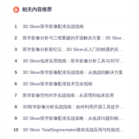
常见误区
相关内容推荐
认为自动配准"一键完成"无需人工干预，忽略了预处理和参数
优化的重要性。实际上，高质量的图像预处理往往比配准算法
1
3D Slicer医学影像配准实战指南
选择更影响最终结果。
2
医学影像分析与三维重建的开源解决方案：3D Slicer临床应用指南
二、技术解析：配准技术体系与算法原理
3
医学影像分析新纪元：3D Slicer从入门到精通的实战指南
2.1 配准技术分类框架
4
3D Slicer临床实用指南：医学影像分析工具与3D可视化软件应用
📌
刚性配准
：仅包含平移和旋转变换的空间对齐方法，适用于
颅骨、骨骼等刚性结构。
5
3D Slicer医学影像配准实战指南：从挑战到解决方案
📌
仿射配准
：在刚性变换基础上增加缩放和剪切变换，适用于
脑实质等近似仿射变换的组织结构。
6
3D Slicer医学影像配准技术完全指南
📌
非刚性配准
：允许局部形变的弹性变换，适用于软组织、器
官运动等复杂形变场景。
7
医学影像空间对齐实战指南：从原理到临床应用
3D Slicer提供了层次化的配准技术路径，从手动到全自动覆盖
8
3D医学影像分析实战指南：如何利用开源工具提升临床诊断效率
各类临床需求：
9
3D Slicer医学影像配准实战策略：从临床问题到精准解决方案
配准
核心模块
适用场景
精度范围
类型
10
3D Slicer TotalSegmentator模块实战应用与性能优化全攻略
快速粗略对
手动