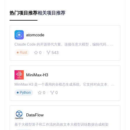
齐、教学演
依赖操作者经验
Transforms
配准
示
热门项目推荐
相关项目推荐
标记
Landmark
解剖标志点
亚毫米级（取决
点配
Registratio
明确的场景
于标记点精度）
n
准
自动
atomcode
灰度图像配
Elastix/ANT
图像
0.1-1mm
s
准
配准
Claude Code 的开源替代方案。连接任意大模型，编辑代码，运行命令，自动验证 — 全自动执行。用 Rust 构建，极致性能。 ｜ An open-source alternative to Claude Code. Connect any LLM, edit code, run commands, and verify changes — autonomously. Built in Rust for speed. Get Started
0
543
Rust
表面
Model Regi
3D模型对齐
0.5-2mm
配准
stration
2.2 核心算法原理简析
互信息（Mutual Information）
MiniMax-H3
作为多模态配准的黄金标准，互信息通过统计两幅图像灰度值
MiniMax H3 是一个通用的全模态生成系统。它支持对由文本、图像、视频和音频组成的多模态上下文进行统一理解，并能生成分辨率高达 2K、时长可达 15 秒的带原生立体声音频的视频。得益于面向任务泛化的系统设计，H3 在预训练阶段就已具备广泛的多模态上下文理解与生成能力，能够出色地执行复杂的多模态指令。
的联合概率分布来衡量对齐程度。当图像对齐最佳时，两幅图
像的互信息达到最大值。
0
0
Python
通俗解释
：想象把CT和MRI图像比作两本不同语言的书，互信
息就像寻找两本书中含义对应的段落，使两本书的"信息重
叠"最大化。
DataFlow
迭代最近点算法（ICP）
基于大模型算子和工作流的高效文本大模型训练数据合成框架
表面配准的核心算法，通过反复计算对应点对、求解最优变换