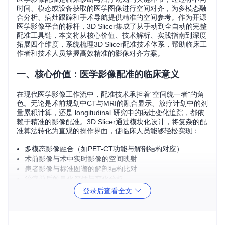
时间、模态或设备获取的医学图像进行空间对齐，为多模态融
合分析、病灶跟踪和手术导航提供精准的空间参考。作为开源
医学影像平台的标杆，3D Slicer集成了从手动到全自动的完整
配准工具链，本文将从核心价值、技术解析、实践指南到深度
拓展四个维度，系统梳理3D Slicer配准技术体系，帮助临床工
作者和技术人员掌握高效精准的影像对齐方案。
一、核心价值：医学影像配准的临床意义
在现代医学影像工作流中，配准技术承担着"空间统一者"的角
色。无论是术前规划中CT与MRI的融合显示、放疗计划中的剂
量累积计算，还是 longitudinal 研究中的病灶变化追踪，都依
赖于精准的影像配准。3D Slicer通过模块化设计，将复杂的配
准算法转化为直观的操作界面，使临床人员能够轻松实现：
多模态影像融合（如PET-CT功能与解剖结构对应）
术前影像与术中实时影像的空间映射
患者影像与标准图谱的解剖结构比对
治疗前后的量化评估与变化分析
💡 专家提示
登录后查看全文
配准精度直接影响后续分析的可靠性，临床应用中建议结合多
种评估方法验证结果。对于关键临床决策，建议采用两种以上
配准方法交叉验证。