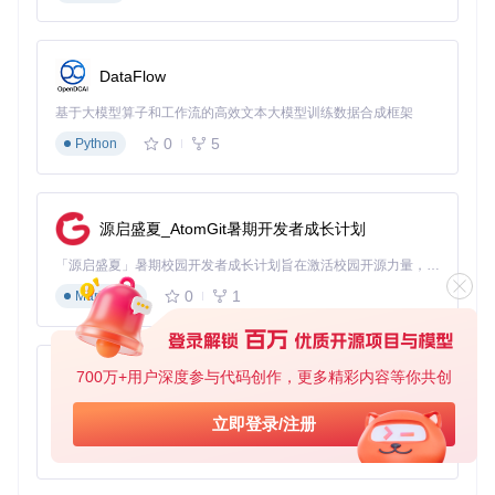
实际应用效果
：优化后的首页布局更加清爽，视频查找时间减
少50%，关注内容一目了然，观看体验更加沉浸。
DataFlow
迁移配置环境：无缝切换使用设备
基于大模型算子和工作流的高效文本大模型训练数据合成框架
0
5
Python
用户痛点
：更换设备或重装系统后，需要重新配置所有设置，
耗时费力且难以恢复到最佳状态。
功能解决方案
：通过"关于"面板中的导入导出功能，用户可以
一键备份当前配置。新设备上导入配置文件，即可快速恢复所
源启盛夏_AtomGit暑期开发者成长计划
有个性化设置，包括组件配置、界面布局和使用习惯。
「源启盛夏」暑期校园开发者成长计划旨在激活校园开源力量，通过积分激励、认证扶持、资源倾斜等形式，引导高校组织和开发者完成「入驻 — 建项目 — 做贡献 — 获认证 — 得资源」的完整闭环。无论你是想带领社团入驻平台的组织者，还是希望用代码贡献证明自己的开发者，都能在这里找到属于你的成长路径。
实际应用效果
：配置迁移时间从1小时缩短至2分钟，多设备间
0
1
Markdown
保持一致的使用体验，无需重复设置。
700万+用户深度参与代码创作，更多精彩内容等你共创
py-xiaozhi
智能场景适配：自动优化使用体验
基于Python的Xiaozhi AI，适用于想要完整Xiaozhi体验而无需拥有专用硬件的用户。
立即登录/注册
用户痛点
：不同场景下需要手动调整多项设置，如夜间观看需
0
1
Python
切换暗色模式，办公环境需隐藏弹幕等，操作繁琐。
功能解决方案
：智能场景适配功能可根据时间、网络环境和使