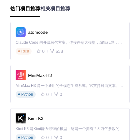
热门项目推荐
相关项目推荐
用户痛点
：功能太多难以管理，不需要的组件占用系统资源，
常用功能却深藏菜单之中，影响使用效率。
功能解决方案
：通过组件管理面板，用户可以自由添加、删除
atomcode
或禁用功能组件。支持批量安装本地文件和在线组件库，已安
装组件清晰分类展示，可随时卸载不需要的功能，让系统保持
Claude Code 的开源替代方案。连接任意大模型，编辑代码，运行命令，自动验证 — 全自动执行。用 Rust 构建，极致性能。 ｜ An open-source alternative to Claude Code. Connect any LLM, edit code, run commands, and verify changes — autonomously. Built in Rust for speed. Get Started
轻盈高效。
0
538
Rust
实际应用效果
：根据使用习惯定制组件后，界面简洁有序，启
动速度提升30%，功能查找时间缩短60%，告别繁琐的菜单层
级。
MiniMax-H3
MiniMax H3 是一个通用的全模态生成系统。它支持对由文本、图像、视频和音频组成的多模态上下文进行统一理解，并能生成分辨率高达 2K、时长可达 15 秒的带原生立体声音频的视频。得益于面向任务泛化的系统设计，H3 在预训练阶段就已具备广泛的多模态上下文理解与生成能力，能够出色地执行复杂的多模态指令。
优化内容展示：聚焦核心观看体验
0
0
Python
用户痛点
：首页推荐内容杂乱，视频卡片排列不合理，侧边栏
信息冗余，影响内容获取效率。
Kimi-K3
功能解决方案
：侧边栏增强功能可自定义显示内容，支持固定
动态侧栏、隐藏视频推荐、优化卡片布局等。通过智能算法分
Kimi K3 是Kimi能力最强的模型：这是一个拥有 2.8 万亿参数的混合专家（MoE）模型，具备原生视觉理解能力，并支持 100 万 token 的上下文窗口。
析用户兴趣，优先展示关注内容，减少无关信息干扰。
0
0
Python