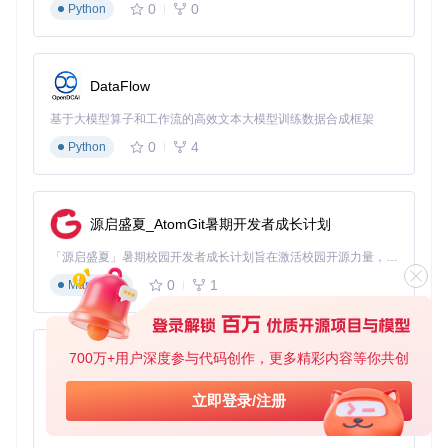
0
0
Python
DataFlow
基于大模型算子和工作流的高效文本大模型训练数据合成框架
0
4
Python
源启盛夏_AtomGit暑期开发者成长计划
「源启盛夏」暑期校园开发者成长计划旨在激活校园开源力量，通过积分激励、认证扶持、资源倾斜等形式，引导高校组织和开发者完成「入驻 — 建项目 — 做贡献 — 获认证 — 得资源」的完整闭环。无论你是想带领社团入驻平台的组织者，还是希望用代码贡献证明自己的开发者，都能在这里找到属于你的成长路径。
0
1
Markdown
700万+用户深度参与代码创作，更多精彩内容等你共创
py-xiaozhi
基于Python的Xiaozhi AI，适用于想要完整Xiaozhi体验而无需拥有专用硬件的用户。
立即登录/注册
0
1
Python