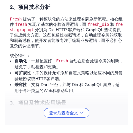
2、项目技术分析
Fresh
提供了一种模块化的方法来处理令牌刷新流程。核心组
件
fresh
实现了基本的令牌管理逻辑，而
fresh_dio
和
fre
sh_graphql
分别为 Dio HTTP 客户端和 GraphQL 查询提供
了集成解决方案。这些包通过拦截请求，自动处理令牌的获取
和刷新过程，使开发者能够专注于编写业务逻辑，而不必担心
复杂的认证细节。
核心特性：
自动化
：一旦配置好，
Fresh
自动在后台处理令牌的刷新，
避免了手动检查和更新。
可扩展性
：库的设计允许添加自定义策略以适应不同的身份
验证协议或HTTP客户端。
兼容性
：支持 Dart 平台，并与 Dio 和 GraphQL 集成，适
用于各种类型的Web和移动应用。
3、项目及技术应用场景
登录后查看全文
Fresh
特别适合于以下场景：
移动应用
：对于基于Flutter的iOS和Android应用，可以无缝
集成Dio来处理API调用中的令牌刷新。