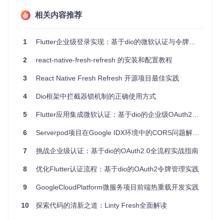
Web应用
：Dart的Web开发也可以利用此库轻松处理JWT
相关内容推荐
或其他形式的令牌认证。
GraphQL服务
：如果你的应用使用GraphQL API，
fresh_
graphql
包则提供了一种优雅的方式来解决令牌刷新问
1
Flutter企业级登录实现：基于dio的微软认证与令牌管理全指南
题。
2
react-native-fresh-refresh 的安装和配置教程
4、项目特点
3
React Native Fresh Refresh 开源项目最佳实践
简单易用
：清晰的API设计使得集成和配置过程既直观又简
4
Dio框架中拦截器锁机制的正确使用方式
洁。
测试保障
：项目经过严格的单元测试和持续集成，保证代码
5
Flutter应用集成微软认证：基于dio的企业级OAuth2解决方案
质量。
社区活跃
：作为开源项目，
Fresh
拥有良好的文档和支持，
6
Serverpod项目在Google IDX环境中的CORS问题解决方案
不断更新迭代，满足开发者需求。
7
挑战企业级认证：基于dio的OAuth2.0全流程实战指南
总的来说，无论你是经验丰富的Dart开发者还是新手，
Fresh
都能为你提供一套强大且可靠的令牌管理工具，让你的应用在
8
优化Flutter认证流程：基于dio的OAuth2令牌管理实践
安全性与用户体验之间达到最佳平衡。立即尝试
Fresh
，提升
你的应用认证体验吧！
9
GoogleCloudPlatform微服务项目前端热重载开发实践
前往 GitHub 查看项目详情
10
探索代码的清新之道：Linty Fresh全面解读