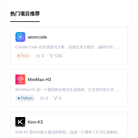
热门项目推荐
atomcode
Claude Code 的开源替代方案。连接任意大模型，编辑代码，运行命令，自动验证 — 全自动执行。用 Rust 构建，极致性能。 ｜ An open-source alternative to Claude Code. Connect any LLM, edit code, run commands, and verify changes — autonomously. Built in Rust for speed. Get Started
0
535
Rust
MiniMax-H3
MiniMax H3 是一个通用的全模态生成系统。它支持对由文本、图像、视频和音频组成的多模态上下文进行统一理解，并能生成分辨率高达 2K、时长可达 15 秒的带原生立体声音频的视频。得益于面向任务泛化的系统设计，H3 在预训练阶段就已具备广泛的多模态上下文理解与生成能力，能够出色地执行复杂的多模态指令。
0
0
Python
Kimi-K3
Kimi K3 是Kimi能力最强的模型：这是一个拥有 2.8 万亿参数的混合专家（MoE）模型，具备原生视觉理解能力，并支持 100 万 token 的上下文窗口。