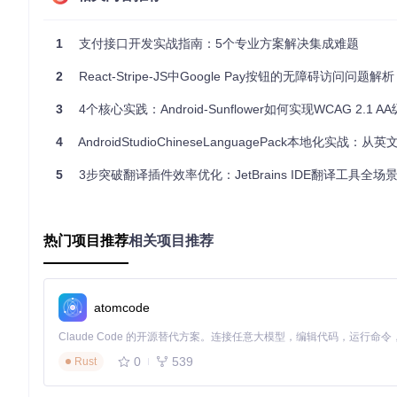
1
支付接口开发实战指南：5个专业方案解决集成难题
常见错误场景
：
2
React-Stripe-JS中Google Pay按钮的无障碍访问问题解析
密钥文件权限过高（应设置为600，仅所有者可读写）
未启用Payments API（需在Google Cloud控制台手动启用）
3
4个核心实践：Android-Sunflower如何实现WCAG 2.1 AA级无障碍
服务账号缺少"支付管理员"角色（IAM权限配置问题）
开发环境兼容性评估与版本适配
4
AndroidStudioChineseLanguagePack本地化实战：从英文障碍到全中文开
Google Pay集成对开发环境有严格要求，环境不兼容会导致各
5
3步突破翻译插件效率优化：JetBrains IDE翻译工具全
环境要素
最低要求
推荐配置
检查方
PHP版本
7.4+
8.1+
php -v
热门项目推荐
相关项目推荐
Composer
2.0+
2.5+
composer --version
OpenSSL
1.1.1+
3.0+
`php -i
Guzzle
6.5+
7.5+
composer show guzz
atomcode
兼容性测试代码
：
0
539
Rust
// 环境检查工具 [examples/troubleshoot.php]
function
checkEnvironment
(
) 
{
