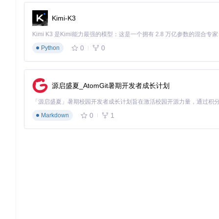
$requirements
 = [

        [
'name'
 => 
'PHP版本'
, 
'check'
 => 
version_compar
Kimi-K3
        [
'name'
 => 
'OpenSSL扩展'
, 
'check'
 => 
extension_
        [
'name'
 => 
'JSON扩展'
, 
'check'
 => 
extension_loa
    ];

0
0
Python
foreach
 (
$requirements
as
$req
) {

echo
$req
[
'name'
] . 
': '
 . (
$req
[
'check'
] ? 
'✓'
' (最低要求: '
 . 
$req
[
'min'
] . 
')'
 . PHP_EOL
    }

源启盛夏_AtomGit暑期开发者成长计划
checkEnvironment
0
1
Markdown
方案设计：安全合规的支付架构设计
支付流程的安全加固策略
构建安全的Google Pay支付流程需要从数据传输、存储和验证
// 安全的支付初始化代码
$client
 = 
new
Google\Client
$client
->
setAuthConfig
(
'credentials.json'
// 设置严格的TLS版本