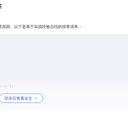
案
误的主要原因。以下是基于实战经验总结的排查清单：
json'
);

登录后查看全文
被重命名\n3. 验证项目是否启用Payments API"
;
