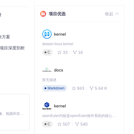
项目优选
收起
持
kernel
决方案
deepin linux kernel
开源项目深度剖析
33
16
C
docs
暂无描述
843
5.64 K
Markdown
kernel
MiniMax H3 是一个通用的全模态生成系统。它支持对由文本、图像、视频和音频组成的多模态上下文进行统一理解，并能生成分辨率高达 2K、时长可达 15 秒的带原生立体声音频的视频。得益于面向任务泛化的系统设计，H3 在预训练阶段就已具备广泛的多模态上下文理解与生成能力，能够出色地执行复杂的多模态指令。
openEuler内核是openEuler操作系统的核心，既是系统性能与稳定性的基石，也是连接处理器、设备与服务的桥梁。
507
540
C