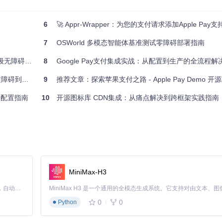
6
🚀 Appr-Wrapper：为您的支付请求添加Apple Pay支
7
OSWorld 多模态智能体基准测试零障碍部署指南
标准的深度解析
8
Google Pay支付集成实战：从配置到生产的全流程解
发的蜕变之路
9
推荐文章：探索苹果支付之路 - Apple Pay Demo 
种隐性问题：
场景配置指南
10
开源图标库 CDN集成：从痛点解决到跨框架实践指南
法
lehttp/guzzle
MiniMax-H3
Claude Code 的开源替代方案。连接任意大模型，编辑代码，运行命令，自动验证 — 全自动执行。用 Rust 构建，极致性能。 ｜ An open-source alternative to Claude Code. Connect any LLM, edit code, run commands, and verify changes — autonomously. Built in Rust for speed. Get Started
0
0
Python