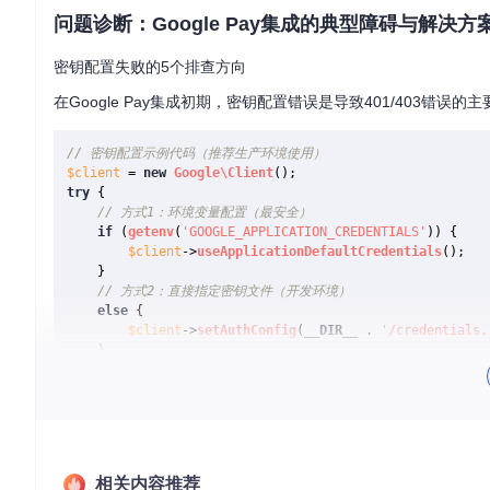
问题诊断：Google Pay集成的典型障碍与解决方
密钥配置失败的5个排查方向
在Google Pay集成初期，密钥配置错误是导致401/403错
// 密钥配置示例代码（推荐生产环境使用）
$client
 = 
new
Google\Client
try
 {

// 方式1：环境变量配置（最安全）
if
 (
getenv
(
'GOOGLE_APPLICATION_CREDENTIALS'
)) {

$client
->
useApplicationDefaultCredentials
();

    } 

// 方式2：直接指定密钥文件（开发环境）
else
 {

$client
->
setAuthConfig
(
__DIR__
 . 
'/credentials.
    }

// 验证配置有效性
$client
->
getAccessToken
();

} 
catch
 (Google\
Exception
$e
) {

// 错误处理流程
error_log
(
"密钥配置错误: "
 . 
$e
->
getMessage
());

// 输出排查建议
相关内容推荐
echo
"排查方向: \n1. 检查文件权限是否为600\n2. 确认密钥未