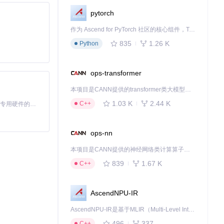
pytorch
作为 Ascend for PyTorch 社区的核心组件，TorchNPU 是昇腾专为 PyTorch 打造的深度学习适配插件，使 PyTorch 框架能够直接调用昇腾 NPU，为开发者提供昇腾 AI 处理器的超强算力。
835
1.26 K
Python
ops-transformer
本项目是CANN提供的transformer类大模型算子库，实现网络在NPU上加速计算。
1.03 K
2.44 K
C++
基于Python的Xiaozhi AI，适用于想要完整Xiaozhi体验而无需拥有专用硬件的用户。
ops-nn
本项目是CANN提供的神经网络类计算算子库，实现网络在NPU上加速计算。
839
1.67 K
C++
AscendNPU-IR
AscendNPU-IR是基于MLIR（Multi-Level Intermediate Representation）构建的，面向昇腾亲和算子编译时使用的中间表示，提供昇腾完备表达能力，通过编译优化提升昇腾AI处理器计算效率，支持通过生态框架使能昇腾AI处理器与深度调优
496
337
C++