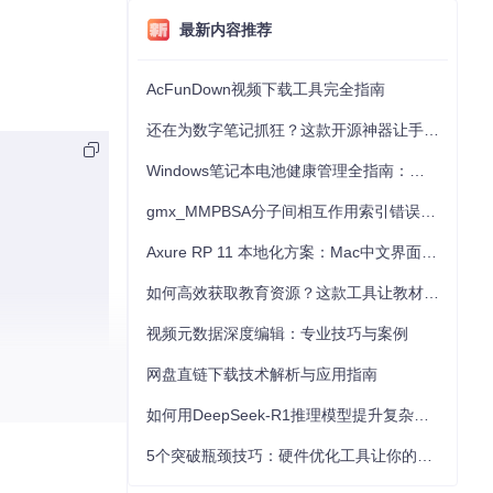
最新内容推荐
AcFunDown视频下载工具完全指南
还在为数字笔记抓狂？这款开源神器让手写批注效率提升300%
Windows笔记本电池健康管理全指南：从根源解决电池损耗问题
gmx_MMPBSA分子间相互作用索引错误的深度诊断与解决
Axure RP 11 本地化方案：Mac中文界面优化与原型设计工具汉化全指南
如何高效获取教育资源？这款工具让教材下载效率提升80%
视频元数据深度编辑：专业技巧与案例
网盘直链下载技术解析与应用指南
如何用DeepSeek-R1推理模型提升复杂任务解决能力：完整指南
5个突破瓶颈技巧：硬件优化工具让你的电脑性能提升30%