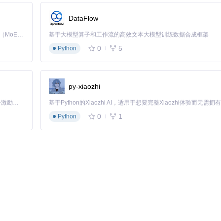
e
(PHP_VERSION, 
'7.4'
, 
'>='
), 
'min'
 => 
'7.4'
],

DataFlow
loaded
(
'openssl'
), 
'min'
 => 
'已安装'
],

ded
(
'json'
), 
'min'
 => 
'已安装'
],

Kimi K3 是Kimi能力最强的模型：这是一个拥有 2.8 万亿参数的混合专家（MoE）模型，具备原生视觉理解能力，并支持 100 万 token 的上下文窗口。
基于大模型算子和工作流的高效文本大模型训练数据合成框架
0
5
Python
 : 
'✗'
) . 

;

py-xiaozhi
「源启盛夏」暑期校园开发者成长计划旨在激活校园开源力量，通过积分激励、认证扶持、资源倾斜等形式，引导高校组织和开发者完成「入驻 — 建项目 — 做贡献 — 获认证 — 得资源」的完整闭环。无论你是想带领社团入驻平台的组织者，还是希望用代码贡献证明自己的开发者，都能在这里找到属于你的成长路径。
0
1
Python
三个层面进行防护：