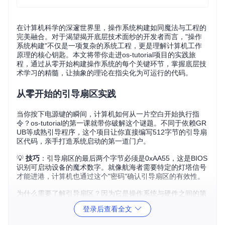
在计算机科学的深邃世界里，操作系统构建如同魔法与工程的
完美融合。对于渴望揭开底层技术面纱的开发者而言，"操作
系统构建"不仅是一项复杂的系统工程，更是理解计算机工作
原理的核心钥匙。本文将带你走进os-tutorial项目的实践旅
程，通过从零开始构建操作系统的每个关键环节，掌握底层技
术学习的精髓，让抽象的理论在指尖化为可运行的代码。
从零开始的引导扇区实践
当你按下电源键的瞬间，计算机如何从一片空白开始执行指
令？os-tutorial的第一课就带你破解这个谜题。不同于依赖GR
UB等成熟引导程序，这个项目让你直接编写512字节的引导扇
区代码，亲手打造系统启动的第一道门户。
💡
技巧
：引导扇区的最后两个字节必须是0xAA55，这是BIOS
识别可启动设备的魔术数字。就像航海者需要特定的灯塔信号
才能进港，计算机也通过这个"密码"确认引导扇区的有效性。
为什么需要了解引导扇区？因为它是操作系统与硬件之间的第
一道桥梁。理解这段代码如何从实模式读取磁盘、设置堆栈、
登录后查看全文
准备保护模式，将彻底改变你对"计算机如何启动"的认知。