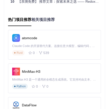
10
【亲测免费】 推荐文章：探索未来之选 —— Redox OS：一个以Rust锻造的现代操作系统
尝试在32位模式下直接访问超过1MB的内存地址，观察系统行
为的变化。这个实验将帮助你理解内存分段机制如何像精密的
边界墙，既保护系统核心又为应用程序提供足够的活动空间。
热门项目推荐
相关项目推荐
从零开始的中断处理实践
没有中断的计算机就像没有感官的人——无法感知外部世界的
atomcode
变化。os-tutorial通过构建中断描述符表（IDT）和中断服务例
程（ISR），为你的操作系统赋予"感知能力"。
Claude Code 的开源替代方案。连接任意大模型，编辑代码，运行命令，自动验证 — 全自动执行。用 Rust 构建，极致性能。 ｜ An open-source alternative to Claude Code. Connect any LLM, edit code, run commands, and verify changes — autonomously. Built in Rust for speed. Get Started
💡
技巧
：中断处理的关键在于保存和恢复上下文。可以将这个
0
539
Rust
过程比作外科手术：医生（操作系统）必须在处理紧急情况
（中断）时，小心翼翼地保存病人（当前进程）的状态，处理
完毕后再精确地恢复原样，仿佛什么都没发生过。
MiniMax-H3
为什么需要了解中断处理？因为键盘输入、鼠标移动、时钟计
时等所有外部事件都通过中断机制通知系统。没有中断，你的
MiniMax H3 是一个通用的全模态生成系统。它支持对由文本、图像、视频和音频组成的多模态上下文进行统一理解，并能生成分辨率高达 2K、时长可达 15 秒的带原生立体声音频的视频。得益于面向任务泛化的系统设计，H3 在预训练阶段就已具备广泛的多模态上下文理解与生成能力，能够出色地执行复杂的多模态指令。
操作系统将永远停留在初始状态，无法与用户产生任何互动。
0
0
Python
挑战与思考
尝试为不同的硬件中断编写自定义处理程序，比如让系统在按
下特定键时显示自定义消息。这个练习将帮助你理解中断优先
DataFlow
级和中断嵌套的工作原理，以及操作系统如何在复杂环境中保