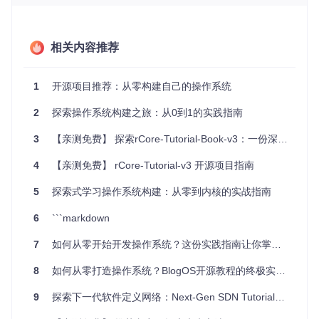
挑战与思考
尝试修改引导扇区代码，故意破坏0xAA55标志，观察BIOS的
反应。这个实验揭示了硬件与软件之间最原始的信任机制——
相关内容推荐
即使你的代码逻辑完美，缺少这个简单的"签名"也会被系统拒
绝执行。
1
开源项目推荐：从零构建自己的操作系统
从零开始的32位模式转换实践
2
探索操作系统构建之旅：从0到1的实践指南
实模式下的640KB内存限制如同紧箍咒，而进入32位保护模式
则是打开广阔内存空间的钥匙。os-tutorial通过精心设计的汇
3
【亲测免费】 探索rCore-Tutorial-Book-v3：一份深入学习操作系统开发的实践指南
编代码，引导你完成从16位到32位的惊险一跃。
4
【亲测免费】 rCore-Tutorial-v3 开源项目指南
🔍
探索
：全局描述符表（GDT）的设计是这一步的核心。可
以将GDT想象成内存的"护照系统"，每个内存段都需要在GDT
5
探索式学习操作系统构建：从零到内核的实战指南
中注册，操作系统通过检查这些"护照"来控制内存访问权限。
这种机制不仅解决了内存寻址限制，更为多任务和内存保护奠
6
```markdown
定了基础。
7
如何从零开始开发操作系统？这份实践指南让你掌握底层技术核心
为什么需要了解保护模式？因为现代操作系统的所有高级特性
——虚拟内存、进程隔离、特权级别——都建立在保护模式的
8
如何从零打造操作系统？BlogOS开源教程的终极实践指南
基础之上。跳过这一步，就无法真正理解操作系统如何安全地
管理硬件资源。
9
探索下一代软件定义网络：Next-Gen SDN Tutorial（高级）
挑战与思考