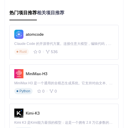
# 
4. 验证环境完整性
热门项目推荐
相关项目推荐
2.3 核心功能参数速查表
参数组合
功能描述
使用场景
atomcode
./开启.sh -o
启动标准免流模式
日常流量管控
Claude Code 的开源替代方案。连接任意大模型，编辑代码，运行命令，自动验证 — 全自动执行。用 Rust 构建，极致性能。 ｜ An open-source alternative to Claude Code. Connect any LLM, edit code, run commands, and verify changes — autonomously. Built in Rust for speed. Get Started
./开启.sh -t
启用tiny透明模式
复杂网络环境
0
536
Rust
./关闭.sh -c
完全停止防护
系统调试时
./开启.sh -d
显示实时监控面板
规则验证阶段
MiniMax-H3
⚠️ 注意事项：-o与-c参数不可同时使用，切换模式前需先
执行关闭操作
MiniMax H3 是一个通用的全模态生成系统。它支持对由文本、图像、视频和音频组成的多模态上下文进行统一理解，并能生成分辨率高达 2K、时长可达 15 秒的带原生立体声音频的视频。得益于面向任务泛化的系统设计，H3 在预训练阶段就已具备广泛的多模态上下文理解与生成能力，能够出色地执行复杂的多模态指令。
0
0
Python
三、场景化解决方案：从日常使用到特殊需求
3.1 校园网环境下的流量优化方案
Kimi-K3
问题
：校园Wi-Fi覆盖不均，应用频繁切换至4G导致资费超额
解决步骤
：
Kimi K3 是Kimi能力最强的模型：这是一个拥有 2.8 万亿参数的混合专家（MoE）模型，具备原生视觉理解能力，并支持 100 万 token 的上下文窗口。