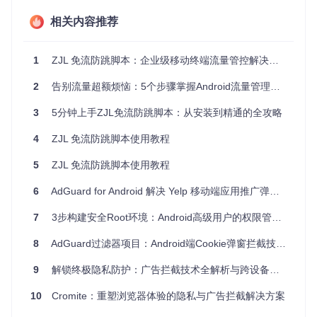
白名单应用（如阅读类APP）被引导至Wi-Fi通道
高耗流应用（如下载工具）被限制使用移动数据
相关内容推荐
可疑跳转请求直接被拦截在系统层
这种基于内核级的管控方式，比传统应用层管理工具具有更低
1
ZJL 免流防跳脚本：企业级移动终端流量管控解决方案
的资源占用和更高的拦截效率。
2
告别流量超额烦恼：5个步骤掌握Android流量管理与防跳技巧
二、零基础上手：ZJL脚本的标准化部署流程
3
5分钟上手ZJL免流防跳脚本：从安装到精通的全攻略
2.1 环境准备三要素
4
ZJL 免流防跳脚本使用教程
在开始部署前，请确保设备满足以下条件：
5
ZJL 免流防跳脚本使用教程
已获取root权限（可通过Magisk等工具实现）
安装busybox工具集（提供基础命令支持）
6
AdGuard for Android 解决 Yelp 移动端应用推广弹窗问题分析
系统已集成iptables模块（Android 5.0+通常自带）
2.2 四步完成基础配置
7
3步构建安全Root环境：Android高级用户的权限管理全方案
# 
1. 获取项目源码
8
AdGuard过滤器项目：Android端Cookie弹窗拦截技术解析
9
解锁终极隐私防护：广告拦截技术全解析与跨设备部署指南
# 
2. 进入工作目录
10
Cromite：重塑浏览器体验的隐私与广告拦截解决方案
# 
3. 赋予执行权限