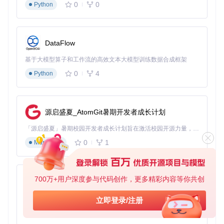
执行
./开启.sh -t
启用透明模式
0
0
Python
编辑
配置.ini
文件，添加校园网IP段至白名单
设置
规则.sh
中的阈值参数：
MAX_MOBILE_USAGE=5MB
3.2 共享热点的安全管控策略
DataFlow
当开启个人热点时，通过以下配置防止他人滥用移动数据：
基于大模型算子和工作流的高效文本大模型训练数据合成框架
# 
在规则.sh中添加设备MAC过滤
0
4
Python
ALLOW_MAC=(

  "AA:BB:CC:DD:EE:FF"  # 可信设备1

  "FF:EE:DD:CC:BB:AA"  # 可信设备2

源启盛夏_AtomGit暑期开发者成长计划
「源启盛夏」暑期校园开发者成长计划旨在激活校园开源力量，通过积分激励、认证扶持、资源倾斜等形式，引导高校组织和开发者完成「入驻 — 建项目 — 做贡献 — 获认证 — 得资源」的完整闭环。无论你是想带领社团入驻平台的组织者，还是希望用代码贡献证明自己的开发者，都能在这里找到属于你的成长路径。
四、生态扩展与进阶技巧
0
1
Markdown
4.1 版本演进与特性对比
ZJL项目目前已形成多版本并行的生态体系：
700万+用户深度参与代码创作，更多精彩内容等你共创
py-xiaozhi
稳定版（2.0beta31）
：适合大多数设备的基础防护
Magisk模块版
：支持在Magisk框架下实现无痕安装
基于Python的Xiaozhi AI，适用于想要完整Xiaozhi体验而无需拥有专用硬件的用户。
立即登录/注册
Android 13适配版
：针对最新系统的SELinux策略优化
0
1
Python
4.2 常见故障速查手册