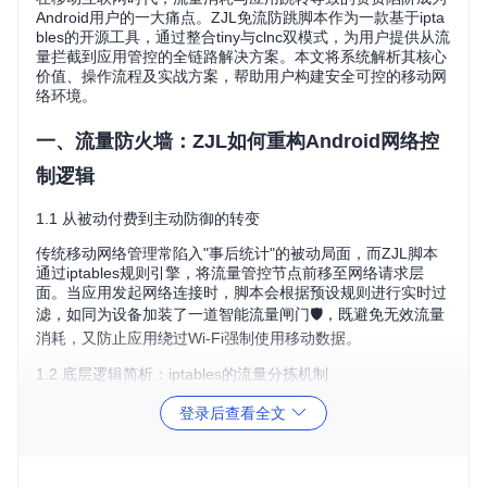
Android用户的一大痛点。ZJL免流防跳脚本作为一款基于ipta
bles的开源工具，通过整合tiny与clnc双模式，为用户提供从流
量拦截到应用管控的全链路解决方案。本文将系统解析其核心
价值、操作流程及实战方案，帮助用户构建安全可控的移动网
络环境。
一、流量防火墙：ZJL如何重构Android网络控
制逻辑
1.1 从被动付费到主动防御的转变
传统移动网络管理常陷入"事后统计"的被动局面，而ZJL脚本
通过iptables规则引擎，将流量管控节点前移至网络请求层
面。当应用发起网络连接时，脚本会根据预设规则进行实时过
滤，如同为设备加装了一道智能流量闸门🛡️，既避免无效流量
消耗，又防止应用绕过Wi-Fi强制使用移动数据。
1.2 底层逻辑简析：iptables的流量分拣机制
想象iptables是一位交通管制员，ZJL脚本则是它的操作手册。
登录后查看全文
当网络数据包通过设备时，脚本会为不同类型的流量贴上"标
签"：