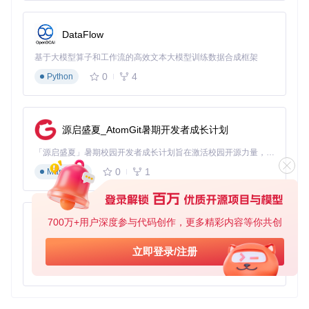
DataFlow
基于大模型算子和工作流的高效文本大模型训练数据合成框架
0
4
Python
源启盛夏_AtomGit暑期开发者成长计划
「源启盛夏」暑期校园开发者成长计划旨在激活校园开源力量，通过积分激励、认证扶持、资源倾斜等形式，引导高校组织和开发者完成「入驻 — 建项目 — 做贡献 — 获认证 — 得资源」的完整闭环。无论你是想带领社团入驻平台的组织者，还是希望用代码贡献证明自己的开发者，都能在这里找到属于你的成长路径。
0
1
Markdown
700万+用户深度参与代码创作，更多精彩内容等你共创
py-xiaozhi
基于Python的Xiaozhi AI，适用于想要完整Xiaozhi体验而无需拥有专用硬件的用户。
立即登录/注册
0
1
Python