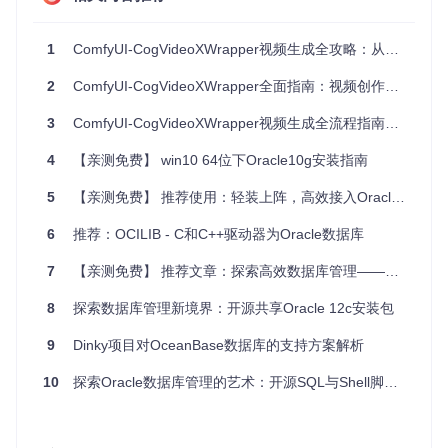
性能瓶颈。
安全与存储管理
1
ComfyUI-CogVideoXWrapper视频生成全攻略：从文本到动态影像的创作指南
安全经理
：对数据库权限进行管理和控制。
存储经理
：查看对象和扩展信息，协助数据管理。
2
ComfyUI-CogVideoXWrapper全面指南：视频创作的AI赋能工具
4、项目特点
3
ComfyUI-CogVideoXWrapper视频生成全流程指南：从文本到动态影像的实现与优化
跨平台支持
：可在多种操作系统上运行，适应性强。
4
【亲测免费】 win10 64位下Oracle10g安装指南
可扩展性
：易于添加新版本Oracle或其他数据库的支持。
无需编程即可扩展
：可以通过配置文件增加对旧版本Oracle
5
【亲测免费】 推荐使用：轻装上阵，高效接入Oracle —— Oracle Instant Client 基本包(Windows x64)
的支持。
6
推荐：OCILIB - C和C++驱动器为Oracle数据库
丰富的特性集
：涵盖多方面的数据库管理需求，如PL/SQL
调试、SQL模板、数据库比较等。
7
【亲测免费】 推荐文章：探索高效数据库管理——PL/SQL 15.0.2 x64 免安装版
UNICODE支持
：支持多种语言环境，确保全球用户的使用
体验。
8
探索数据库管理新境界：开源共享Oracle 12c安装包
社区驱动
：由开源开发者社群维护，定期更新和改进。
9
Dinky项目对OceanBase数据库的支持方案解析
如果你正在寻找一款强大且易用的Oracle管理工具，TOra无
疑是理想的选择。访问
TOra项目官网
获取更多信息，或通过
10
探索Oracle数据库管理的艺术：开源SQL与Shell脚本工具箱
邮件列表和GitHub报告问题或提出建议。让我们一起探索TOr
a带来的无尽可能性！