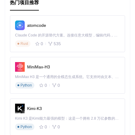
热门项目推荐
atomcode
Claude Code 的开源替代方案。连接任意大模型，编辑代码，运行命令，自动验证 — 全自动执行。用 Rust 构建，极致性能。 ｜ An open-source alternative to Claude Code. Connect any LLM, edit code, run commands, and verify changes — autonomously. Built in Rust for speed. Get Started
0
535
Rust
MiniMax-H3
MiniMax H3 是一个通用的全模态生成系统。它支持对由文本、图像、视频和音频组成的多模态上下文进行统一理解，并能生成分辨率高达 2K、时长可达 15 秒的带原生立体声音频的视频。得益于面向任务泛化的系统设计，H3 在预训练阶段就已具备广泛的多模态上下文理解与生成能力，能够出色地执行复杂的多模态指令。
0
0
Python
Kimi-K3
Kimi K3 是Kimi能力最强的模型：这是一个拥有 2.8 万亿参数的混合专家（MoE）模型，具备原生视觉理解能力，并支持 100 万 token 的上下文窗口。
0
0
Python