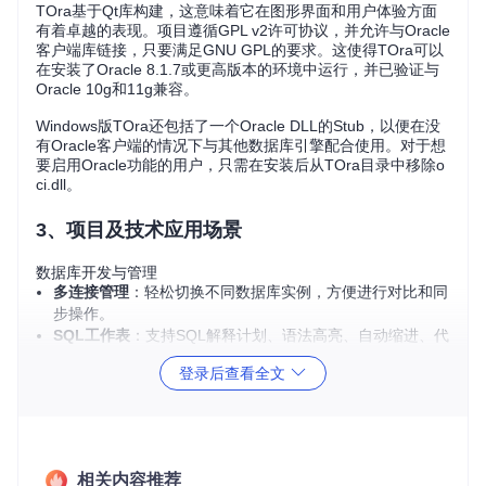
TOra基于Qt库构建，这意味着它在图形界面和用户体验方面
有着卓越的表现。项目遵循GPL v2许可协议，并允许与Oracle
客户端库链接，只要满足GNU GPL的要求。这使得TOra可以
在安装了Oracle 8.1.7或更高版本的环境中运行，并已验证与
Oracle 10g和11g兼容。
Windows版TOra还包括了一个Oracle DLL的Stub，以便在没
有Oracle客户端的情况下与其他数据库引擎配合使用。对于想
要启用Oracle功能的用户，只需在安装后从TOra目录中移除o
ci.dll。
3、项目及技术应用场景
数据库开发与管理
多连接管理
：轻松切换不同数据库实例，方便进行对比和同
步操作。
SQL工作表
：支持SQL解释计划、语法高亮、自动缩进、代
码补全等功能，提升编写效率。
登录后查看全文
模式浏览器
：查看和编辑表、视图，探索引用和依赖关系，
反向工程对象结构。
调试与性能优化
PL/SQL编辑器与调试器
：设置断点、查看监视变量、步进
执行，还有SQL输出查看。
相关内容推荐
服务器调优
：提供服务器概览、图表分析，帮助识别和解决