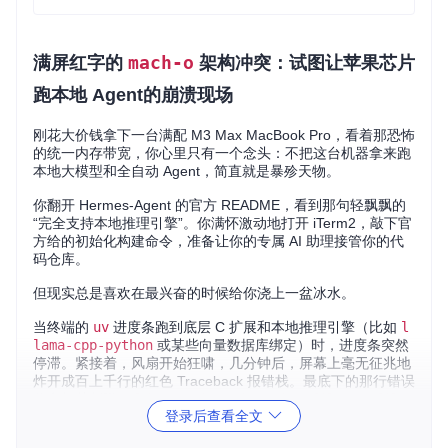
mach-o
满屏红字的
架构冲突：试图让
苹果芯片
跑本地 Agent
的崩溃现场
刚花大价钱拿下一台满配 M3 Max MacBook Pro，看着那恐怖
的统一内存带宽，你心里只有一个念头：不把这台机器拿来跑
本地大模型和全自动 Agent，简直就是暴殄天物。
你翻开 Hermes-Agent 的官方 README，看到那句轻飘飘的
“完全支持本地推理引擎”。你满怀激动地打开 iTerm2，敲下官
方给的初始化构建命令，准备让你的专属 AI 助理接管你的代
码仓库。
但现实总是喜欢在最兴奋的时候给你浇上一盆冰水。
当终端的
uv
进度条跑到底层 C 扩展和本地推理引擎（比如
l
lama-cpp-python
或某些向量数据库绑定）时，进度条突然
停滞。紧接着，风扇开始狂啸，几分钟后，屏幕上毫无征兆地
炸开成百上千行的红色 Traceback 报错栈。最底下的那行错误
信息极其刺眼：
ld: warning: ignoring file... file
登录后查看全文
was built for x86_64 which is not the architect
ure being linked (arm64)
或者是让人绝望的
Failed t