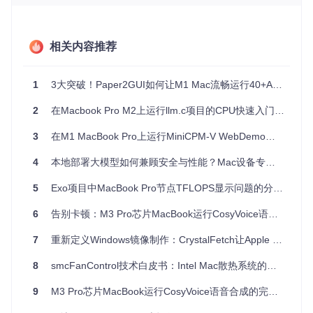
o build wheel for XXX
。
去 GitHub 翻一翻，你就会看到
Issue #10009 (macOS 编译
适配)
里，无数手持顶级 Mac 的极客在哀嚎。官方这套号称跨
相关内容推荐
平台的架构，在 Apple Silicon 面前直接碎成了一地玻璃渣。
报错现象总结：
当开发者试图在搭载 Apple M 系列芯片
1
3大突破！Paper2GUI如何让M1 Mac流畅运行40+AI模型？
（ARM64 架构）的 macOS 上编译安装 Hermes-Agent 及
其本地推理依赖时，由于官方
pyproject.toml
和初始化
2
在Macbook Pro M2上运行llm.c项目的CPU快速入门指南
脚本未对 Apple Silicon 的底层编译链（如 Metal API 和 Cl
ang 架构隔离）做特殊处理，导致
uv
包管理器在拉取不到
3
在M1 MacBook Pro上运行MiniCPM-V WebDemo的注意事项
原生
arm64
的 Wheel 包时，被迫回退到源码编译。这极
易触发架构错配（
x86_64
vs
arm64
）和 C/Rust 头文件寻
4
本地部署大模型如何兼顾安全与性能？Mac设备专属优化指南
址失败，最终造成编译死锁或本地 Agent 彻底无法拉起。
官方文档画的大饼里，默认大家都在用套壳的云端 API。一旦
5
Exo项目中MacBook Pro节点TFLOPS显示问题的分析与解决
你想真刀真枪地把模型塞进 M 芯片的 unified memory（统一
内存）里跑，你就会发现底层的隔离大坑深不见底。今天我们
6
告别卡顿：M3 Pro芯片MacBook运行CosyVoice语音合成全解决方案
直接扒开编译日志，看看这群写 Python 的老哥是怎么把 Mac
底层生态搞炸的。
7
重新定义Windows镜像制作：CrystalFetch让Apple Silicon用户三步打造虚拟机安装盘
setup.py
扒开
与构建树：为何官方架构在 M
8
smcFanControl技术白皮书：Intel Mac散热系统的智能调控方法
芯片上会遭遇本地编译死锁？
9
M3 Pro芯片MacBook运行CosyVoice语音合成的完整适配指南