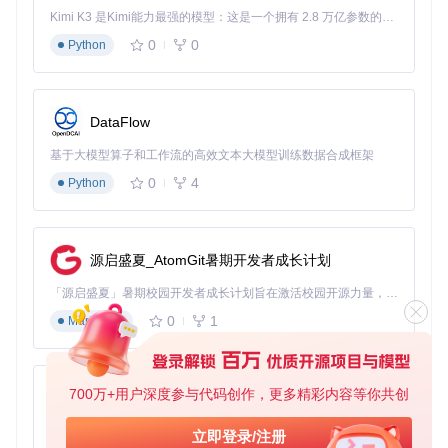
ld: 
in
'/usr/local/lib/libomp.dylib'
, building 
for
 macOS-
Kimi K3 是Kimi能力最强的模型：这是一个拥有 2.8 万亿参数的混合专家（MoE）模型，具备原生视觉理解能力，并支持 100 万 token 的上下文窗口。
0
0
Python
看懂这套逻辑有多业余了吗？
你的系统里可能同时残留着 Intel 时代的 Homebrew 路径（
/u
sr/local/
）和原生 ARM64 的路径（
/opt/homebrew/
）。
DataFlow
官方的构建脚本毫无防备地一头扎进去，链接了错误的动态库
（dylib），导致架构错配直接段错误挂机。
基于大模型算子和工作流的高效文本大模型训练数据合成框架
为了让大家彻底看清这场底层灾难，我梳理了官方默认配置与
0
4
Python
Apple Silicon 真实硬件之间的割裂对比：
底层
官方脚本
Apple Silicon
M芯片的真实
构建
的“理想
导致的致命后果
源启盛夏_AtomGit暑期开发者成长计划
情况
维度
状态”
「源启盛夏」暑期校园开发者成长计划旨在激活校园开源力量，通过积分激励、认证扶持、资源倾斜等形式，引导高校组织和开发者完成「入驻 — 建项目 — 做贡献 — 获认证 — 得资源」的完整闭环。无论你是想带领社团入驻平台的组织者，还是希望用代码贡献证明自己的开发者，都能在这里找到属于你的成长路径。
默认 CPU
本地
推理速度慢如蜗
必须显式激活
0
1
Markdown
推理或尝
推理
牛，甚至直接编
Metal
(MPS)
试找 CUD
后端
引擎
译失败
A
依赖
默认
x86
❌ 触发
mach-o
700万+用户深度参与代码创作，更多精彩内容等你共创
py-xiaozhi
严格要求原生
架构
_64
通用
格式错误，链接
arm64
(Arc
架构
器
ld
直接崩溃
基于Python的Xiaozhi AI，适用于想要完整Xiaozhi体验而无需拥有专用硬件的用户。
立即登录/注册
h)