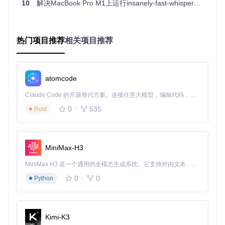
要搞清楚为什么在 Linux 服务器上一把梭的命令，到了 M3 芯
10
解决MacBook Pro M1上运行insanely-fast-whisper的NotImplementedError问题
片上就疯狂报错，我们必须直面 Python 生态在跨越系统架构
时最丑陋的一面。
让
苹果芯片跑本地 Agent
，最核心的诉求就是利用苹果的 Met
热门项目推荐
相关项目推荐
al 框架（GPU 加速）来做本地大模型推理。但 Hermes-Agen
t 官方的依赖树写得极其“粗放”。当它试图安装诸如本地向量检
索、音频处理、或者底层 LLM 引擎时，它并没有指定专供 Ap
ple Silicon 的预编译库。
atomcode
来看看后台被隐藏起来的这层灾难级编译逻辑（案发现场底层
Claude Code 的开源替代方案。连接任意大模型，编辑代码，运行命令，自动验证 — 全自动执行。用 Rust 构建，极致性能。 ｜ An open-source alternative to Claude Code. Connect any LLM, edit code, run commands, and verify changes — autonomously. Built in Rust for speed. Get Started
时序还原）：
0
535
Rust
# 当你执行 uv pip install 时，底层真实发生的可怕链路：
# 1. uv 发现某个依赖没有提供 arm64 的 .whl 包
MiniMax-H3
Fetching 
source
 distribution 
for
 complex-native-lib...

MiniMax H3 是一个通用的全模态生成系统。它支持对由文本、图像、视频和音频组成的多模态上下文进行统一理解，并能生成分辨率高达 2K、时长可达 15 秒的带原生立体声音频的视频。得益于面向任务泛化的系统设计，H3 在预训练阶段就已具备广泛的多模态上下文理解与生成能力，能够出色地执行复杂的多模态指令。
# 2. 触发 PEP 517 源码本地编译，调用系统的 clang
0
0
Running setup.py bdist_wheel...

Python
# ⚠️ 致命漏洞爆发：环境变量裸奔！
# 官方构建脚本根本没注入 CMAKE_ARGS="-DGGML_METAL=on" 
# 它甚至试图用 Rosetta 转译环境里的 x86_64 GCC 来编译 ARM64
Kimi-K3
clang: error: linker 
command
 failed with 
exit
 code 1 (use