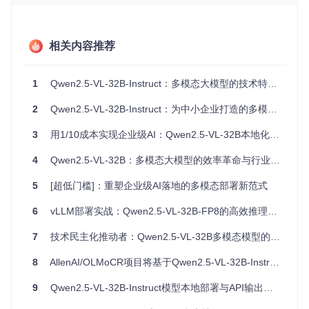
技术小贴士：参数效率（Parameter Efficiency）是指模型在
单位参数下的任务表现能力。Qwen2.5-VL-32B通过优化注意
力机制和激活函数，将参数效率提升了30%，这也是其能在有
限硬件资源下实现高性能的核心原因。
相关内容推荐
为什么低成本模型反而性能更优？这源于Qwen2.5-VL-32B采
用的"模块化协同架构"。视觉编码器与语言解码器通过专门设
1
Qwen2.5-VL-32B-Instruct：多模态大模型的技术特性与企业级应用价值解析
计的接口实现高效信息传递，避免了传统多模态模型中常见的
模态鸿沟问题。这种设计不仅减少了参数冗余，还提高了计算
2
Qwen2.5-VL-32B-Instruct：为中小企业打造的多模态AI本地化部署解决方案
资源的利用效率，使得4张RTX 4090组成的集群（约相当于8
台专业服务器的算力）能够流畅运行复杂的多模态任务。
3
用1/10成本实现企业级AI：Qwen2.5-VL-32B本地化部署与应用指南
能力图谱：多模态理解如何跨越技术边界？
4
Qwen2.5-VL-32B：多模态大模型的效率革命与行业落地指南
Qwen2.5-VL-32B的能力边界在哪里？通过构建多模态能力雷
5
[超低门槛]：重塑企业级AI落地的多模态部署新范式
达图，我们发现该模型在五个核心维度上呈现出均衡而强大的
表现：
6
vLLM部署实战：Qwen2.5-VL-32B-FP8的高效推理指南
7
技术民主化推动者：Qwen2.5-VL-32B多模态模型的架构突破与场景落地实践
[原创信息图：Qwen2.5-VL-32B能力雷达图]

包含六个维度：图像识别、文本理解、跨模态推理、视频解析、代码生成、知
8
AllenAI/OLMoCR项目将基于Qwen2.5-VL-32B-Instruct进行模型升级
9
Qwen2.5-VL-32B-Instruct模型本地部署与API输出的差异分析
为什么视觉-语言对齐精度决定多模态模型上限？Qwen2.5-VL
-32B创新性地提出"视觉翻译官"模型：将视觉编码器比作"图像