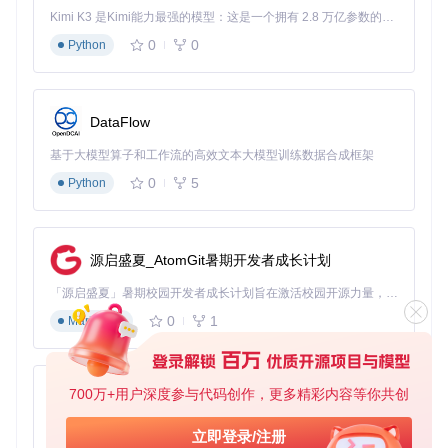
[决策树形式部署指南]

Kimi K3 是Kimi能力最强的模型：这是一个拥有 2.8 万亿参数的混合专家（MoE）模型，具备原生视觉理解能力，并支持 100 万 token 的上下文窗口。
是否需要实时响应？

0
0
Python
├─ 是 → 推理延迟要求？

│  ├─ <200ms → 4×RTX 4090 (bfloat16精度)

│  └─ 200-500ms → 2×RTX 4090 (int8量化)

└─ 否 → 批处理规模？

   ├─ >100样本/批 → 4×RTX 4090 (张量并行)

DataFlow
基于大模型算子和工作流的高效文本大模型训练数据合成框架
0
5
为什么显存优化比算力提升更重要？在实际部署中，我们发现
Python
Qwen2.5-VL-32B的显存占用直接决定了部署成本。通过对比
不同精度配置下的性能表现，我们得出以下优化参数：
源启盛夏_AtomGit暑期开发者成长计划
# 核心参数配置示例
{

「源启盛夏」暑期校园开发者成长计划旨在激活校园开源力量，通过积分激励、认证扶持、资源倾斜等形式，引导高校组织和开发者完成「入驻 — 建项目 — 做贡献 — 获认证 — 得资源」的完整闭环。无论你是想带领社团入驻平台的组织者，还是希望用代码贡献证明自己的开发者，都能在这里找到属于你的成长路径。
"dtype"
: 
"bfloat16"
,          
# 平衡精度与显存的最优选择
0
1
"tensor_parallel_size"
: 
4
,    
# 4卡并行实现负载均衡
Markdown
"max_model_len"
: 
16384
,       
# 上下文窗口长度
"limit_mm_per_prompt"
: {
"image"
: 
5
, 
"video"
: 
5
}  
# 多模
700万+用户深度参与代码创作，更多精彩内容等你共创
py-xiaozhi
技术小贴士：张量并行（Tensor Parallelism）是将模型层拆分
基于Python的Xiaozhi AI，适用于想要完整Xiaozhi体验而无需拥有专用硬件的用户。
立即登录/注册
到多张显卡的技术。Qwen2.5-VL-32B针对消费级显卡优化了