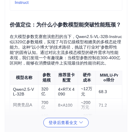
Instruct
价值定位：为什么小参数模型能突破性能瓶颈？
在大模型参数竞赛愈演愈烈的当下，Qwen2.5-VL-32B-Instruc
t以320亿参数规模，实现了与百亿级模型相媲美的多模态处理
能力。这种"以小博大"的技术路径，挑战了行业对"参数即性
能"的固有认知。通过对比主流多模态模型的硬件需求与性能
表现，我们发现一个有趣现象：当模型参数控制在300-400亿
区间时，能够在消费级硬件上实现最佳的性能功耗比。
参数
推荐显卡
硬件
MMLU-Pr
模型名称
o得分
规模
配置
成本
~12万
320
Qwen2.5-V
4×RTX 4
68.3
亿
L-32B
090
元
700
~200
同类竞品A
8×A100
71.2
亿
万元
~80万
130
同类竞品B
2×H100
65.8
亿
元
登录后查看全文