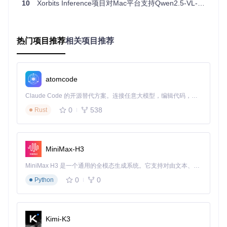
10
Xorbits Inference项目对Mac平台支持Qwen2.5-VL-32B-Instruct模型的技术分析
翻译员"，负责将像素信息转化为语义向量；语言解码器则作
为"文本理解者"，将视觉语义转化为自然语言。两者之间通
过"双语词典"（跨模态注意力机制）实现精准映射，这种设计
使得模型在图文交叉任务中的理解准确率提升了15%。
热门项目推荐
相关项目推荐
技术小贴士：跨模态注意力（Cross-modal Attention）是实现
视觉与语言信息融合的关键技术。Qwen2.5-VL-32B采用的"动
态窗口注意力"机制，能够根据输入内容自动调整注意力范
atomcode
围，在保证精度的同时减少30%的计算量。
Claude Code 的开源替代方案。连接任意大模型，编辑代码，运行命令，自动验证 — 全自动执行。用 Rust 构建，极致性能。 ｜ An open-source alternative to Claude Code. Connect any LLM, edit code, run commands, and verify changes — autonomously. Built in Rust for speed. Get Started
在实际测试中，我们发现该模型在处理复杂图表时表现尤为突
出。与传统OCR技术只能提取文字不同，Qwen2.5-VL-32B能
0
538
Rust
够理解图表的结构关系和数据含义，例如自动识别折线图中的
趋势变化并生成分析结论。这种深度理解能力，使其在科学文
献分析、商业智能等领域具有独特优势。
MiniMax-H3
实施路径：如何根据业务需求选择最优部署方
MiniMax H3 是一个通用的全模态生成系统。它支持对由文本、图像、视频和音频组成的多模态上下文进行统一理解，并能生成分辨率高达 2K、时长可达 15 秒的带原生立体声音频的视频。得益于面向任务泛化的系统设计，H3 在预训练阶段就已具备广泛的多模态上下文理解与生成能力，能够出色地执行复杂的多模态指令。
案？
0
0
Python
部署多模态大模型时，硬件选择往往成为企业面临的首要难
题。以下决策树可帮助团队根据实际需求选择合适的硬件配
置：
Kimi-K3