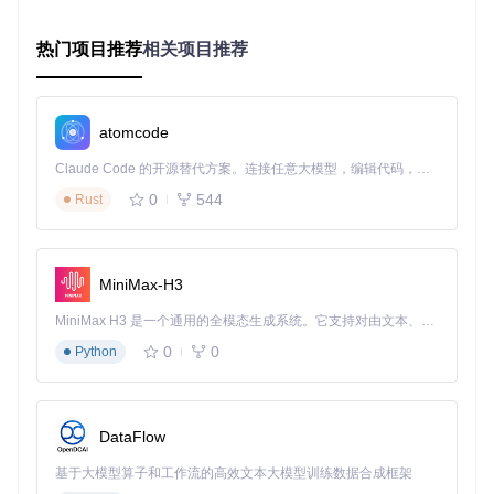
结构生
组件密
控制突出结构数
0.3-0.8
成
度
量
热门项目推荐
相关项目推荐
双侧/四面对
对称性
决定船体平衡感
称
细节增
表面细
添加装甲板细节
2-4级
atomcode
强
分
边缘倒
Claude Code 的开源替代方案。连接任意大模型，编辑代码，运行命令，自动验证 — 全自动执行。用 Rust 构建，极致性能。 ｜ An open-source alternative to Claude Code. Connect any LLM, edit code, run commands, and verify changes — autonomously. Built in Rust for speed. Get Started
提升科技感
0.05-0.2m
角
0
544
Rust
图2：相同基础设置下，调整组件密度参数生成的多样化飞船
设计
MiniMax-H3
细节优化：让你的飞船更具真实感
MiniMax H3 是一个通用的全模态生成系统。它支持对由文本、图像、视频和音频组成的多模态上下文进行统一理解，并能生成分辨率高达 2K、时长可达 15 秒的带原生立体声音频的视频。得益于面向任务泛化的系统设计，H3 在预训练阶段就已具备广泛的多模态上下文理解与生成能力，能够出色地执行复杂的多模态指令。
完成基础模型后，这三个技巧能显著提升作品质量：
0
0
Python
材质系统
：使用插件内置的"星际合金"材质预设，调整金
属度至0.8
光照设置
：添加HDRI环境贴图模拟太空光照
DataFlow
引擎效果
：启用自发光材质，设置 emission 强度为5.0
三、场景化实践：单人到团队的创作方案
基于大模型算子和工作流的高效文本大模型训练数据合成框架
单人创作流程：30分钟完成侦察舰设计