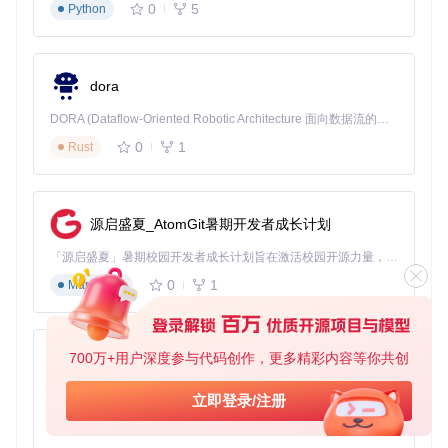
0
5
Python
"如何在短时间内完成一个可用于动画的飞船模型？"
基础形状：创建立方体，设置直径8m，分段数12
结构设计：组件密度0.4，启用双侧对称
dora
细节添加：表面细分3级，边缘倒角0.1m
材质应用：选择"深空灰"预设，添加蓝色引擎发光效果
DORA (Dataflow-Oriented Robotic Architecture 面向数据流的机器人架构) 是为 AI 与具身智能机器人打造的高性能开发框架，以数据流范式重构开发逻辑，原生支持分布式部署与端边云协同 —— 无需复杂适配，即可实现一体端到端具身大小脑、VLA等模型部署，无缝衔接感知、推理、控制全链路，让 AI 能力与机器人动作深度融合。 依托 Rust 内核与零拷贝通信技术，它将具身大小脑、VLA等模型推理、多模态数据融合延迟压缩至微秒级，同时兼容 ROS2 生态与国产 AI 芯片，彻底降低具身智能机器人的开发门槛，让分布式部署下的 AI 赋能创新更高效、更灵活。
团队协作方案：标准化参数库建设
0
1
Rust
在团队项目中，建立共享参数模板能大幅提升协作效率：
创建基础参数模板库（侦察舰、战列舰、运输舰）
源启盛夏_AtomGit暑期开发者成长计划
制定材质命名规范（如"SS_MainBody_v1"）
使用版本控制工具管理参数文件
「源启盛夏」暑期校园开发者成长计划旨在激活校园开源力量，通过积分激励、认证扶持、资源倾斜等形式，引导高校组织和开发者完成「入驻 — 建项目 — 做贡献 — 获认证 — 得资源」的完整闭环。无论你是想带领社团入驻平台的组织者，还是希望用代码贡献证明自己的开发者，都能在这里找到属于你的成长路径。
定期同步最佳参数组合
0
1
Markdown
图3：通过参数调整生成的多样化飞船舰队，适合团队项目快
速扩展
700万+用户深度参与代码创作，更多精彩内容等你共创
py-xiaozhi
四、进阶探索：参数联动与专业应用
参数联动效应解析
基于Python的Xiaozhi AI，适用于想要完整Xiaozhi体验而无需拥有专用硬件的用户。
立即登录/注册
调整单一参数往往会影响整体效果，这些关键联动关系需要掌
0
1
Python
握：