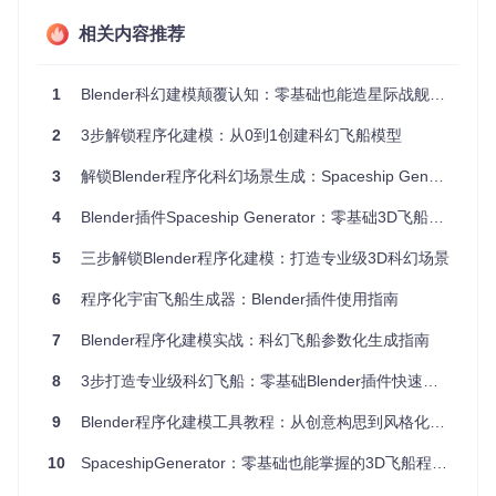
作变得简单
相关内容推荐
二、操作框架：从安装到生成的完整路径
基础配置：5分钟完成插件部署
1
Blender科幻建模颠覆认知：零基础也能造星际战舰，告别手动建模烦恼
如何快速将这个强大工具集成到你的Blender工作流中？只需
简单四步：
2
3步解锁程序化建模：从0到1创建科幻飞船模型
访问项目仓库：
git clone https://gitcode.com/Gi
3
解锁Blender程序化科幻场景生成：Spaceship Generator全攻略
tHub_Trending/aw/awesome-blender
找到Spaceship Generator插件压缩包
4
Blender插件Spaceship Generator：零基础3D飞船设计的程序化建模指南
在Blender中导航至「编辑 > 偏好设置 > 插件」
点击「安装」并启用插件
5
三步解锁Blender程序化建模：打造专业级3D科幻场景
⚠️ 注意事项：确保你的Blender版本在3.0以上，插件需要
6
程序化宇宙飞船生成器：Blender插件使用指南
几何节点系统支持
7
Blender程序化建模实战：科幻飞船参数化生成指南
创意设计：三大核心参数打造独特飞船
参数类
关键设
8
3步打造专业级科幻飞船：零基础Blender插件快速上手指南
作用效果
推荐范围
别
置
9
Blender程序化建模工具教程：从创意构思到风格化实现
船体基
直径
控制整体尺寸
5-15m
础
10
SpaceshipGenerator：零基础也能掌握的3D飞船程序化生成完全指南
分段数
影响细节丰富度
8-24段