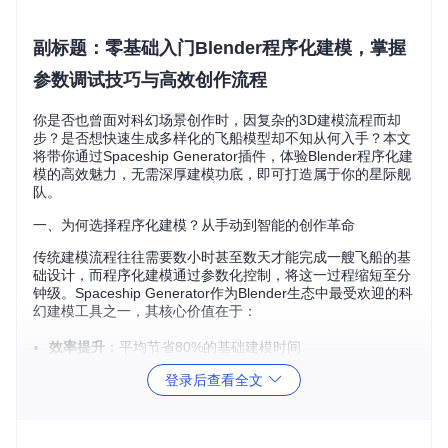
副标题：零基础入门Blender程序化建模，掌握
参数调试技巧与高效创作流程
你是否也曾面对科幻场景创作时，因复杂的3D建模流程而却
步？是否想快速生成多样化的飞船模型却不知从何入手？本文
将带你通过Spaceship Generator插件，体验Blender程序化建
模的高效魅力，无需深厚建模功底，即可打造属于你的星际舰
队。
一、为何选择程序化建模？从手动到智能的创作革命
传统建模流程往往需要数小时甚至数天才能完成一艘飞船的基
础设计，而程序化建模通过参数化控制，将这一过程缩短至分
钟级。Spaceship Generator作为Blender生态中最受欢迎的科
幻建模工具之一，其核心价值在于：
效率提升
：平均节省80%的基础建模时间
创意解放
：通过参数调整探索无限设计可能
登录后查看全文
一致性保证
：团队协作时保持设计风格统一
图1：Spaceship Generator插件主界面，直观的参数面板让创