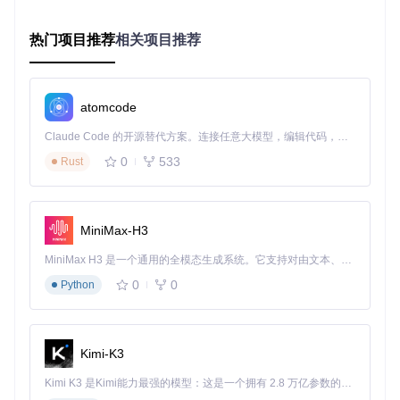
硬件优先级排序
：识别关键组件（如显卡、声卡）并确定
热门项目推荐
相关项目推荐
配置优先级
Kext智能匹配
：基于硬件ID和macOS版本，从内置数据库
中筛选兼容的Kext组合
ACPI补丁动态生成
：根据主板型号和BIOS版本，自动应
atomcode
用必要的ACPI重命名和补丁
Claude Code 的开源替代方案。连接任意大模型，编辑代码，运行命令，自动验证 — 全自动执行。用 Rust 构建，极致性能。 ｜ An open-source alternative to Claude Code. Connect any LLM, edit code, run commands, and verify changes — autonomously. Built in Rust for speed. Get Started
💡
技术细节
：算法会优先选择经过验证的Kext组合，并自动处
0
533
Rust
理依赖关系，如为声卡驱动自动匹配相应的布局ID和注入方
法。
如何通过可视化配置界面实现深度定制？
MiniMax-H3
为平衡自动化与灵活性，OpCore Simplify设计了直观的配置
界面，允许用户在自动生成的基础上进行精细化调整：
MiniMax H3 是一个通用的全模态生成系统。它支持对由文本、图像、视频和音频组成的多模态上下文进行统一理解，并能生成分辨率高达 2K、时长可达 15 秒的带原生立体声音频的视频。得益于面向任务泛化的系统设计，H3 在预训练阶段就已具备广泛的多模态上下文理解与生成能力，能够出色地执行复杂的多模态指令。
0
0
核心参数配置
Python
：macOS版本选择、SMBIOS型号设置等关
键选项
高级选项开关
：CPU拓扑优化、GPU仿冒、SIP配置等进阶
功能
Kimi-K3
实时验证机制
：配置修改后即时检查潜在冲突，提供优化建
议
Kimi K3 是Kimi能力最强的模型：这是一个拥有 2.8 万亿参数的混合专家（MoE）模型，具备原生视觉理解能力，并支持 100 万 token 的上下文窗口。