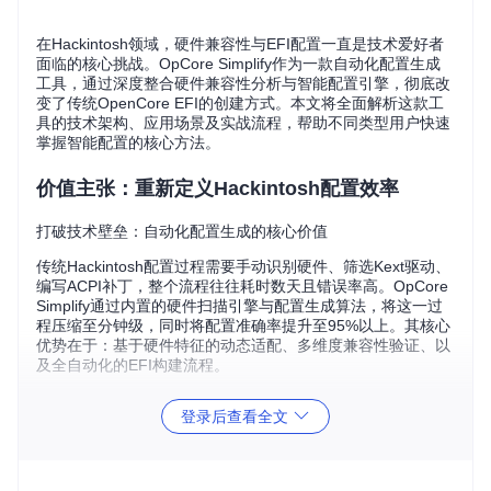
在Hackintosh领域，硬件兼容性与EFI配置一直是技术爱好者
面临的核心挑战。OpCore Simplify作为一款自动化配置生成
工具，通过深度整合硬件兼容性分析与智能配置引擎，彻底改
变了传统OpenCore EFI的创建方式。本文将全面解析这款工
具的技术架构、应用场景及实战流程，帮助不同类型用户快速
掌握智能配置的核心方法。
价值主张：重新定义Hackintosh配置效率
打破技术壁垒：自动化配置生成的核心价值
传统Hackintosh配置过程需要手动识别硬件、筛选Kext驱动、
编写ACPI补丁，整个流程往往耗时数天且错误率高。OpCore
Simplify通过内置的硬件扫描引擎与配置生成算法，将这一过
程压缩至分钟级，同时将配置准确率提升至95%以上。其核心
优势在于：基于硬件特征的动态适配、多维度兼容性验证、以
及全自动化的EFI构建流程。
登录后查看全文
图1：OpCore Simplify主界面，展示工具的核心功能入口与操
作流程概览
技术解析：三大核心引擎驱动智能配置