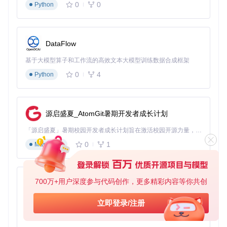
0
0
Python
图3：配置参数定制界面，展示关键配置项与高级选项控制
应用场景：定制化解决方案指南
DataFlow
开发者如何利用工具加速Hackintosh开发？
基于大模型算子和工作流的高效文本大模型训练数据合成框架
对于开发者而言，OpCore Simplify提供了标准化的测试环境
0
4
Python
构建工具：
多硬件配置测试
：快速为不同硬件组合生成基础EFI
驱动兼容性验证
：在相同硬件环境下测试不同版本Kext的兼
源启盛夏_AtomGit暑期开发者成长计划
容性
自动化日志分析
：集成错误检测功能，快速定位启动问题
「源启盛夏」暑期校园开发者成长计划旨在激活校园开源力量，通过积分激励、认证扶持、资源倾斜等形式，引导高校组织和开发者完成「入驻 — 建项目 — 做贡献 — 获认证 — 得资源」的完整闭环。无论你是想带领社团入驻平台的组织者，还是希望用代码贡献证明自己的开发者，都能在这里找到属于你的成长路径。
硬件爱好者如何实现个性化配置？
0
1
Markdown
硬件爱好者可以通过工具的高级模式实现深度定制：
自定义ACPI补丁
：导入外部DSDT/SSDT文件并与自动生成
内容合并
700万+用户深度参与代码创作，更多精彩内容等你共创
py-xiaozhi
Kext版本控制
：手动指定特定版本的Kext以解决兼容性问
题
基于Python的Xiaozhi AI，适用于想要完整Xiaozhi体验而无需拥有专用硬件的用户。
立即登录/注册
性能优化选项
：启用CPU超频支持、内存频率调整等高级功
0
1
Python
能