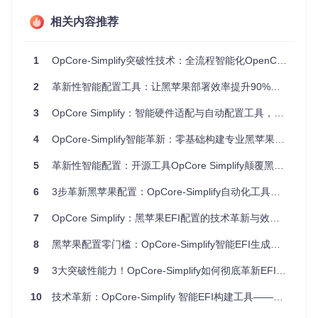
相关内容推荐
如何通过硬件扫描引擎实现精准识别？
硬件扫描引擎是OpCore Simplify的核心组件，通过深度解析
1
OpCore-Simplify突破性技术：全流程智能化OpenCore EFI构建解决方案
系统硬件信息（如CPU指令集、GPU型号、声卡codec等），
构建完整的硬件特征库。该引擎采用分层扫描策略：
2
革新性智能配置工具：让黑苹果部署效率提升90%的技术民主化实践
基础信息层
：通过读取系统BIOS和硬件注册表，获取设备I
3
OpCore Simplify：智能硬件适配与自动配置工具，零基础适用的Hackintosh解决方案
D、厂商信息等基础数据
特征提取层
：分析CPU微架构、GPU渲染能力等高级特征
4
OpCore-Simplify智能革新：零基础构建专业黑苹果系统全指南
兼容性映射层
：将硬件特征与macOS支持列表进行比对，
生成兼容性报告
5
革新性智能配置：开源工具OpCore Simplify颠覆黑苹果部署体验
关键实现代码位于
Scripts/datasets/
目录下，其中cpu_data.py
6
3步革新黑苹果配置：OpCore-Simplify自动化工具突破指南
和gpu_data.py分别维护着处理器和显卡的兼容性数据库，通
过定期更新确保对新硬件的支持。
7
OpCore Simplify：黑苹果EFI配置的技术革新与效率突破
图2：硬件兼容性检测界面，显示CPU和GPU的macOS支持状
8
黑苹果配置零门槛：OpCore-Simplify智能EFI生成工具全攻略
态与版本范围
9
3大突破性能力！OpCore-Simplify如何彻底革新EFI配置流程
配置生成算法如何保障最佳兼容性？
10
技术革新：OpCore-Simplify 智能EFI构建工具——黑苹果爱好者的配置效率突破方案
配置生成算法是OpCore Simplify的另一项革命性突破，它采
用决策树模型，根据硬件特征自动选择最优配置方案：