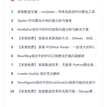
的网站，获得干净整洁的阅读体验。
学习与研究
：了解不同网站的内容结构，或者用于学术研究
1
探索数据宝藏：rssSpider - 简单高效的RSS爬虫工具
中的资料收集。
2
Spider-RSS爬虫示例问题分析与修复
项目特点
3
KindleEar项目中的RSS抓取问题分析与解决方案
简单快捷
：只需几行代码，即可实现 RSS 数据抓取和网页
内容提取。
4
【亲测免费】 探索未来新闻的方式：GNews，轻松获取全球资讯的Python宝盒
灵活性高
：提供了多种API接口，可根据需求选择获取的信
息类型。
5
【亲测免费】 探索 RSSHub Radar：一款强大的RSS聚合神器
高效稳定
：基于成熟的开源库 feedparser 和 node-readabil
6
BearBlog项目中的RSS订阅爬虫拦截问题解析
ity，经过全面测试，确保性能和稳定性。
清洁内容
：getCleanBody 方法可以清理网页中的干扰元
7
【亲测免费】 探索数据世界：天眼查 Python爬虫项目推荐
素，提供纯净的正文内容。
8
crawler-buddy 项目亮点解析
开始使用
9
SmolAgents项目中的DuckDuckGo搜索功能优化探讨
安装 rssSpider 非常简单，通过 npm 即可完成：
10
【亲测免费】 探索数据世界的无限可能：Django爬虫后台管理系统