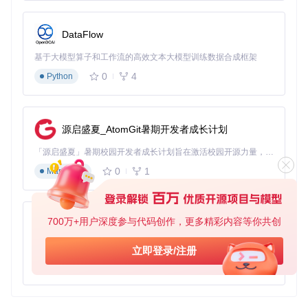
DataFlow
基于大模型算子和工作流的高效文本大模型训练数据合成框架
0
4
Python
源启盛夏_AtomGit暑期开发者成长计划
「源启盛夏」暑期校园开发者成长计划旨在激活校园开源力量，通过积分激励、认证扶持、资源倾斜等形式，引导高校组织和开发者完成「入驻 — 建项目 — 做贡献 — 获认证 — 得资源」的完整闭环。无论你是想带领社团入驻平台的组织者，还是希望用代码贡献证明自己的开发者，都能在这里找到属于你的成长路径。
0
1
Markdown
700万+用户深度参与代码创作，更多精彩内容等你共创
py-xiaozhi
基于Python的Xiaozhi AI，适用于想要完整Xiaozhi体验而无需拥有专用硬件的用户。
立即登录/注册
0
1
Python