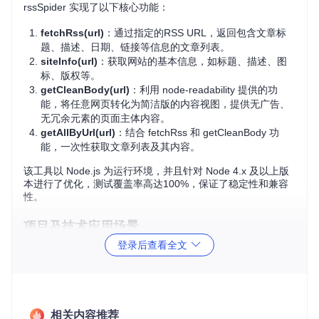
rssSpider 实现了以下核心功能：
fetchRss(url)
：通过指定的RSS URL，返回包含文章标
题、描述、日期、链接等信息的文章列表。
siteInfo(url)
：获取网站的基本信息，如标题、描述、图
标、版权等。
getCleanBody(url)
：利用 node-readability 提供的功
能，将任意网页转化为简洁版的内容视图，提供无广告、
无冗余元素的页面主体内容。
getAllByUrl(url)
：结合 fetchRss 和 getCleanBody 功
能，一次性获取文章列表及其内容。
该工具以 Node.js 为运行环境，并且针对 Node 4.x 及以上版
本进行了优化，测试覆盖率高达100%，保证了稳定性和兼容
性。
项目及技术应用场景
登录后查看全文
新闻聚合应用
：你可以轻松地从多个网站抓取最新的新闻文
章，整合到你的应用中，让读者一目了然。
数据分析与挖掘
：如果你需要对大量网站的数据进行分析，
rssSpider 能帮你快速收集信息，节省大量的人力成本。
个性化阅读器
：构建一个自定义的阅读器，让用户订阅喜欢
相关内容推荐