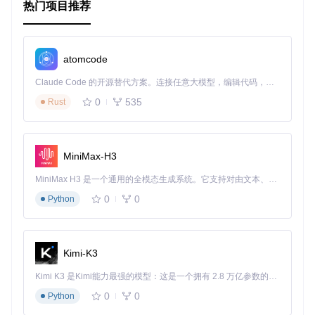
之后，按照文档示例编写你的代码，享受 rssSpider 带来的便
热门项目推荐
捷。
更多详细信息及使用示例，请参考项目 README 文件或直接
联系作者 ShaneLau。
atomcode
让我们一起探索 RSS 的无限可能，用 rssSpider 让数据采集
Claude Code 的开源替代方案。连接任意大模型，编辑代码，运行命令，自动验证 — 全自动执行。用 Rust 构建，极致性能。 ｜ An open-source alternative to Claude Code. Connect any LLM, edit code, run commands, and verify changes — autonomously. Built in Rust for speed. Get Started
变得轻而易举！
0
535
Rust
MiniMax-H3
MiniMax H3 是一个通用的全模态生成系统。它支持对由文本、图像、视频和音频组成的多模态上下文进行统一理解，并能生成分辨率高达 2K、时长可达 15 秒的带原生立体声音频的视频。得益于面向任务泛化的系统设计，H3 在预训练阶段就已具备广泛的多模态上下文理解与生成能力，能够出色地执行复杂的多模态指令。
0
0
Python
Kimi-K3
Kimi K3 是Kimi能力最强的模型：这是一个拥有 2.8 万亿参数的混合专家（MoE）模型，具备原生视觉理解能力，并支持 100 万 token 的上下文窗口。
0
0
Python