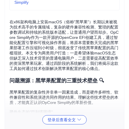
Simplify
在x86架构电脑上安装macOS（俗称"黑苹果"）长期以来被视
为技术高手的专属领域，复杂的硬件兼容性检测、繁琐的配置
参数调试和持续的系统版本适配，让普通用户望而却步。OpC
ore Simplify作为一款开源的OpenCore EFI创建工具，通过智
能化配置引擎和可视化操作界面，将原本需要数天完成的黑苹
果部署工作压缩到小时级，彻底改变了传统黑苹果配置的高门
槛现状。本文专为两类用户打造：一是希望体验macOS生态
但缺乏深入技术背景的普通电脑用户，二是需要提高配置效率
的资深黑苹果玩家。通过四阶段的系统解析，我们将揭示这款
工具如何通过技术创新解决黑苹果配置的核心痛点。
问题溯源：黑苹果配置的三重技术壁垒 🔍
黑苹果配置的复杂性并非单一因素造成，而是硬件多样性、软
件兼容性和系统演进共同作用的结果。理解这些技术壁垒的本
质，才能真正认识OpCore Simplify的革新价值。
硬件生态的"巴别塔困境"
登录后查看全文
PC硬件市场的碎片化特性与苹果封闭的硬件生态形成鲜明对
比。英特尔与AMD处理器的架构差异、NVIDIA与AMD显卡的