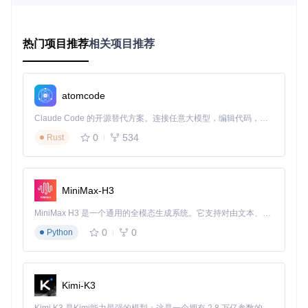
驱动模型区别、主板芯片组的千差万别，构成了一座难以逾越
的"巴别塔"。传统配置过程中，用户需要手动识别每一个硬件
组件，查阅大量兼容性列表，这种方式不仅耗时，还容易因硬
件组合冲突导致系统不稳定。某技术论坛统计显示，超过68%
热门项目推荐
相关项目推荐
的黑苹果启动失败案例源于硬件识别错误或驱动不匹配。
配置参数的"密码本困境"
atomcode
OpenCore作为黑苹果引导程序的事实标准，其配置文件（co
nfig.plist）包含数百个参数项，每个参数都有特定的取值范围
Claude Code 的开源替代方案。连接任意大模型，编辑代码，运行命令，自动验证 — 全自动执行。用 Rust 构建，极致性能。 ｜ An open-source alternative to Claude Code. Connect any LLM, edit code, run commands, and verify changes — autonomously. Built in Rust for speed. Get Started
和相互依赖关系。这些参数如同加密的"密码本"，普通用户难
0
534
以理解其含义和设置逻辑。例如，ACPI补丁的正确配置需要深
Rust
入理解ACPI规范和硬件工作原理，而错误的设置可能导致系统
崩溃或硬件损坏。传统配置方法要求用户手动编辑XML格式的
配置文件，这对非专业用户来说门槛极高。
MiniMax-H3
系统版本的"时间窗口困境"
MiniMax H3 是一个通用的全模态生成系统。它支持对由文本、图像、视频和音频组成的多模态上下文进行统一理解，并能生成分辨率高达 2K、时长可达 15 秒的带原生立体声音频的视频。得益于面向任务泛化的系统设计，H3 在预训练阶段就已具备广泛的多模态上下文理解与生成能力，能够出色地执行复杂的多模态指令。
macOS的每一次重大更新都可能带来驱动模型和内核接口的
变化，导致原本稳定的黑苹果配置突然失效。这种"时间窗
0
0
Python
口"特性要求用户持续跟踪系统更新与硬件驱动的兼容性，及
时调整配置参数。2023年macOS Sonoma发布后，超过40%
的传统黑苹果配置出现不同程度的功能异常，其中NVIDIA显卡
用户受影响最为严重。这种持续的维护成本成为许多用户放弃
Kimi-K3
黑苹果的主要原因。