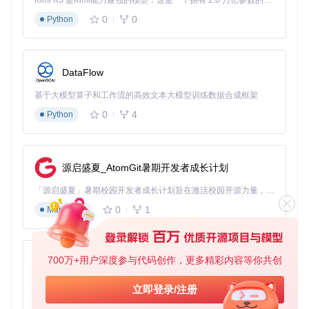
Kimi K3 是Kimi能力最强的模型：这是一个拥有 2.8 万亿参数的混合专家（MoE）模型，具备原生视觉理解能力，并支持 100 万 token 的上下文窗口。
0
0
Python
技术解构：三大智能引擎的工作原理解密 🧩
DataFlow
OpCore Simplify通过构建三个核心智能引擎，系统性地解决
了传统黑苹果配置的技术痛点。这些引擎协同工作，将复杂的
基于大模型算子和工作流的高效文本大模型训练数据合成框架
技术细节抽象为用户友好的操作界面，实现了配置过程的自动
0
4
化和智能化。
Python
硬件特征提取引擎：构建系统数字孪生
硬件特征提取引擎是OpCore Simplify的基础，它通过深度扫
源启盛夏_AtomGit暑期开发者成长计划
描和分析目标系统的硬件信息，构建出精确的"数字孪生"模
型。该引擎采用三层数据采集架构：
「源启盛夏」暑期校园开发者成长计划旨在激活校园开源力量，通过积分激励、认证扶持、资源倾斜等形式，引导高校组织和开发者完成「入驻 — 建项目 — 做贡献 — 获认证 — 得资源」的完整闭环。无论你是想带领社团入驻平台的组织者，还是希望用代码贡献证明自己的开发者，都能在这里找到属于你的成长路径。
0
1
基础层
：通过系统API和专用硬件检测工具，采集CPU型
Markdown
号、主板芯片组、显卡型号、声卡 codec 等核心硬件信息
进阶层
：分析硬件间的连接关系和工作模式，如PCIe设备
布局、USB端口分配、电源管理方案等
700万+用户深度参与代码创作，更多精彩内容等你共创
py-xiaozhi
专家层
：评估硬件组合的兼容性风险，识别潜在冲突点，如
NVIDIA独显与Intel集显的共存问题
基于Python的Xiaozhi AI，适用于想要完整Xiaozhi体验而无需拥有专用硬件的用户。
立即登录/注册
与传统工具相比，该引擎的创新之处在于引入了机器学习算
0
1
Python