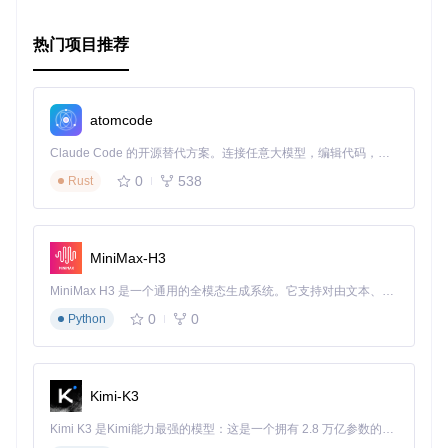
热门项目推荐
atomcode
Claude Code 的开源替代方案。连接任意大模型，编辑代码，运行命令，自动验证 — 全自动执行。用 Rust 构建，极致性能。 ｜ An open-source alternative to Claude Code. Connect any LLM, edit code, run commands, and verify changes — autonomously. Built in Rust for speed. Get Started
0
538
Rust
MiniMax-H3
MiniMax H3 是一个通用的全模态生成系统。它支持对由文本、图像、视频和音频组成的多模态上下文进行统一理解，并能生成分辨率高达 2K、时长可达 15 秒的带原生立体声音频的视频。得益于面向任务泛化的系统设计，H3 在预训练阶段就已具备广泛的多模态上下文理解与生成能力，能够出色地执行复杂的多模态指令。
0
0
Python
Kimi-K3
Kimi K3 是Kimi能力最强的模型：这是一个拥有 2.8 万亿参数的混合专家（MoE）模型，具备原生视觉理解能力，并支持 100 万 token 的上下文窗口。