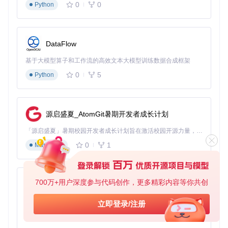
0
0
Python
DataFlow
基于大模型算子和工作流的高效文本大模型训练数据合成框架
0
5
Python
源启盛夏_AtomGit暑期开发者成长计划
「源启盛夏」暑期校园开发者成长计划旨在激活校园开源力量，通过积分激励、认证扶持、资源倾斜等形式，引导高校组织和开发者完成「入驻 — 建项目 — 做贡献 — 获认证 — 得资源」的完整闭环。无论你是想带领社团入驻平台的组织者，还是希望用代码贡献证明自己的开发者，都能在这里找到属于你的成长路径。
0
1
Markdown
700万+用户深度参与代码创作，更多精彩内容等你共创
py-xiaozhi
基于Python的Xiaozhi AI，适用于想要完整Xiaozhi体验而无需拥有专用硬件的用户。
立即登录/注册
0
1
Python