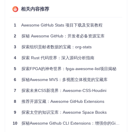
主题，满足个性化需求。
相关内容推荐
缓存策略
: 防止过度请求，保护GitHub API的同时，保持数
据更新的合理性。
易于集成
: 只需一行Markdown代码，就能轻松将统计卡片
1
Awesome GitHub Stats 项目下载及安装教程
添加到README。
2
探秘 Awesome GitHub：开发者必备资源宝库
总的来说，Awesome Github Stats是一个强大且易用的工具，
让你的GitHub档案更具吸引力。无论是新手开发者还是经验丰
3
探索组织贡献者数据的宝藏：org-stats
富的老手，都能从中受益。立即尝试一下，让你的GitHub贡献
一目了然吧！
4
探索 Rust 代码世界：深入源码分析指南
5
探索FPGA的神奇世界：fpga-awesome-list项目揭秘
6
探秘Awesome MVS：多视图立体视觉的宝藏库
7
探索未来CSS新境界：Awesome-CSS-Houdini
8
推荐开源宝藏：Awesome GitHub Extensions
9
探索太空的知识宝库：Awesome Space Books
10
探秘Awesome Github CLI Extensions：增强你的GitHub体验